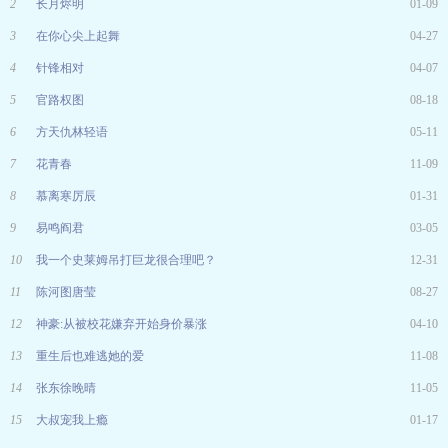
2
长月烬明
01-09
3
在你心尖上起舞
04-27
4
针锋相对
04-07
5
官路权图
08-18
6
方天仇林轻语
05-11
7
花青春
11-09
8
慕离寒厉辰
01-31
9
易鸣阎君
03-05
10
我一个史莱姆吊打巨龙很合理吧？
12-31
11
陈河图唐莹
08-27
12
神豪:从被校花嫌弃开始身价暴涨
04-10
13
重生后也难逃她的爱
11-08
14
张东徐晚晴
11-05
15
大叔宠我上瘾
01-17