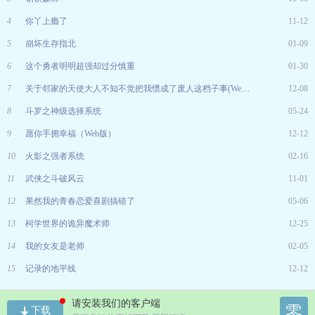
4
你丫上瘾了
11-12
5
崩坏生存指北
01-09
6
这个勇者明明超强却过分慎重
01-30
7
关于邻家的天使大人不知不觉把我惯成了废人这档子事(Web版)
12-08
8
斗罗之神级选择系统
05-24
9
愿你手拥幸福（Web版）
12-12
10
火影之强者系统
02-16
11
武侠之斗破风云
11-01
12
果然我的青春恋爱喜剧搞错了
05-06
13
柯学世界的诡异魔术师
12-25
14
我的女友是老师
02-05
15
记录的地平线
12-12
请安装我们的客户端
零
下载