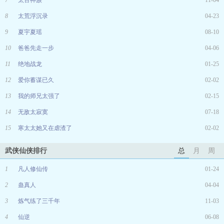
7
太古神族
11-04
8
太荒浮沉录
04-23
9
夏宇夏瑶
08-10
10
爸爸先走一步
04-06
11
绝地战龙
01-25
12
爱你蓄谋已久
02-02
13
我的师兄太强了
02-15
14
无敌太寂寞
07-18
15
寒太太她又在虐渣了
02-02
武侠仙侠排行
总
月
周
1
凡人修仙传
01-24
2
蛊真人
04-04
3
炼气练了三千年
11-03
4
仙逆
06-08