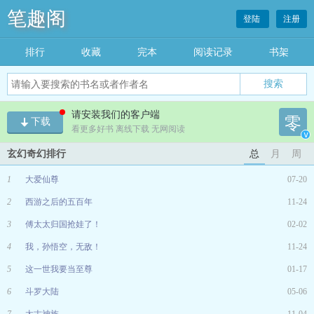
笔趣阁
登陆
注册
排行
收藏
完本
阅读记录
书架
请安装我们的客户端
零
下载
看更多好书 离线下载 无网阅读
v
玄幻奇幻排行
总
月
周
1
大爱仙尊
07-20
2
西游之后的五百年
11-24
3
傅太太归国抢娃了！
02-02
4
我，孙悟空，无敌！
11-24
5
这一世我要当至尊
01-17
6
斗罗大陆
05-06