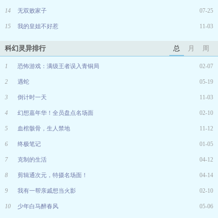
14
无双败家子
07-25
15
我的皇姐不好惹
11-03
科幻灵异排行
总
月
周
1
恐怖游戏：满级王者误入青铜局
02-07
2
遇蛇
05-19
3
倒计时一天
11-03
4
幻想嘉年华！全员盘点名场面
02-10
5
血棺骸骨，生人禁地
11-12
6
终极笔记
01-05
7
克制的生活
04-12
8
剪辑通次元，特摄名场面！
04-14
9
我有一帮亲戚想当火影
02-10
10
少年白马醉春风
05-06