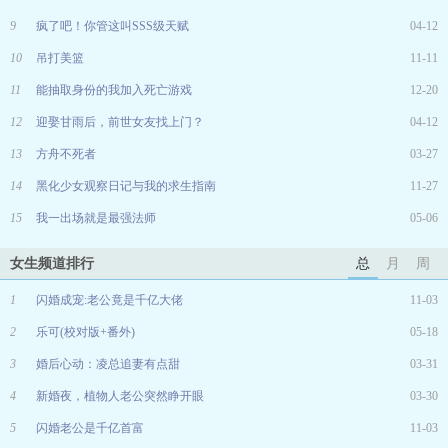
9
疯了吧！你管这叫SSS级天赋
04-12
10
吊打美篮
11-11
11
能抽取身份的我加入死亡游戏
12-20
12
迎娶甘雨后，前世女友找上门？
04-12
13
方舟不死者
03-27
14
黑化少女观察日记与我的求生指南
11-27
15
我一出场就是最强法师
05-06
女生频道排行
总
月
周
1
闪婚成宠:老公竟是千亿大佬
11-03
2
乐可(校对版+番外)
05-18
3
婚后心动：凌总追妻有点甜
03-31
4
新婚夜，植物人老公突然睁开眼
03-30
5
闪婚老公是千亿首富
11-03