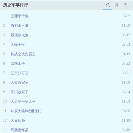
历史军事排行
总
月
周
1
王渊李诗涵
02-02
2
唐羽萧玉淑
11-09
3
最强假太监
08-12
4
天降王侯
02-02
5
抗战之铁血霸主
01-15
6
监国太子
08-22
7
云寅张可云
08-31
8
大梁败家子
11-09
9
寒门败家子
08-24
10
大唐第一皇太子
11-03
11
斗罗大陆II绝世唐门
05-06
12
大秦仙师
11-18
13
周翦秦怀柔
08-16