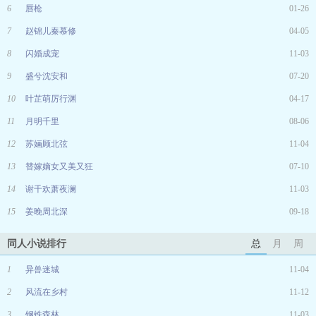
6
唇枪
01-26
7
赵锦儿秦慕修
04-05
8
闪婚成宠
11-03
9
盛兮沈安和
07-20
10
叶芷萌厉行渊
04-17
11
月明千里
08-06
12
苏婳顾北弦
11-04
13
替嫁嫡女又美又狂
07-10
14
谢千欢萧夜澜
11-03
15
姜晚周北深
09-18
同人小说排行
总
月
周
1
异兽迷城
11-04
2
风流在乡村
11-12
3
钢铁森林
11-03