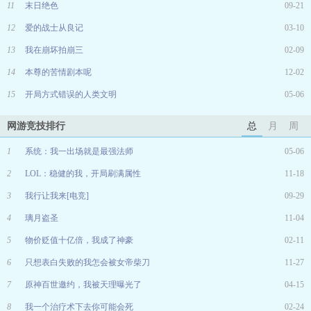
11
末日绝色
09-21
12
爱的战士从良记
03-10
13
我在崩坏拍崩三
02-09
14
本尊的苦情剧本呢
12-02
15
开局方式错误的人类文明
05-06
网游竞技排行
总
月
周
1
系统：我一出场就是最强法师
05-06
2
LOL：稳健的我，开局刷满属性
11-18
3
我行让我来[电竞]
09-29
4
璃月盗圣
11-04
5
物价贬值十亿倍，我成了神豪
02-11
6
只想表白失败的我怎会被女帝柴刀
11-27
7
原神百世邀约，我被天理曝光了
04-15
8
我一个治疗术下去你可能会死
02-24