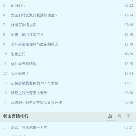
5
山河剑心
03-22
6
女主们对反派的我满好感度？
12-14
7
好感度刷满之后
05-06
8
原来，她们才是主角
12-19
9
我可是要做仙尊与魔帝的男人
12-19
10
造化之门
10-20
11
修仙者没有情欲
12-29
12
我不做神了
11-04
13
超超超级想要你的2000个女修
11-21
14
洪荒之我的背景太无敌
03-30
15
武道24小时自动苦练我直接开挂
05-06
都市言情排行
总
月
周
1
高武：登录未来一万年
01-27