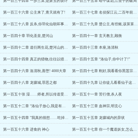
第一百三十四章 一步三算,楚萧玉的设计
第一百三十五章 暗中谋划,江圣子的破局
第一百三十六章 公主来了,青天就有了!
第一百三十七章 名侦探江云,二百年前的真相!
第一百三十八章 反杀,你羽化仙朝坏事做尽!
第一百三十九章 楚公主,有些账,该算算了!
第一百四十章 羽化圣皇,楚河山
第一百四十一章 玄天教主,顾衡
第一百四十二章 道衍两生花,楚河山的决定
第一百四十三章 本座,洛清秋
第一百四十四章 真正的猎物,往往以猎人的形式出现
第一百四十五章 “洛仙子,你中计了!”
第一百四十六章 洛清秋,善堕! 4000大章
第一百四十七章 刚好,我看看你黑莲宗整什么幺蛾子
第一百四十八章 龙骧城,罪恶之都
第一百四十九章 让你徒儿看看仙子这小模样
第一百五十张 湿……师者,所以传道受……
第一百五十一章 苦行僧,杀人夜
第一百五十二章 “洛仙子放心,我是有原则的人”
第一百五十三章 血神宗,明玄心
第一百五十四章 ”我真的很想……吃掉他啊“
第一百五十五章 龙骧城内的异状
第一百五十六章 进食的 神心
第一百五十七章 你一个魔道妖女,怎么会正道功法的?!