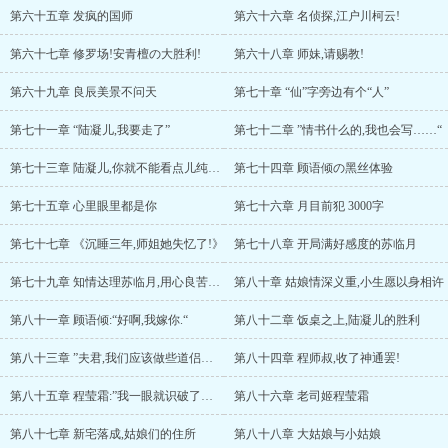
第六十五章 发疯的国师
第六十六章 名侦探,江户川柯云!
第六十七章 修罗场!安青檀の大胜利!
第六十八章 师妹,请赐教!
第六十九章 良辰美景不问天
第七十章 “仙”字旁边有个“人”
第七十一章 “陆凝儿,我要走了”
第七十二章 ”情书什么的,我也会写……“
第七十三章 陆凝儿,你就不能看点儿纯爱吗?!
第七十四章 顾语倾の黑丝体验
第七十五章 心里眼里都是你
第七十六章 月目前犯 3000字
第七十七章 《沉睡三年,师姐她失忆了!》
第七十八章 开局满好感度的苏临月
第七十九章 知情达理苏临月,用心良苦顾语倾 4000大章
第八十章 姑娘情深义重,小生愿以身相许
第八十一章 顾语倾:“好啊,我嫁你.“
第八十二章 饭桌之上,陆凝儿的胜利
第八十三章 ”夫君,我们应该做些道侣之间该做的事儿……“
第八十四章 程师叔,收了神通罢!
第八十五章 程莹霜:”我一眼就识破了你的伪装“
第八十六章 老司姬程莹霜
第八十七章 新宅落成,姑娘们的住所
第八十八章 大姑娘与小姑娘