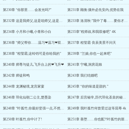
第230章 “你那里……会发光吗?”
第231章 顾衡:攘外必先安内,优势在我
第232章 这是我师父,这是咱师父,这是……别人的师父
第233章 洛清秋:”我中了毒……要你才能解.“
第234章 小月和小曦,小青和小白
第235章“程师叔,和我双修吧” 4K
第236章 “师父帮你……温习❤温习❤双修功法”
第237章 程莹霜·良辰美景不问天
第238章 “程莹霜,这铃铛可是你给我的”
第239章 “兰娘,你也一起来吧”
第240章 师尊与徒儿,飞升台上的❤飞升❤
第241章 宁曦,洞房花烛
第242章 师徒和鸣
第243章 我们结婚吧
第244章 龙渊秘境,龙宫家宴
第245章 “你的味道是甜的.”
第246章 羽化仙朝二公主,楚墨染
第247章 后宫秘辛,历代羽化圣皇的秘密 4K
第248章 “叶孤竹,你最好坚强一点,不然的话,会很无趣的“
第249章 我叶孤竹何曾受过这等屈辱 4k
第250章 叶孤竹,你中计了!
第251章 善堕……你也配?!叶孤竹的噩梦! 6K大章