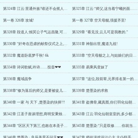
第324章 江云:里通外族?谁还不会摇人了?!
第325章 江云:“师父,这当着宁曦的面……你别,你别这样”
第一卷 326章 攻城!
第一卷 327章 空天母舰,强援齐至!
第328章 段道人:烛冥公子气运昌隆,可拜为主公……
第329章 “看见没,云儿可是我教的.”
第330章 “奸奇在恐虐的献祭仪式之上,窃取了祂的信仰……”
第331章 神胎出世,魔道九祖!
第332章 魔道卧底梦千秋! 6k
第333章 “空天母舰之上,与姑娘们的日❤常❤”
第334章 诗词歌赋,吟诗……投壶❤❤
第335章 易乘风变妹了
第336章 魔域战争
第337章 “这位,段前辈,元界排名第一的算道强者.”
第338章“修为落后的师父,是要被徒儿❤❤……”
第339章 楚墨染的求救
第340章 一家 与 天下 ,楚墨染的抉择!!!
第341章 盗佛骨,藏真图,你们羽化仙朝是真损啊! 5k
第342章 江圣子座谈理想,商明安秉烛夜游
第343章 江云:羽化仙朝皇室的,多少都有点心理问题 8k
第344章 “区区天下第三,也敢在本圣子面前用阵!”
第345章 楚墨染:“只是双修……你就当我……是在报恩好了”
第346章 楚墨染 · 良辰美景不问天❤❤
第347章 师徒演戏设计公主,主仆联手横击神族 6K