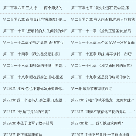
第二百零六章 三人行……两个师父的礼物
第二百零七章 “就先让那江云尝尝,痛失至亲的滋味吧……”
第二百零八章 百般毒计,宁曦堕魔! 4K大章
第二百零九章 有人想杀我,也有人想救我
第二百一十章 “想动我的人,先问我的剑!”
第二百一十一章 《捡到正道圣女,然后被追杀》
第一百一十二章 碎镜之弈!斩杀明玄心!
第一百一十三章 三个师父,第一次的见面
第一百一十四章 《我的岳父是卧底》
第二百一十五章 师妹,请再杀我一次吧!
第二百一十六章 我师妹的神魂世界是都市画风?!
第二百一十七章 《和义妹同居的日常》
第二百一十八章 睡在我身边,你心里还在想着别的女人?!
第二百一十九章 还是要你聪明伶俐的妹妹来救哥哥
第220章“江云,你也不想你妹妹知道你半夜偷跑出来的事情吧”
第一卷 该章节未审核通过
第222章 我一个读书人,身边带刀,也很合理吧?
第223章 宁曦:“你就不能宠一宠你妹妹?”
第224章 “哥,这可是我的初吻”
第225章 “我就不该信这逆徒的鬼话……”
第226章 本圣子改写了故事结局
第227章 那……我可以追求你吗?
第228章 反正都是我师妹
第229章 主线支线并行,一章速通神魂世界!