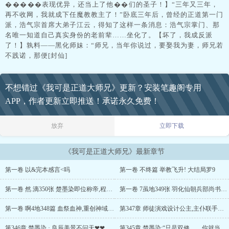
�����表现优异，还当上了他��们的圣子！】“三年又三年，
再不收网，我就成下任魔教教主了！”卧底三年后，曾经的正道第一门
派，浩气宗首席大弟子江云，得知了这样一条消息：浩气宗掌门、那
名唯一知道自己真实身份的老前辈……坐化了。【坏了，我成反派
了！】孰料——黑化师妹：“师兄，当年你说过，要娶我为妻，师兄若
不践诺，那便[封仙]
不想错过《我可是正道大师兄》更新？安装笔趣阁专用
APP，作者更新立即推送！承诺永久免费！
放弃
立即下载
《我可是正道大师兄》最新章节
第一卷 以&完本感言<吗
第一卷 不终篇 举教飞升! 大结局罗9
第一卷 然.滴350张 楚墨染即位称帝,程莹霜古道热肠❤ 6K来\%
第一卷 7虽地349张 羽化仙朝兵部尚书?!那必须是我岳父了! 7K?呀
第一卷 啊4地348篇 血祭血神,重创神域!卑鄙得外乡人! 1.1w第0
第347章 师徒演戏设计公主,主仆联手横击神族 6K
第346章 楚墨染 · 良辰美景不问天❤❤
第345章 楚墨染:“只是双修……你就当我……是在报恩好了”