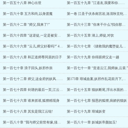
第一百五十八章 神心出世
第一百五十九章 ”江道友,我要和你……融为一体“
第一百六十章 五方和尚,以身渡魔
第一卷 江圣子伏杀南宫岩,洛清秋玄牝终吐蕊
第一百六十二章 “师父,我来了!”
第一百六十三章 “你来干什么?找你那个姓安的师父去呀!”
第一百六十四章 “这逆徒,一定是被安青檀给带坏了……”
第一百六十五章 湖上,师徒,对饮
第一百六十六章 “云儿,师父好看吗?” 4K大章
第一百六十七章 《拯救我的魔堕徒儿》 4K大章
第一百六十八章 和正道师尊同居的日子
第一百六十九章 你得跟师父走一趟
第一百七十章 浪子回头,妖邪作祟
第一百七十一章 “贫道云江,我师妹,云裳.”
第一百七十二章 师父,这金府的妖风……有点儿邪啊
第173章 琅城血案,妖邪作乱花前月下,师徒夜话 4K
第一百七十四章 剑谱的最后一页,江云的告白! 4K大章
第一百七十五章 猫妖断尾,浮出水面的线索
第一百七十六章 谁来抓谁,狐狸精现身
第一百七十七章 报恩的狐狸,病娇的猫妖
第一百七十八章 其实是我江云哒!
第一百七十九章 琅城妖变
第一百八十章 “我与师父前世有缘,须得结为道侣”
第一百八十一章 妖城妖帝颜如玉!