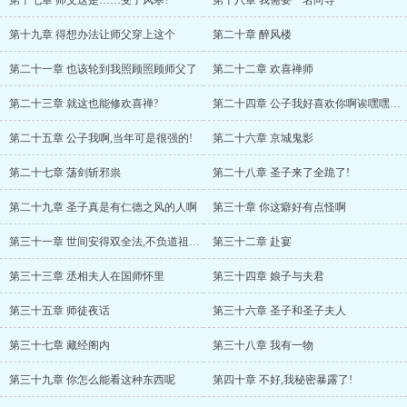
第十七章 师父这是……受了风寒?
第十八章 我需要一名向导
第十九章 得想办法让师父穿上这个
第二十章 醉风楼
第二十一章 也该轮到我照顾照顾师父了
第二十二章 欢喜禅师
第二十三章 就这也能修欢喜禅?
第二十四章 公子我好喜欢你啊诶嘿嘿嘿嘿
第二十五章 公子我啊,当年可是很强的!
第二十六章 京城鬼影
第二十七章 荡剑斩邪祟
第二十八章 圣子来了全跪了!
第二十九章 圣子真是有仁德之风的人啊
第三十章 你这癖好有点怪啊
第三十一章 世间安得双全法,不负道祖不负卿
第三十二章 赴宴
第三十三章 丞相夫人在国师怀里
第三十四章 娘子与夫君
第三十五章 师徒夜话
第三十六章 圣子和圣子夫人
第三十七章 藏经阁内
第三十八章 我有一物
第三十九章 你怎么能看这种东西呢
第四十章 不好,我秘密暴露了!