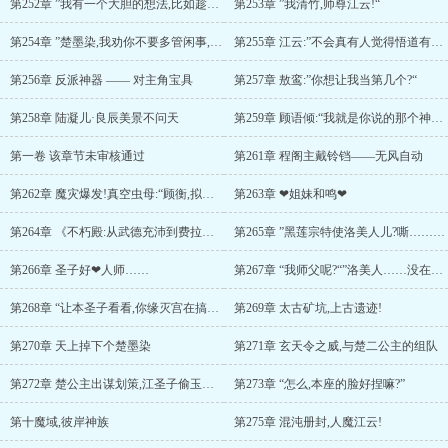
第252章 ”我有一个大胆的想法,比如趁热把叶孤竹……“
第253章 ”我清竹,师尊江云!“
第254章 ”楚墨染,我劝你不要多管闲事,不然连你一起揍“
第255章 江云:”不会真有人觉得悟道有用吧?“
第256章 反派神器 —— 对主角宝具
第257章 敖鸾:”你想让我当第几个?“
第258章 陆凝儿·良辰美景不问天
第259章 顾语倾:“我就是你说的那个神魔小姐姐呀……”
第一卷 该章节未审核通过
第261章 程阁主戴铃铛——无风自动
第262章 魔灾爆发!真空虫母:“顾衡,拟态baby辣!“
第263章 ❤姐妹和鸣❤
第264章 《不朽殿:从武德充沛到费拉不堪》
第265章 ”黑莲宗特使洛美人儿?嘶……❤❤“
第266章 圣子好❤人师……
第267章 “我师父呢?“”洛美人……没在我这……嘶❤❤“
第268章 “让本圣子看看,你缘灭宫在搞什么幺蛾子……”
第269章 太古矿坑,上古遗迹!
第270章 天上掉下个楚墨染
第271章 玄天令之威,与楚二公主的组队
第272章 楚公主出谋划策,江圣子偷玉窃香
第273章 “怎么,本座的脸好捏嘛?”
第十魔域,彼岸神族
第275章 混沌册封,人魔江云!