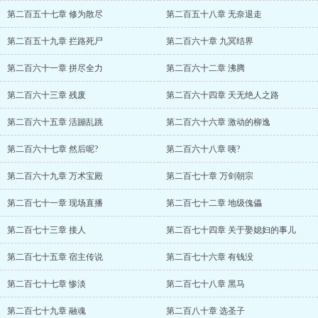
第二百五十七章 修为散尽
第二百五十八章 无奈退走
第二百五十九章 拦路死尸
第二百六十章 九冥结界
第二百六十一章 拼尽全力
第二百六十二章 沸腾
第二百六十三章 残废
第二百六十四章 天无绝人之路
第二百六十五章 活蹦乱跳
第二百六十六章 激动的柳逸
第二百六十七章 然后呢?
第二百六十八章 咦?
第二百六十九章 万术宝殿
第二百七十章 万剑朝宗
第二百七十一章 现场直播
第二百七十二章 地级傀儡
第二百七十三章 接人
第二百七十四章 关于娶媳妇的事儿
第二百七十五章 宿主传说
第二百七十六章 有钱没
第二百七十七章 惨淡
第二百七十八章 黑马
第二百七十九章 融魂
第二百八十章 选圣子