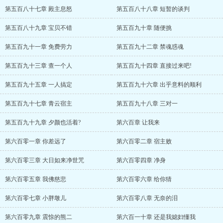
第五百八十七章 殿主息怒
第五百八十八章 短暂的谈判
第五百八十九章 宝贝不错
第五百九十章 随便挑
第五百九十一章 免费劳力
第五百九十二章 禁魂惑魂
第五百九十三章 查一个人
第五百九十四章 直接过来吧!
第五百九十五章 一人搞定
第五百九十六章 出乎意料的顺利
第五百九十七章 青云宿主
第五百九十八章 三对一
第五百九十九章 夕颜也活着?
第六百章 让我来
第六百零一章 你差远了
第六百零二章 宿主败
第六百零三章 大日如来净世咒
第六百零四章 净身
第六百零五章 我佛慈悲
第六百零六章 给你猜
第六百零七章 小胖墩儿
第六百零八章 无奈的泪
第六百零九章 震惊的熊二
第六百一十章 还是我媳妇懂我