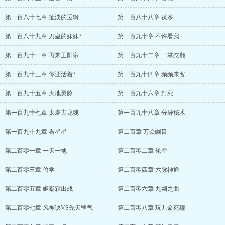
第一百八十七章 扯淡的逻辑
第一百八十八章 茯苓
第一百八十九章 刀皇的妹妹?
第一百九十章 不许看我
第一百九十一章 再来正阳宗
第一百九十二章 一掌怼翻
第一百九十三章 你还活着?
第一百九十四章 频频来客
第一百九十五章 大地灵脉
第一百九十六章 封死
第一百九十七章 太虚古龙魂
第一百九十八章 分身秘术
第一百九十九章 看星星
第二百章 万众瞩目
第二百零一章 一天一地
第二百零二章 轮空
第二百零三章 偷学
第二百零四章 六脉神通
第二百零五章 姬凝霜出战
第二百零六章 九幽之曲
第二百零七章 风神诀VS先天罡气
第二百零八章 玩儿命死磕