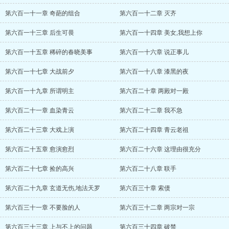
第六百一十一章 奇葩的组合
第六百一十二章 灭齐
第六百一十三章 后生可畏
第六百一十四章 美女,我想上你
第六百一十五章 稀碎的春晓美事
第六百一十六章 说正事儿
第六百一十七章 大战前夕
第六百一十八章 漆黑的夜
第六百一十九章 所谓明主
第六百二十章 两殿对一殿
第六百二十一章 血染青云
第六百二十二章 我不急
第六百二十三章 大戏上演
第六百二十四章 青云老祖
第六百二十五章 愈演愈烈
第六百二十六章 这理由很充分
第六百二十七章 捡的高兴
第六百二十八章 联手
第六百二十九章 玄道无伤,地法天罗
第六百三十章 索债
第六百三十一章 不要脸的人
第六百三十二章 两宗对一宗
第六百三十三章 上与不上的问题
第六百三十四章 破禁