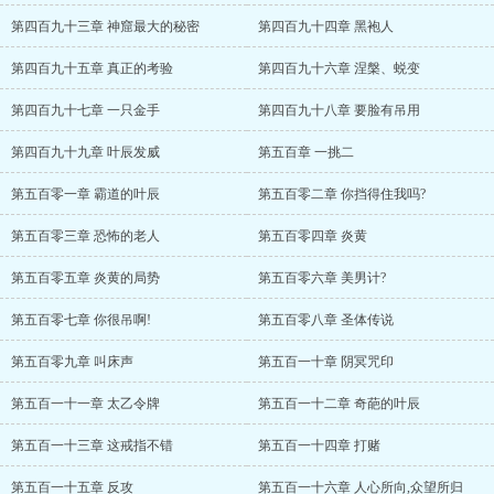
第四百九十三章 神窟最大的秘密
第四百九十四章 黑袍人
第四百九十五章 真正的考验
第四百九十六章 涅槃、蜕变
第四百九十七章 一只金手
第四百九十八章 要脸有吊用
第四百九十九章 叶辰发威
第五百章 一挑二
第五百零一章 霸道的叶辰
第五百零二章 你挡得住我吗?
第五百零三章 恐怖的老人
第五百零四章 炎黄
第五百零五章 炎黄的局势
第五百零六章 美男计?
第五百零七章 你很吊啊!
第五百零八章 圣体传说
第五百零九章 叫床声
第五百一十章 阴冥咒印
第五百一十一章 太乙令牌
第五百一十二章 奇葩的叶辰
第五百一十三章 这戒指不错
第五百一十四章 打赌
第五百一十五章 反攻
第五百一十六章 人心所向,众望所归