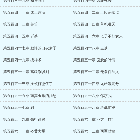
第五百三十九章 肉身到手
第五百四十章 风卷残云
第五百四十一章 成王败寇
第五百四十二章 正阳宗窝点
第五百四十三章 失策
第五百四十四章 单挑准天
第五百四十五章 斩杀
第五百四十六章 老子不打女人
第五百四十七章 彪悍的白衣女子
第五百四十八章 生擒
第五百四十九章 搜神术
第五百五十章 疲惫的叶辰
第五百五十一章 高级别谈判
第五百五十二章 无条件加入
第五百五十三章 挨顿打也值了
第五百五十四章 九转混元丹
第五百五十五章 南冥玉漱的消息
第五百五十六章 你求我
第五百五十七章 到手
第五百五十八章 决战前夕
第五百五十九章 强行进阶
第五百六十章 不太一样?
第五百六十一章 炎黄大军
第五百六十二章 两军对垒