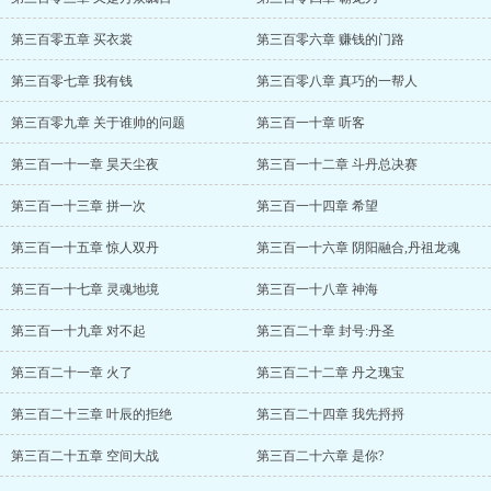
第三百零五章 买衣裳
第三百零六章 赚钱的门路
第三百零七章 我有钱
第三百零八章 真巧的一帮人
第三百零九章 关于谁帅的问题
第三百一十章 听客
第三百一十一章 昊天尘夜
第三百一十二章 斗丹总决赛
第三百一十三章 拼一次
第三百一十四章 希望
第三百一十五章 惊人双丹
第三百一十六章 阴阳融合,丹祖龙魂
第三百一十七章 灵魂地境
第三百一十八章 神海
第三百一十九章 对不起
第三百二十章 封号:丹圣
第三百二十一章 火了
第三百二十二章 丹之瑰宝
第三百二十三章 叶辰的拒绝
第三百二十四章 我先捋捋
第三百二十五章 空间大战
第三百二十六章 是你?