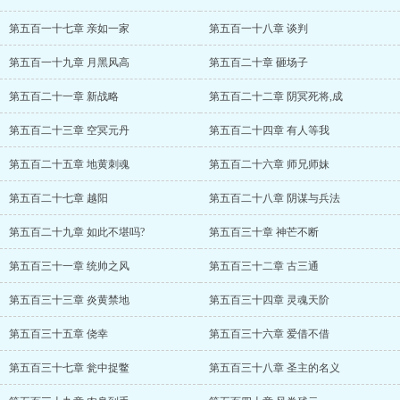
第五百一十七章 亲如一家
第五百一十八章 谈判
第五百一十九章 月黑风高
第五百二十章 砸场子
第五百二十一章 新战略
第五百二十二章 阴冥死将,成
第五百二十三章 空冥元丹
第五百二十四章 有人等我
第五百二十五章 地黄刺魂
第五百二十六章 师兄师妹
第五百二十七章 越阳
第五百二十八章 阴谋与兵法
第五百二十九章 如此不堪吗?
第五百三十章 神芒不断
第五百三十一章 统帅之风
第五百三十二章 古三通
第五百三十三章 炎黄禁地
第五百三十四章 灵魂天阶
第五百三十五章 侥幸
第五百三十六章 爱借不借
第五百三十七章 瓮中捉鳖
第五百三十八章 圣主的名义