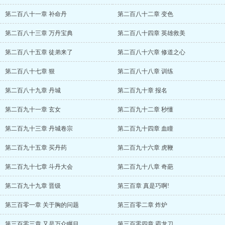
第二百八十一章 补命丹
第二百八十二章 变色
第二百八十三章 万丹宝典
第二百八十四章 英雄救美
第二百八十五章 徒弟来了
第二百八十六章 修道之心
第二百八十七章 狠
第二百八十八章 训练
第二百八十九章 丹城
第二百九十章 报名
第二百九十一章 玄女
第二百九十二章 秒懂
第二百九十三章 丹城卷宗
第二百九十四章 血瞳
第二百九十五章 买丹药
第二百九十六章 虎鞭
第二百九十七章 斗丹大会
第二百九十八章 奇葩
第二百九十九章 晋级
第三百章 真是巧啊!
第三百零一章 关于胸的问题
第三百零二章 炸炉
第三百零三章 又是万众瞩目
第三百零四章 霸龙刀