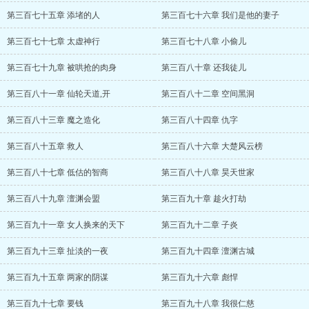
第三百七十五章 添堵的人
第三百七十六章 我们是他的妻子
第三百七十七章 太虚神行
第三百七十八章 小偷儿
第三百七十九章 被哄抢的肉身
第三百八十章 还我徒儿
第三百八十一章 仙轮天道,开
第三百八十二章 空间黑洞
第三百八十三章 魔之造化
第三百八十四章 仇字
第三百八十五章 救人
第三百八十六章 大楚风云榜
第三百八十七章 低估的智商
第三百八十八章 昊天世家
第三百八十九章 澶渊会盟
第三百九十章 趁火打劫
第三百九十一章 女人换来的天下
第三百九十二章 子炎
第三百九十三章 扯淡的一夜
第三百九十四章 澶渊古城
第三百九十五章 两家的阴谋
第三百九十六章 彪悍
第三百九十七章 要钱
第三百九十八章 我很仁慈