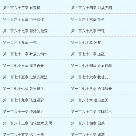
第一百六十三章 有宝贝
第一百六十四章 对战齐阳
第一百六十五章 恒岳真传
第一百六十六章 畜生
第一百六十七章 强势的楚萱
第一百六十八章 帝珏
第一百六十九章 一招
第一百七十章 阿黎
第一百七十一章 叶辰的动作
第一百七十二章 血巫
第一百七十三章 魔道再开
第一百七十四章 并肩作战
第一百七十五章 扯淡的死法
第一百七十六章 收徒儿
第一百七十七章 死里逃生
第一百七十八章 给我解开
第一百七十九章 飞速进阶
第一百八十章 逃出生天
第一百八十一章 绝地逃亡
第一百八十二章 底牌尽出
第一百八十三章 仙轮禁术:天照
第一百八十四章 围杀
第一百八十五章 远古一箭
第一百八十六章 诸葛