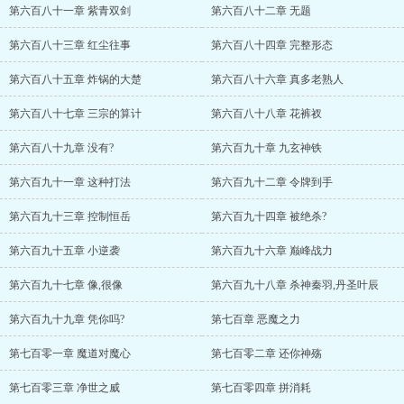
第六百八十一章 紫青双剑
第六百八十二章 无题
第六百八十三章 红尘往事
第六百八十四章 完整形态
第六百八十五章 炸锅的大楚
第六百八十六章 真多老熟人
第六百八十七章 三宗的算计
第六百八十八章 花裤衩
第六百八十九章 没有?
第六百九十章 九玄神铁
第六百九十一章 这种打法
第六百九十二章 令牌到手
第六百九十三章 控制恒岳
第六百九十四章 被绝杀?
第六百九十五章 小逆袭
第六百九十六章 巅峰战力
第六百九十七章 像,很像
第六百九十八章 杀神秦羽,丹圣叶辰
第六百九十九章 凭你吗?
第七百章 恶魔之力
第七百零一章 魔道对魔心
第七百零二章 还你神殇
第七百零三章 净世之威
第七百零四章 拼消耗