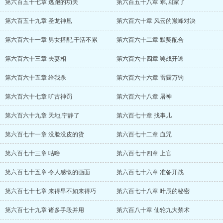
第六百五十七章 逃跑的功夫
第六百五十八章 乖,回家了
第六百五十九章 圣龙神凰
第六百六十章 风云的巅峰对决
第六百六十一章 男女搭配,干活不累
第六百六十二章 默契配合
第六百六十三章 夫妻相
第六百六十四章 罢战开逃
第六百六十五章 给我杀
第六百六十六章 雷霆万钧
第六百六十七章 旷古神罚
第六百六十八章 屠神
第六百六十九章 天地,宁静了
第六百七十章 找事儿
第六百七十一章 没脸没皮的货
第六百七十二章 血咒
第六百七十三章 咕噜
第六百七十四章 上官
第六百七十五章 令人感慨的画面
第六百七十六章 准备开战
第六百七十七章 来得早不如来得巧
第六百七十八章 叶辰的秘密
第六百七十九章 诸多手段并用
第六百八十章 仙轮九大禁术