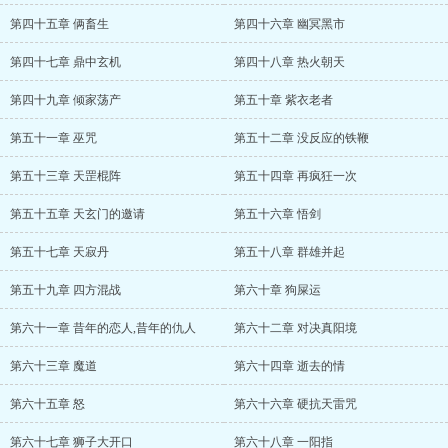
第四十五章 俩畜生
第四十六章 幽冥黑市
第四十七章 鼎中玄机
第四十八章 热火朝天
第四十九章 倾家荡产
第五十章 紫衣老者
第五十一章 巫咒
第五十二章 没反应的铁鞭
第五十三章 天罡棍阵
第五十四章 再疯狂一次
第五十五章 天玄门的邀请
第五十六章 悟剑
第五十七章 天寂丹
第五十八章 群雄并起
第五十九章 四方混战
第六十章 狗屎运
第六十一章 昔年的恋人,昔年的仇人
第六十二章 对决真阳境
第六十三章 魔道
第六十四章 逝去的情
第六十五章 怒
第六十六章 硬抗天雷咒
第六十七章 狮子大开口
第六十八章 一阳指