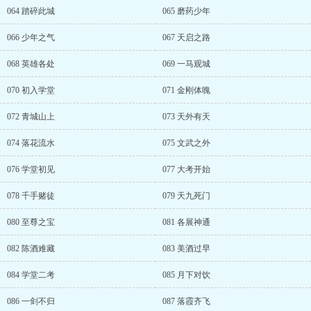
064 踏碎此城
065 磨药少年
066 少年之气
067 天启之路
068 英雄各处
069 一马观城
070 初入学堂
071 金刚体魄
072 青城山上
073 天外有天
074 落花流水
075 文武之外
076 学堂初见
077 大考开始
078 千手赌徒
079 天九死门
080 至尊之宝
081 各展神通
082 陈酒难藏
083 美酒过早
084 学堂二考
085 月下对饮
086 一剑不归
087 落霞齐飞