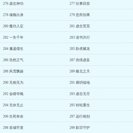
276 虚念神功
277 往事回首
278 魂魄出身
279 忽而别离
280 魔功入定
281 虚念荒芜
282 一失千年
283 读书共行
284 邋遢儒生
285 卧虎藏龙
286 浩然正气
287 伪境虚妄
288 风雪飘扬
289 极北之天
290 无相无为
291 廊玥福地
292 金瞳夺魄
293 虚念无尽
294 无休无止
295 转轮重生
296 生死有命
297 远行相别
298 皇城牢笼
299 影宗守护