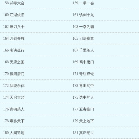
158 试毒大会
159 一拳一会
160 江湖依旧
161 锈剑十九
162 破刀八十
163 一拳为霸
164 刀剑齐舞
165 刀法拳意
166 南诀孤行
167 千里杀人
168 天府之国
169 蜀中唐门
170 擅闯唐门
171 青红双蛇
172 我能杀你
173 毒出蜀中
174 天启大监
175 选中的人
176 青铜药人
177 五毒临门
178 毒步天下
179 天上地下
180 人间逍遥
181 真正绝世