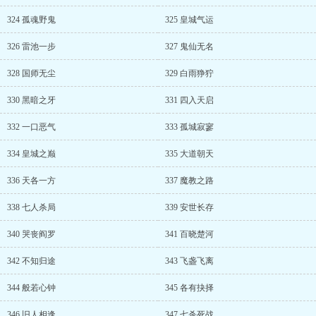
324 孤魂野鬼
325 皇城气运
326 雷池一步
327 鬼仙无名
328 国师无尘
329 白雨狰狞
330 黑暗之牙
331 四入天启
332 一口恶气
333 孤城寂寥
334 皇城之巅
335 大道朝天
336 天各一方
337 魔教之路
338 七人杀局
339 安世长存
340 哭丧阎罗
341 百晓楚河
342 不知归途
343 飞盏飞离
344 般若心钟
345 各有抉择
346 旧人相逢
347 七杀死战