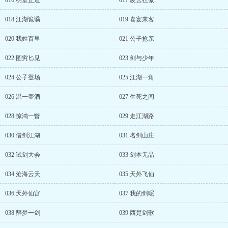
016 明堂正道
017 凌云狂傲
018 江湖诡谲
019 喜宴来客
020 我姓百里
021 公子抢亲
022 图穷匕见
023 剑与少年
024 公子登场
025 江湖一角
026 温一壶酒
027 生死之间
028 惊鸿一瞥
029 走江湖路
030 借剑江湖
031 名剑山庄
032 试剑大会
033 剑本无品
034 沧海云天
035 天外飞仙
036 天外仙宫
037 我的剑呢
038 醉梦一剑
039 西楚剑歌