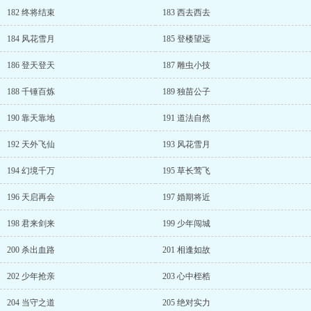
182 终将结束
183 西去西去
184 风花雪月
185 登楼望远
186 登天登天
187 雕虫小技
188 千锤百炼
189 独苗公子
190 靠天靠地
191 道法自然
192 天外飞仙
193 风花雪月
194 幻境千万
195 草长莺飞
196 天启再会
197 婚期将近
198 君来剑来
199 少年闯城
200 杀出血路
201 相逢如故
202 少年抢亲
203 心中桎梏
204 当守之道
205 绝对实力