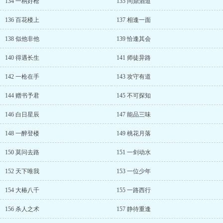
134 一柄好枪
135 问鼎酒道
136 百花楼上
137 相逢一面
138 似他非他
139 恰逢其会
140 得遇长生
141 师徒异路
142 一枪在手
143 攻守有道
144 赠书予君
145 不可探知
146 白日星辰
147 能品三味
148 一醉登楼
149 桃花月落
150 莫问去路
151 一剑动水
152 天下唯我
153 一位少年
154 大椿八千
155 一路西行
156 杀人之术
157 静待重逢