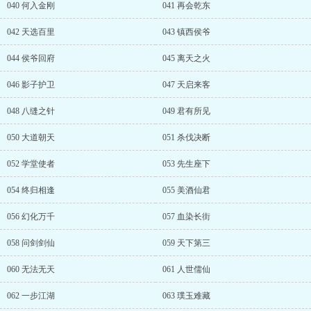
040 何入金刚
041 再会乾东
042 天选百里
043 镇西侯爷
044 侯爷回府
045 离天之火
046 影子护卫
047 天启来客
048 八缝之针
049 君有所见
050 大道朝天
051 杀伐决断
052 学堂使者
053 先生座下
054 终归相逢
055 美酒仙君
056 幻化万千
057 血染长街
058 问剑剑仙
059 天下第三
060 无法无天
061 人世儒仙
062 一步江湖
063 璞玉难藏