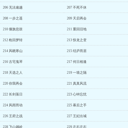
206 无法逾越
207 不死不休
208 一步之遥
209 天启再会
210 偃旗息鼓
211 重回旧地
212 枪回梦转
213 惊龙之变
214 风晓寒山
215 结庐而居
216 古宅鬼琴
217 何日相逢
218 天选之人
219 一墙之隔
220 你我再会
221 真真风流
222 长剑落日
223 心钟忘忧
224 风雨而动
225 幕后之手
226 王府之战
227 王妃出城
228 飞山越岭
229 左右左右