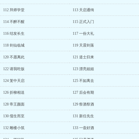
112 拜师学堂
113 天启通缉
114 不醉不醒
115 正式入门
116 结发长生
117 一份大礼
118 剑仙临城
119 天震剑落
120 不愿离此
121 道士归来
122 请我吃饭
123 漂亮姐姐
124 笼中天启
125 不如离去
126 折柳相送
127 后会有期
128 帝王颜面
129 祭酒祭酒
130 儒生而至
131 新任先生
132 雕楼小筑
133 一壶好酒