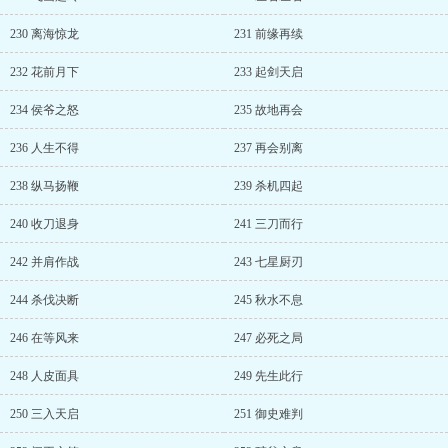
230 离海惊龙
231 前缘再续
232 花前月下
233 起剑天启
234 侯爷之怒
235 故地再会
236 人生不得
237 再会别离
238 纵马扬鞭
239 杀机四起
240 收刀退身
241 三刀而行
242 并肩作战
243 七星厨刃
244 杀伐决断
245 秋水不息
246 在等风来
247 必死之局
248 人皮面具
249 先生此行
250 三入天启
251 御史难判