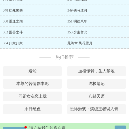
348 病死鬼哭
349 铁马冰河
350 重逢之期
351 明德八年
352 困兽之斗
353 少主留此
354 归家归家
最终章 风花雪月
热门推荐
遇蛇
血棺骸骨，生人禁地
本尊的苦情剧本呢
终极笔记
问题女友恋上我
八卦天师
末日绝色
恐怖游戏：满级王者误入青铜局
请安装我们的客户端