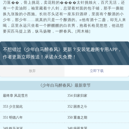
刀落��，骨上挑花，卖花鞋的����太针挑烛火，百尺无活，还
有一个卖油郎，袖里藏着十八剑，总望着对面的包子铺，那手一撕能
换九张脸的小西施。长街尽头还有一座东归酒肆，里面有个酿酒的小
少年，那少年……就真的只是一个酿酒的。n他有酒十二盏，却无人来
喝，店里永远只坐着一个醉醺醺的白衣男，抱着长枪晃悠悠，他说想
要买匹马提上酒，纵马扬鞭，一醉春风。[周木楠]
不想错过《少年白马醉春风》更新？安装笔趣阁专用APP，
作者更新立即推送！承诺永久免费！
放弃
立即下载
《少年白马醉春风》最新章节
最终章 风花雪月
354 归家归家
353 少主留此
352 困兽之斗
351 明德八年
350 重逢之期
349 铁马冰河
348 病死鬼哭