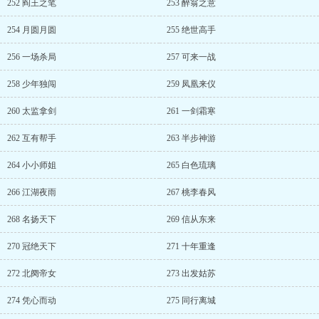
252 阎王之笔
253 醉翁之意
254 月圆月圆
255 绝世高手
256 一场杀局
257 可来一战
258 少年独闯
259 凤凰来仪
260 太监拿剑
261 一剑霜寒
262 互有帮手
263 半步神游
264 小小师姐
265 白色琉璃
266 江湖夜雨
267 桃李春风
268 名扬天下
269 信从东来
270 冠绝天下
271 十年重逢
272 北阕帝女
273 出发姑苏
274 凭心而动
275 同行离城