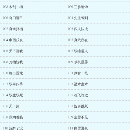
088 木剑一柄
089 三步追蝉
090 奇门遁甲
091 先生驾到
092 良禽择栖
093 四人队成
094 申酉戌亥
095 真武所在
096 天下百晓
097 双瞳道人
098 万物皆我
099 杀机显露
100 枪出游龙
101 判官一笔
102 双拳四手
103 巫术蛊术
104 双生双死
105 魂飞魄散
106 天下第一
107 旋转跳跃
108 我闭着眼
109 尘嚣不见
110 沉醉了没
111 白雪夏夜