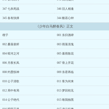
347 七杀死战
346 旧人相逢
345 各有抉择
344 般若心钟
《少年白马醉春风》正文
楔子
001 东归酒肆
002 桑落柴烬
003 雨落清鬼
004 暗河之河
005 暮雨散花
006 月夜长风
007 骨上开花
008 灼墨惊神
009 东君再临
010 公子清歌
011 客为何来
012 局中有局
013 梦回初见
014 公子绝代
015 唯我独黑