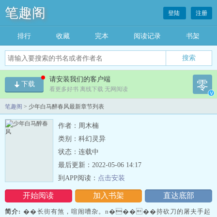
笔趣阁
登陆
注册
排行
收藏
完本
阅读记录
书架
请安装我们的客户端
零
下载
看更多好书 离线下载 无网阅读
v
笔趣阁
> 少年白马醉春风最新章节列表
作者：周木楠
类别：科幻灵异
状态：连载中
最后更新：2022-05-06 14:17
到APP阅读：
点击安装
开始阅读
加入书架
直达底部
简介:
��长街有煞，喧闹嘈杂。n�����持砍刀的屠夫手起