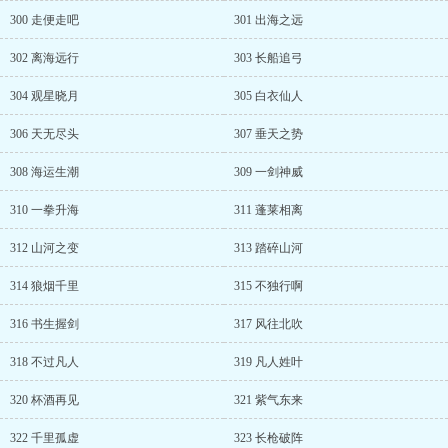
300 走便走吧
301 出海之远
302 离海远行
303 长船追弓
304 观星晓月
305 白衣仙人
306 天无尽头
307 垂天之势
308 海运生潮
309 一剑神威
310 一拳升海
311 蓬莱相离
312 山河之变
313 踏碎山河
314 狼烟千里
315 不独行啊
316 书生握剑
317 风往北吹
318 不过凡人
319 凡人姓叶
320 杯酒再见
321 紫气东来
322 千里孤虚
323 长枪破阵