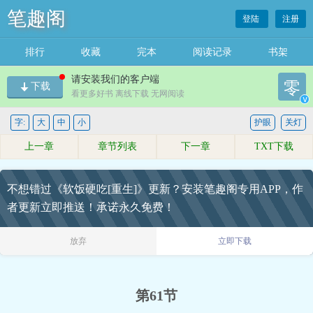
笔趣阁
登陆
注册
排行
收藏
完本
阅读记录
书架
请安装我们的客户端
零
下载
看更多好书 离线下载 无网阅读
v
字:
大
中
小
护眼
关灯
上一章
章节列表
下一章
TXT下载
不想错过《软饭硬吃[重生]》更新？安装笔趣阁专用APP，作
者更新立即推送！承诺永久免费！
放弃
立即下载
第61节