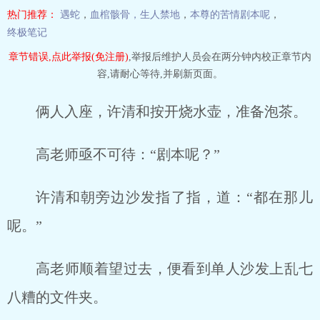
热门推荐：
遇蛇
，
血棺骸骨，生人禁地
，
本尊的苦情剧本呢
，
终极笔记
章节错误,点此举报(免注册)
,举报后维护人员会在两分钟内校正章节内
容,请耐心等待,并刷新页面。
俩人入座，许清和按开烧水壶，准备泡茶。
高老师亟不可待：“剧本呢？”
许清和朝旁边沙发指了指，道：“都在那儿
呢。”
高老师顺着望过去，便看到单人沙发上乱七
八糟的文件夹。