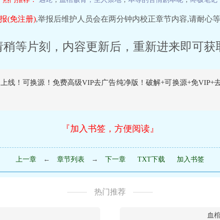
报(免注册)
,举报后维护人员会在两分钟内校正章节内容,请耐心等
请稍等片刻，内容更新后，重新进来即可获
上线！可换源！免费高级VIP去广告纯净版！破解+可换源+免VIP+
『加入书签，方便阅读』
上一章
←
章节列表
→
下一章
TXT下载
加入书签
热门推荐
血