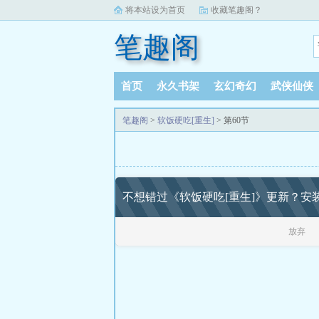
将本站设为首页
收藏笔趣阁？
笔趣阁
首页
永久书架
玄幻奇幻
武侠仙侠
笔趣阁
>
软饭硬吃[重生]
> 第60节
不想错过《软饭硬吃[重生]》更新？安
放弃