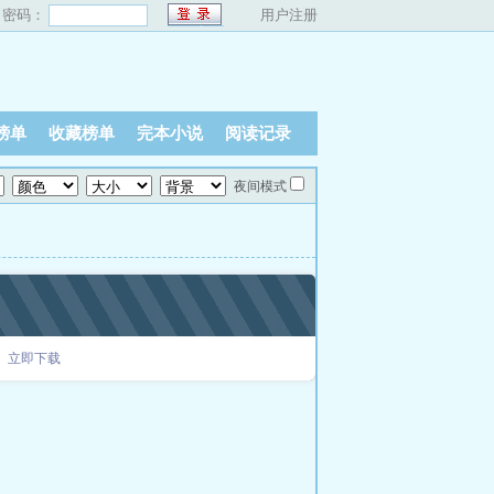
密码：
用户注册
榜单
收藏榜单
完本小说
阅读记录
夜间模式
立即下载