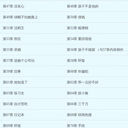
第47章 没良心
第48章 孩子不是他的
第49章 绿帽子扣她脸上
第50章 借钱
第51章 活阎王
第52章 狐狸精
第53章 癌症
第54章 重回母校
第55章 求婚
第56章 孩子不能留 （与57章内容稍作调整修改）
第57章 送她个公司玩
第58章 怀疑
第59章 旧事
第60章 诈骗犯
第61章 他知道了
第62章 乖一点好不好
第63章 练习生
第64章 抓小偷
第65章 自讨苦吃
第66章 三千万
第67章 日记本
第68章 绯闻热搜
第69章 怀疑
第70章 手段