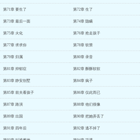
第71章 要生了
第72章 生了
第73章 最后一面
第74章 隐瞒
第75章 火化
第76章 抢走孩子
第77章 求求你
第78章 软禁
第79章 归属
第80章 录音
第81章 抑郁症
第82章 酥酥软软
第83章 静安别墅
第84章 疯子
第85章 前夫看孩子
第86章 仅此而已
第87章 路演
第88章 他们很像
第89章 出国
第90章 把她弄丢了
第91章 四年后
第92章 逃不掉了