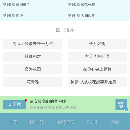
第141章 她回来了
第142章 载你一程
第143章 拒绝
第144章 人间欢喜
热门推荐
高武：登录未来一万年
长月烬明
针锋相对
方天仇林轻语
官路权图
在你心尖上起舞
花青春
神豪:从被校花嫌弃开始身价暴涨
请安装我们的客户端
零
下载
看更多好书 离线下载 无网阅读
v
首页
我的书架
阅读记录
客户端
顶部↑