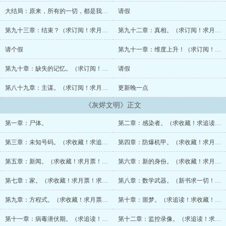
大结局：原来，所有的一切，都是我在自导自演！
请假
第九十三章：结束？（求订阅！求月票！）
第九十二章：真相。（求订阅！求月票！）
请个假
第九十一章：维度上升！（求订阅！求月票！）
第九十章：缺失的记忆。（求订阅！求月票！）
请假
第八十九章：主谋。（求订阅！求月票！）
更新晚一点
《灰烬文明》正文
第一章：尸体。
第二章：感染者。（求收藏！求追读！求票！！）
第三章：未知号码。（求收藏！求追读！求月票！求打赏！）
第四章：防爆机甲。（求收藏！求月票！求追读！求打赏！）
第五章：新闻。（求收藏！求月票！求追读！求打赏！）
第六章：新的身份。（求收藏！求月票！求追读！求打赏！）
第七章：家。（求收藏！求月票！求追读！求打赏！）
第八章：数学武器。（新书求一切！求追读！）
第九章：方程式。（求收藏！求月票！求追读！求打赏！）
第十章：噩梦。（求追读！求收藏！求月票！求打赏！）
第十一章：病毒潜伏期。（求追读！求收藏！求月票！求打赏！）
第十二章：监控录像。（求追读！求收藏！求月票！求打赏！）