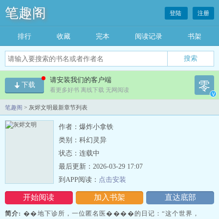
笔趣阁
登陆
注册
排行
收藏
完本
阅读记录
书架
请安装我们的客户端
零
下载
看更多好书 离线下载 无网阅读
v
笔趣阁
> 灰烬文明最新章节列表
作者：爆炸小拿铁
类别：科幻灵异
状态：连载中
最后更新：2026-03-29 17:07
到APP阅读：
点击安装
开始阅读
加入书架
直达底部
简介:
��地下诊所，一位匿名医����的日记：“这个世界，