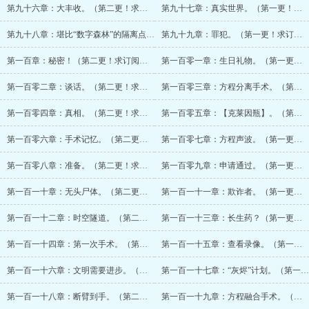
第九十六章：大丰收。（第二更！求订阅！）
第九十七章：真实世界。（第一更！求订阅！）
第九十八章：堪比“数字森林”的隔离点。（第二更！求订阅！）
第九十九章：罪犯。（第一更！求订阅！）
第一百章：秘密！（第二更！求订阅！）
第一百零一章：生日礼物。（第一更！求订阅！）
第一百零二章：谈话。（第二更！求订阅！）
第一百零三章：方程分离手术。（第一更！求订阅！）
第一百零四章：真相。（第二更！求订阅！）
第一百零五章：【克莱因瓶】。（第一更！求订阅！）
第一百零六章：手术记忆。（第二更！求订阅！）
第一百零七章：方程声波。（第一更！求订阅！）
第一百零八章：准备。（第二更！求订阅！）
第一百零九章：申请通过。（第一更！求订阅！）
第一百一十章：无头尸体。（第二更！求订阅！）
第一百一十一章：欺诈者。（第一更！求订阅！）
第一百一十二章：时空隧道。（第二更！求订阅！）
第一百一十三章：长生药？（第一更！求订阅！）
第一百一十四章：第一次手术。（第二更！求订阅！）
第一百一十五章：查看录像。（第一更！求订阅！）
第一百一十六章：文明需要进步。（第二更！求订阅！）
第一百一十七章：“灰烬”计划。（第一更！求订阅！）
第一百一十八章：断臂到手。（第二更！求订阅！）
第一百一十九章：方程融合手术。（第一更！求订阅！）