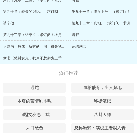
第八十九章：主谋。（求订阅！求月票！）
请假
第九十章：缺失的记忆。（求订阅！求月票！）
第九十一章：维度上升！（求订阅！求月票！）
请个假
第九十二章：真相。（求订阅！求月票！）
第九十三章：结束？（求订阅！求月票！）
请假
大结局：原来，所有的一切，都是我在自导自演！
完结感言。
新书《敕封女鬼，我真不想御鬼三千》已发
热门推荐
遇蛇
血棺骸骨，生人禁地
本尊的苦情剧本呢
终极笔记
问题女友恋上我
八卦天师
末日绝色
恐怖游戏：满级王者误入青铜局