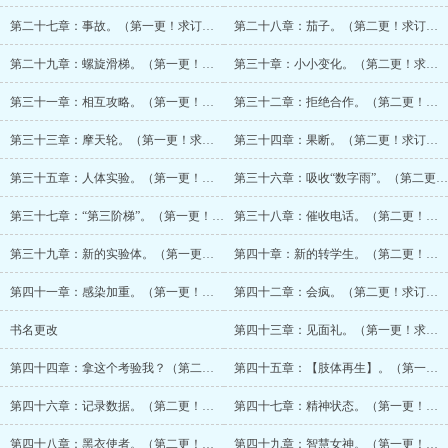
第二十七章：事故。（第一更！求订阅！）
第二十八章：茄子。（第二更！求订阅！）
第二十九章：螺旋滑梯。（第一更！求订阅！）
第三十章：小小变化。（第二更！求订阅！）
第三十一章：相互攻略。（第一更！求订阅！）
第三十二章：拒绝合作。（第二更！求订阅！）
第三十三章：摩天轮。（第一更！求订阅！）
第三十四章：果断。（第二更！求订阅！）
第三十五章：人体实验。（第一更！求订阅！）
第三十六章：吸收“数字雨”。（第二更！求订阅！）
第三十七章：“第三阶梯”。（第一更！求订阅！）
第三十八章：催收电话。（第二更！求订阅！）
第三十九章：新的实验体。（第一更！求订阅！）
第四十章：新的转学生。（第二更！求订阅！）
第四十一章：感染加重。（第一更！求订阅！）
第四十二章：会疯。（第二更！求订阅！）
书名更改
第四十三章：见面礼。（第一更！求订阅！）
第四十四章：拿这个考验我？（第二更！求订阅！）
第四十五章：【肢体再生】。（第一更！求订阅！）
第四十六章：记录数据。（第二更！求订阅！）
第四十七章：精神状态。（第一更！求订阅！）
第四十八章：黑衣使者。（第二更！求订阅！）
第四十九章：智慧女神。（第一更！求订阅！）