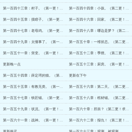
第一百四十三章：村子。（第一更！求订阅！）
第一百四十四章：小孩。（第二更！求订阅！）
第一百四十五章：摸瞎子。（第一更！求订阅！）
第一百四十六章：回家。（第二更！求订阅！）
第一百四十七章：老母鸡。（第一更！求订阅！）
第一百四十八章：哪边是梦？（第二更！求订阅！）
第一百四十九章：太懂事了。（第一更！求订阅！）
第一百五十章：一维状态。（第二更！求订阅！）
第一百五十一章：突变。（第一更！求订阅！）
第一百五十二章：季狸。（第二更！求订阅！）
更新晚一点
第一百五十三章：厨房。（第一更！求订阅！）
第一百五十四章：薛定谔的猫。（第二更！求订阅！）
更新在下午
第一百五十五章：有教无类。（第一更！求订阅！）
第一百五十六章：第二天。（第二更！求订阅！）
第一百五十七章：铁匠铺。（第一更！求订阅！）
第一百五十八章：棺材铺。（第二更！求订阅！）
第一百五十九章：状况。（第一更！求订阅！）
第一百六十章：邪祟？（第二更！求订阅！）
第一百六十一章：战神。（第一更！求订阅！）
第一百六十二章：报仇！（第二更！求订阅！）
更新推迟
第一百六十三章：观测，被观测。