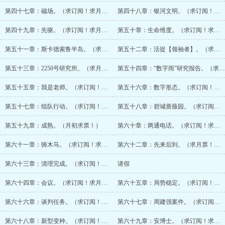
第四十七章：磁场。（求订阅！求月票！）
第四十八章：银河文明。（求订阅！求月票！）
第四十九章：先驱。（求订阅！求月票！）
第五十章：生命维度。（求订阅！求月票！）
第五十一章：斯卡德索鲁半岛。（求订阅！求月票！）
第五十二章：活捉【领袖者】。（求订阅！求月票！）
第五十三章：2250号研究所。（求月票！求订阅！）
第五十四章：“数字雨”研究报告。（求订阅！求月票！）
第五十五章：我是老师。（求订阅！求月票！）
第五十六章：数字形态。（求订阅！求月票！）
第五十七章：组队行动。（求订阅！求月票！）
第五十八章：碧城蔷薇园。（求订阅！求月票！）
第五十九章：成熟。（月初求票！）
第六十章：两通电话。（求订阅！求月票！）
第六十一章：骑木马。（求订阅！求月票！）
第六十二章：先来后到。（求月票！求订阅！）
第六十三章：清理完成。（求订阅！求月票！）
请假
第六十四章：会议。（求订阅！求月票！）
第六十五章：局势稳定。（求订阅！求月票！）
第六十六章：谈判任务。（求订阅！求月票！）
第六十七章：周建强案件。（求订阅！求月票！）
第六十八章：新型变种。（求订阅！求月票！）
第六十九章：安博士。（求订阅！求月票！）