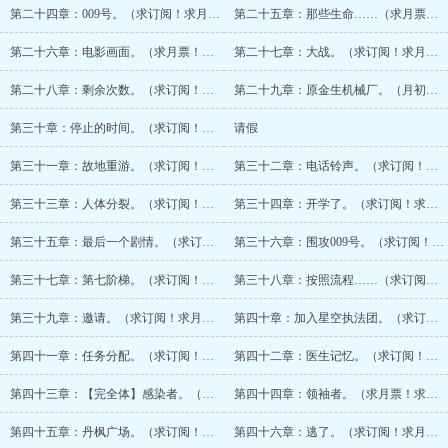
第二十四章：009号。（求订阅！求月票！）
第二十五章：那些生命……（求月票！求订阅！）
第二十六章：电影画面。（求月票！求订阅！）
第二十七章：大战。（求订阅！求月票！）
第二十八章：剩余次数。（求订阅！求月票！）
第二十九章：原金生机械厂。（月初求月票！）
第三十章：停止的时间。（求订阅！求月票！）
请假
第三十一章：故地重游。（求订阅！求月票！）
第三十二章：电话铃声。（求订阅！求月票！）
第三十三章：人体分裂。（求订阅！求月票！）
第三十四章：开学了。（求订阅！求月票！）
第三十五章：最后一个剧情。（求订阅！求月票！）
第三十六章：围攻009号。（求订阅！求月票！）
第三十七章：第七阶梯。（求订阅！求月票！）
第三十八章：按照流程……（求订阅！求月票！）
第三十九章：邀请。（求订阅！求月票！）
第四十章：加入星空执法团。（求订阅！求月票！）
第四十一章：任务分配。（求订阅！求月票！）
第四十二章：医生记忆。（求订阅！求月票！）
第四十三章：【完全体】感染者。（求订阅！求月票！）
第四十四章：领袖者。（求月票！求订阅！）
第四十五章：丹枫广场。（求订阅！求月票！）
第四十六章：逃了。（求订阅！求月票！）