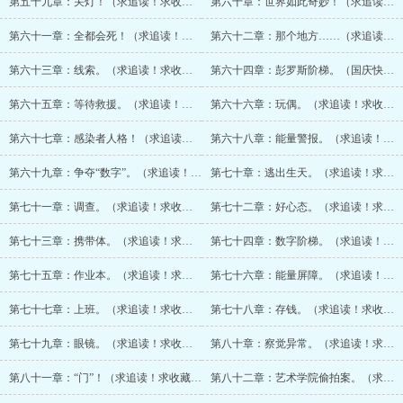
第五十九章：关灯！（求追读！求收藏！求月票！求打赏！）
第六十章：世界如此奇妙！（求追读！求收藏！求月票！求打赏！）
第六十一章：全都会死！（求追读！求收藏！求月票！求打赏！）
第六十二章：那个地方……（求追读！求收藏！求月票！求打赏！）
第六十三章：线索。（求追读！求收藏！求月票！求打赏！）
第六十四章：彭罗斯阶梯。（国庆快乐！）
第六十五章：等待救援。（求追读！求收藏！求月票！求打赏！）
第六十六章：玩偶。（求追读！求收藏！求月票！求打赏！）
第六十七章：感染者人格！（求追读！求收藏！求月票！求打赏！）
第六十八章：能量警报。（求追读！求收藏！求月票！求打赏！）
第六十九章：争夺“数字”。（求追读！求收藏！求月票！求打赏！）
第七十章：逃出生天。（求追读！求收藏！求月票！求打赏！）
第七十一章：调查。（求追读！求收藏！求月票！求打赏！）
第七十二章：好心态。（求追读！求收藏！求月票！求打赏！）
第七十三章：携带体。（求追读！求收藏！求月票！求打赏！）
第七十四章：数字阶梯。（求追读！求收藏！求月票！求打赏！）
第七十五章：作业本。（求追读！求收藏！求月票！求打赏！）
第七十六章：能量屏障。（求追读！求收藏！求月票！求打赏！）
第七十七章：上班。（求追读！求收藏！求月票！求打赏！）
第七十八章：存钱。（求追读！求收藏！求月票！求打赏！）
第七十九章：眼镜。（求追读！求收藏！求月票！求打赏！）
第八十章：察觉异常。（求追读！求收藏！求月票！求打赏！）
第八十一章：“门”！（求追读！求收藏！求月票！）
第八十二章：艺术学院偷拍案。（求追读！求收藏！求月票！）