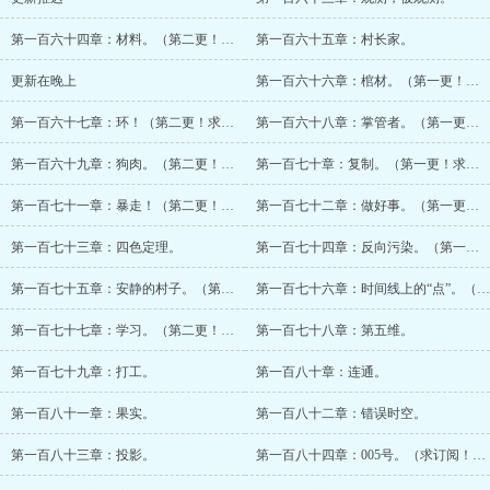
第一百六十四章：材料。（第二更！求订阅！）
第一百六十五章：村长家。
更新在晚上
第一百六十六章：棺材。（第一更！求订阅！）
第一百六十七章：环！（第二更！求订阅！）
第一百六十八章：掌管者。（第一更！求订阅！）
第一百六十九章：狗肉。（第二更！求订阅！）
第一百七十章：复制。（第一更！求订阅！）
第一百七十一章：暴走！（第二更！求订阅！）
第一百七十二章：做好事。（第一更！求订阅！）
第一百七十三章：四色定理。
第一百七十四章：反向污染。（第一更！求订阅！）
第一百七十五章：安静的村子。（第二更！求订阅！）
第一百七十六章：时间线上的“点”。（第一更！求订阅！）
第一百七十七章：学习。（第二更！求订阅！）
第一百七十八章：第五维。
第一百七十九章：打工。
第一百八十章：连通。
第一百八十一章：果实。
第一百八十二章：错误时空。
第一百八十三章：投影。
第一百八十四章：005号。（求订阅！月初求月票！）