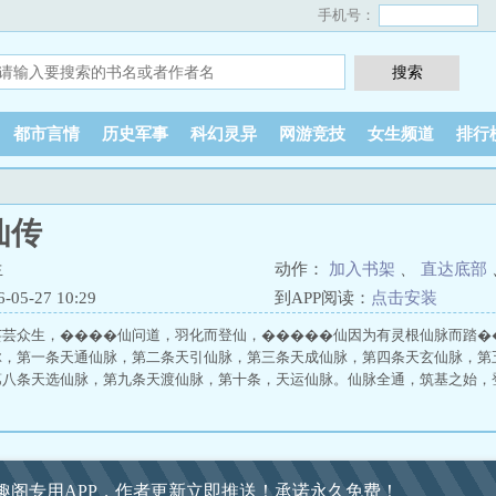
手机号：
都市言情
历史军事
科幻灵异
网游竞技
女生频道
排行
仙传
生
动作：
加入书架
、
直达底部
5-27 10:29
到APP阅读：
点击安装
，芸芸众生，����仙问道，羽化而登仙，�����仙因为有灵根仙脉而踏
脉，第一条天通仙脉，第二条天引仙脉，第三条天成仙脉，第四条天玄仙脉，第
八条天选仙脉，第九条天渡仙脉，第十条，天运仙脉。仙脉全通，筑基之始，登仙
趣阁专用APP，作者更新立即推送！承诺永久免费！