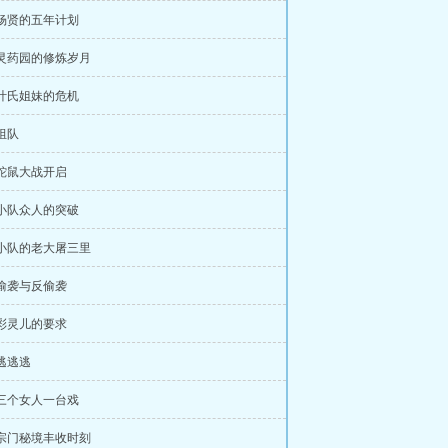
 杨贤的五年计划
 灵药园的修炼岁月
 叶氏姐妹的危机
 组队
 蛇鼠大战开启
 小队众人的突破
 小队的老大屠三里
 偷袭与反偷袭
 彩灵儿的要求
 逃逃逃
 三个女人一台戏
 宗门秘境丰收时刻