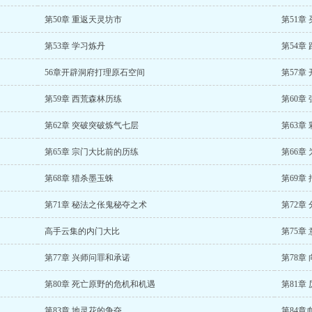
第50章 重返天灵坊市
第51章
第53章 学习炼丹
第54章
56章开辟洞府打理原石空间
第57章
第59章 西荒森林历练
第60章
第62章 突破突破炼气七层
第63章
第65章 宗门大比前的历练
第66章
第68章 猎杀墨玉蛛
第69章
第71章 秘法之伥鬼秘夺之术
第72章
高手云集的内门大比
第75章
第77章 兴师问罪和承诺
第78章
第80章 死亡原野的危机和机遇
第81章
第83章 地灵花的争夺
第84章