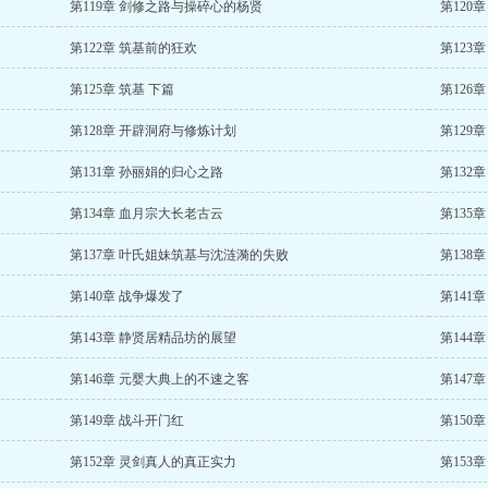
第119章 剑修之路与操碎心的杨贤
第120
第122章 筑基前的狂欢
第123
第125章 筑基 下篇
第126
第128章 开辟洞府与修炼计划
第129
第131章 孙丽娟的归心之路
第132
第134章 血月宗大长老古云
第135
第137章 叶氏姐妹筑基与沈涟漪的失败
第138
第140章 战争爆发了
第141
第143章 静贤居精品坊的展望
第144
第146章 元婴大典上的不速之客
第147
第149章 战斗开门红
第150
第152章 灵剑真人的真正实力
第153