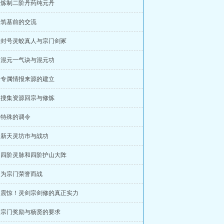
章 炼制二阶丹药纯元丹
章 筑基前的交流
章 封号灵蛟真人与宗门剑冢
章 混元一气诀与混元功
章 专属情报来源的建立
章 搜集资源回宗与修炼
章 特殊的调令
章 新天灵坊市与战功
章 四阶灵脉和四阶护山大阵
章 为宗门荣誉而战
章 震惊！灵剑宗剑修的真正实力
章 宗门奖励与杨贤的要求