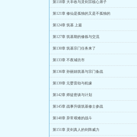
第118章 大丰收与灵剑宗核心弟子
第121章 修仙是孤独的又是不孤独的
第124章 筑基 上篇
第127章 筑基期的修炼与交流
第130章 筑基宗门任务来了
第133章 不夜城坊市
第136章 孙丽娟筑基与宗门备战
第139章 元婴雷劫与机缘
第142章 师徒密谈与计划
第145章 战事升级筑基修士参战
第148章 异常艰难的战斗
第151章 灵剑真人的剑阵威力