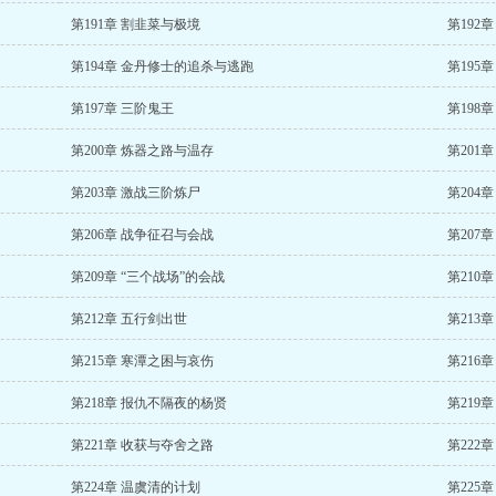
第191章 割韭菜与极境
第192
第194章 金丹修士的追杀与逃跑
第195
第197章 三阶鬼王
第198
第200章 炼器之路与温存
第201
第203章 激战三阶炼尸
第204
第206章 战争征召与会战
第207
第209章 “三个战场”的会战
第210
第212章 五行剑出世
第213
第215章 寒潭之困与哀伤
第216
第218章 报仇不隔夜的杨贤
第219
第221章 收获与夺舍之路
第222
第224章 温虞清的计划
第225