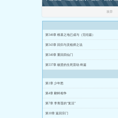
放弃
第546章 根基之地已成与（完结篇）
第543章 回归与灵植师之说
第540章 重回四仙门
第537章 杨贤的生死雷劫 终篇
第1章 少年愁
第4章 鹬蚌相争
第7章 李青莲的“复活”
第10章 返回宗门