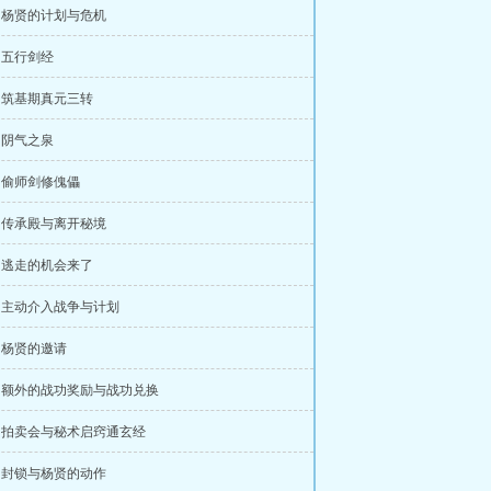
章 杨贤的计划与危机
章 五行剑经
章 筑基期真元三转
章 阴气之泉
章 偷师剑修傀儡
章 传承殿与离开秘境
章 逃走的机会来了
章 主动介入战争与计划
章 杨贤的邀请
章 额外的战功奖励与战功兑换
章 拍卖会与秘术启窍通玄经
章 封锁与杨贤的动作