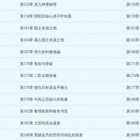
第155章 进入神通秘境
第156
第158章 阴阳宗核心弟子叶剑晨
第159
第161章 阴之本源之地
第162
第164章 霸占阴之本源之地
第165
第167章 强大的剑修傀儡
第168
第170章 奖励与突破
第171
第173章 二阶后期体修
第174
第176章 报仇目标是金丹修士
第177
第179章 与风云宗战斗的前奏
第180
第182章 整理收获和银色书页
第183
第185章 大型拍卖会盛宴
第186
第188章 突破金丹的丹药与动乱的前奏
第189