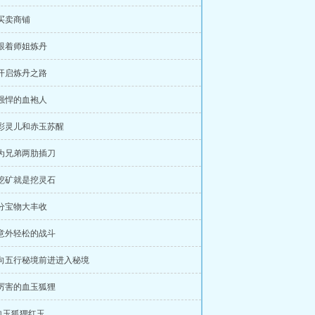
 买卖商铺
 跟着师姐炼丹
 开启炼丹之路
 强悍的血袍人
 彩灵儿和赤玉苏醒
 为兄弟两肋插刀
 挖矿就是挖灵石
 分宝物大丰收
 意外轻松的战斗
 向五行秘境前进进入秘境
 厉害的血玉狐狸
血玉狐狸红玉