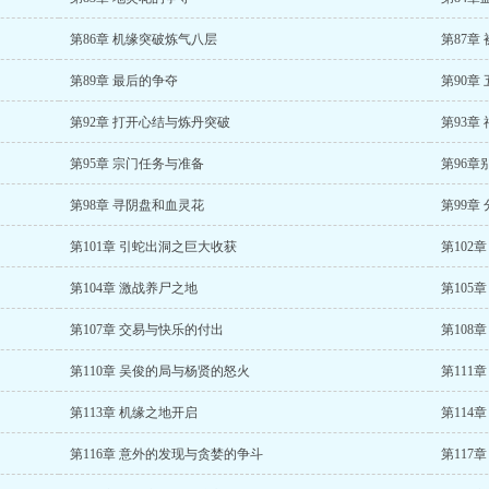
第86章 机缘突破炼气八层
第87章
第89章 最后的争夺
第90章
第92章 打开心结与炼丹突破
第93章
第95章 宗门任务与准备
第96章
第98章 寻阴盘和血灵花
第99章
第101章 引蛇出洞之巨大收获
第102
第104章 激战养尸之地
第105
第107章 交易与快乐的付出
第108
第110章 吴俊的局与杨贤的怒火
第111
第113章 机缘之地开启
第114
第116章 意外的发现与贪婪的争斗
第117