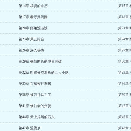
第14章 杨贤的来历
第15章
第17章 看守灵药园
第18章
第20章 师姐沈涟漪
第21章
第23章 风云际会
第24章
第26章 深入秘境
第27章
第29章 揠苗助长的境界突破
第30章
第32章 即将分崩离析的五人小队
第33章
第35章 百鬼夜行李屠
第36章
第38章 被强行认主了
第39章
第41章 修仙者的贪婪
第42章
第44章 天上掉落的石头
第45章
第47章 温柔乡
第48章