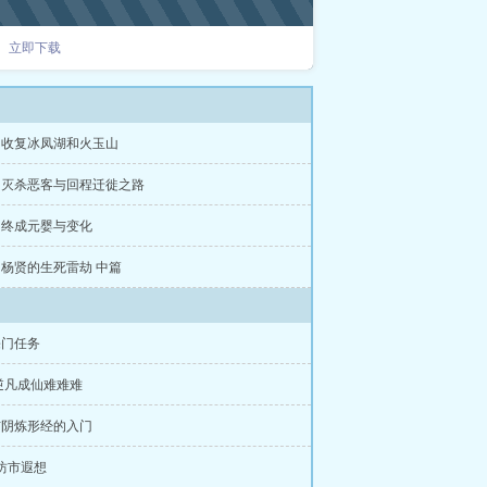
立即下载
章 收复冰凤湖和火玉山
章 灭杀恶客与回程迁徙之路
章 终成元婴与变化
章 杨贤的生死雷劫 中篇
宗门任务
 逆凡成仙难难难
玄阴炼形经的入门
 坊市遐想