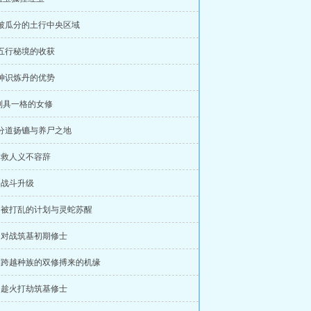
 被瓜分的土行中央区域
 五行秘境的收获
 神识炼丹的优势
别具一格的女修
 分道扬镳与养尸之地
章 救人义不容辞
章 战斗升级
章 被打乱的计划与灵蛇苏醒
章 对战筑基初期修士
章 跨越种族的双修搏来的机缘
章 趁火打劫筑基修士