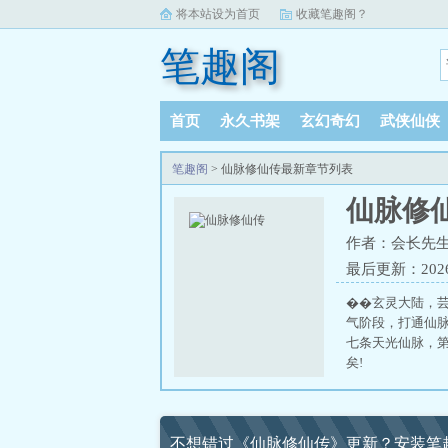
将本站设为首页
收藏笔趣阁？
笔趣阁
首页
永久书架
玄幻奇幻
武侠仙侠
笔趣阁
> 仙脉修仙传最新章节列表
仙脉修
作者：会长先
最后更新：2026-0
��玄灵大陆
气阶段，打通仙
七条天光仙脉，第
矣!
不想错过《仙脉修仙传》更新？安装笔