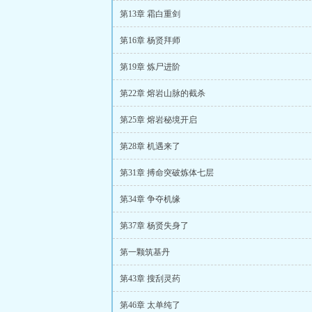
第13章 霜白重剑
第16章 杨贤拜师
第19章 炼尸进阶
第22章 熔岩山脉的截杀
第25章 熔岩秘境开启
第28章 机遇来了
第31章 搏命突破炼体七层
第34章 争夺机缘
第37章 杨贤失身了
第一颗筑基丹
第43章 搜刮灵药
第46章 太单纯了