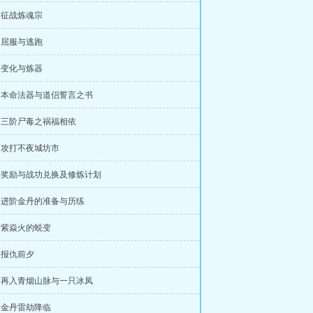
章 征战炼魂宗
章 屈服与逃跑
章 变化与炼器
章 本命法器与道侣誓言之书
章 三阶尸毒之祸福相依
章 攻打不夜城坊市
章 奖励与战功兑换及修炼计划
章 进阶金丹的准备与历练
章 紫焱火的蜕变
章 报仇前夕
章 再入青烟山脉与一只冰凤
章 金丹雷劫降临