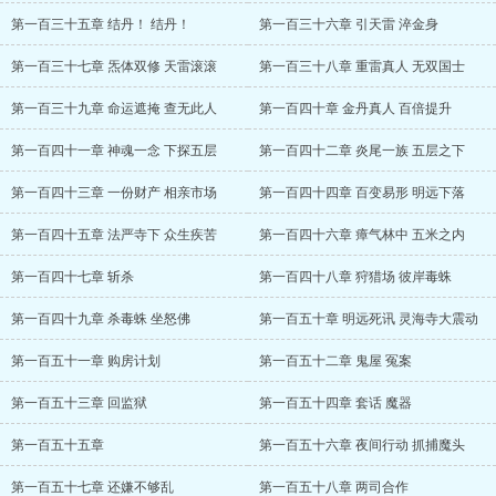
第一百三十五章 结丹！ 结丹！
第一百三十六章 引天雷 淬金身
第一百三十七章 炁体双修 天雷滚滚
第一百三十八章 重雷真人 无双国士
第一百三十九章 命运遮掩 查无此人
第一百四十章 金丹真人 百倍提升
第一百四十一章 神魂一念 下探五层
第一百四十二章 炎尾一族 五层之下
第一百四十三章 一份财产 相亲市场
第一百四十四章 百变易形 明远下落
第一百四十五章 法严寺下 众生疾苦
第一百四十六章 瘴气林中 五米之内
第一百四十七章 斩杀
第一百四十八章 狩猎场 彼岸毒蛛
第一百四十九章 杀毒蛛 坐怒佛
第一百五十章 明远死讯 灵海寺大震动
第一百五十一章 购房计划
第一百五十二章 鬼屋 冤案
第一百五十三章 回监狱
第一百五十四章 套话 魔器
第一百五十五章
第一百五十六章 夜间行动 抓捕魔头
第一百五十七章 还嫌不够乱
第一百五十八章 两司合作