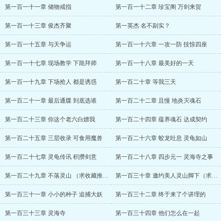
第一百一十一章 储物戒指
第一百一十二章 珍宝阁 万剑来贺
第一百一十三章 俊杰齐聚
第一英杰 名不副实？
第一百一十五章 与天争运
第一百一十六章 一攻一防 技惊四座
第一百一十七章 现场教学 下跪拜师
第一百一十八章 最美好的一天
第一百一十九章 下场抢人 都是诱惑
第一百二十章 等我三天
第一百二十一章 最后通牒 到底选谁
第一百二十二章 且慢 地炎灭魂石
第一百二十三章 你这个老六白嫖我
第一百二十四章 蕴养魂石 达成契约
第一百二十五章 三层收录 可食用魔兽
第一百二十六章 蛟龙吐息 灵龟如山
第一百二十七章 灵龟传讯 积攒剑意
第一百二十八章 四步元一 灵海寺之事
第一百二十九章 不落灵山 （求收藏推荐）
第一百三十章 邀约美人灵山脚下（求收藏推荐
第一百三十一章 小小的种子 追捕大妖
第一百三十二章 终于来了个讲理的
第一百三十三章 灵海寺
第一百三十四章 他们怎么在一起