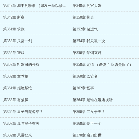
第347章 湖中县轶事 （漏发一章以修改）
第348章 县官大妖
第349章 断案
第350章 带走
第351章 求救
第352章 赌运气
第353章 只需一剑
第354章 我只教一次
第355章 智取
第356章 禁锢玄君
第357章 斩妖司的强权
第358章 定情 （退烧了 应该是阳了）
第359章 童养媳
第360章 监管者
第361章 拒绝帮忙
第362章 怪事
第363章 有猫腻
第364章 是谁在混淆视听
第365章 皇子与魔勾结？
第366章 二女争夫？
第367章 真与皇子有关
第368章 倒下一个
第369章 风暴欲来
第370章 魔刀出世