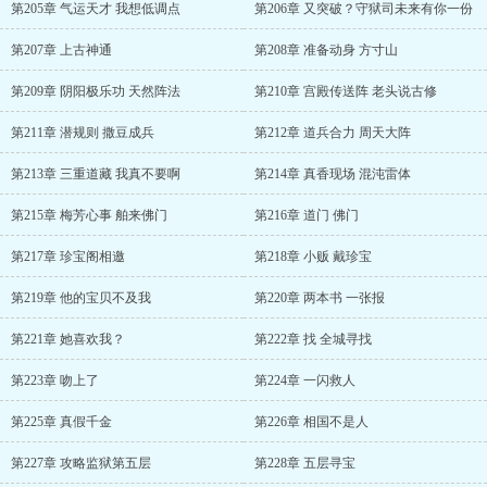
第205章 气运天才 我想低调点
第206章 又突破？守狱司未来有你一份
第207章 上古神通
第208章 准备动身 方寸山
第209章 阴阳极乐功 天然阵法
第210章 宫殿传送阵 老头说古修
第211章 潜规则 撒豆成兵
第212章 道兵合力 周天大阵
第213章 三重道藏 我真不要啊
第214章 真香现场 混沌雷体
第215章 梅芳心事 舶来佛门
第216章 道门 佛门
第217章 珍宝阁相邀
第218章 小贩 戴珍宝
第219章 他的宝贝不及我
第220章 两本书 一张报
第221章 她喜欢我？
第222章 找 全城寻找
第223章 吻上了
第224章 一闪救人
第225章 真假千金
第226章 相国不是人
第227章 攻略监狱第五层
第228章 五层寻宝