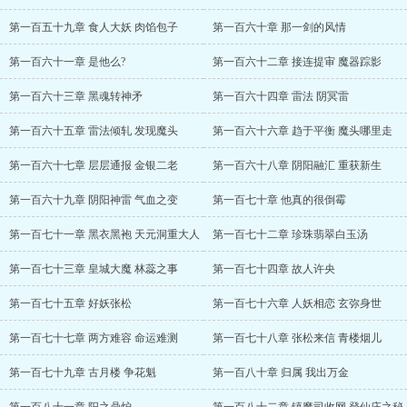
第一百五十九章 食人大妖 肉馅包子
第一百六十章 那一剑的风情
第一百六十一章 是他么?
第一百六十二章 接连提审 魔器踪影
第一百六十三章 黑魂转神矛
第一百六十四章 雷法 阴冥雷
第一百六十五章 雷法倾轧 发现魔头
第一百六十六章 趋于平衡 魔头哪里走
第一百六十七章 层层通报 金银二老
第一百六十八章 阴阳融汇 重获新生
第一百六十九章 阴阳神雷 气血之变
第一百七十章 他真的很倒霉
第一百七十一章 黑衣黑袍 天元洞重大人
第一百七十二章 珍珠翡翠白玉汤
第一百七十三章 皇城大魔 林蕊之事
第一百七十四章 故人许央
第一百七十五章 好妖张松
第一百七十六章 人妖相恋 玄弥身世
第一百七十七章 两方难容 命运难测
第一百七十八章 张松来信 青楼烟儿
第一百七十九章 古月楼 争花魁
第一百八十章 归属 我出万金