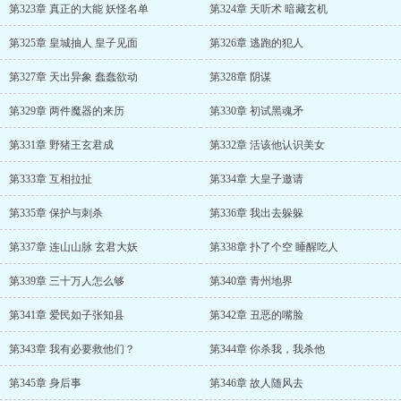
第323章 真正的大能 妖怪名单
第324章 天听术 暗藏玄机
第325章 皇城抽人 皇子见面
第326章 逃跑的犯人
第327章 天出异象 蠢蠢欲动
第328章 阴谋
第329章 两件魔器的来历
第330章 初试黑魂矛
第331章 野猪王玄君成
第332章 活该他认识美女
第333章 互相拉扯
第334章 大皇子邀请
第335章 保护与刺杀
第336章 我出去躲躲
第337章 连山山脉 玄君大妖
第338章 扑了个空 睡醒吃人
第339章 三十万人怎么够
第340章 青州地界
第341章 爱民如子张知县
第342章 丑恶的嘴脸
第343章 我有必要救他们？
第344章 你杀我，我杀他
第345章 身后事
第346章 故人随风去