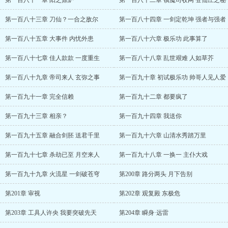
第一百八十一章 阳之鼎炉
第一百八十二章 镇魔司收网 登仙庄之秘
第一百八十三章 刀仙？一合之敌尔
第一百八十四章 一剑定乾坤 强者与强者
第一百八十五章 大事件 内忧外患
第一百八十六章 极乐功 此事算了
第一百八十七章 佳人款款 一度重生
第一百八十八章 乱世艰难 人如草芥
第一百八十九章 帝司来人 玄弥之事
第一百九十章 初试极乐功 帅哥人见人爱
第一百九十一章 完全信赖
第一百九十二章 都要疯了
第一百九十三章 相亲？
第一百九十四章 我送你
第一百九十五章 融合剑胚 送君千里
第一百九十六章 山清水秀踏万里
第一百九十七章 杀劫已至 月空来人
第一百九十八章 一换一 主仆大戏
第一百九十九章 火流星 一剑破苍穹
第200章 路分两头 月下告别
第201章 审视
第202章 观复殿 东极危
第203章 工具人许央 我要突破先天
第204章 瞬身·远雷