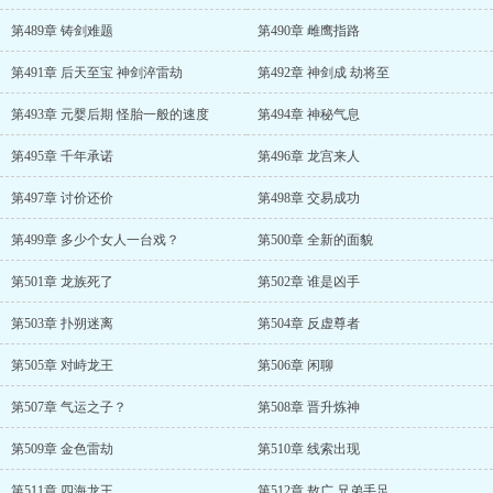
第489章 铸剑难题
第490章 雌鹰指路
第491章 后天至宝 神剑淬雷劫
第492章 神剑成 劫将至
第493章 元婴后期 怪胎一般的速度
第494章 神秘气息
第495章 千年承诺
第496章 龙宫来人
第497章 讨价还价
第498章 交易成功
第499章 多少个女人一台戏？
第500章 全新的面貌
第501章 龙族死了
第502章 谁是凶手
第503章 扑朔迷离
第504章 反虚尊者
第505章 对峙龙王
第506章 闲聊
第507章 气运之子？
第508章 晋升炼神
第509章 金色雷劫
第510章 线索出现
第511章 四海龙王
第512章 敖广 兄弟手足