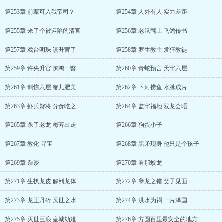
第253章 前辈可入我帝司？
第254章 人外有人 实力差距
第255章 来了个被诬陷的清官
第256章 老鼠翻土 飞鸽传书
第257章 戏台明珠 该升官了
第258章 罗生教主 发狂教徒
第259章 许央升官 惊鸿一瞥
第260章 青蛇预言 天牢六层
第261章 剑惊六层 蟹儿肥美
第262章 下河捞鱼 水脉成片
第263章 虾兵蟹将 分食吃之
第264章 监牢福地 双龙会晤
第265章 杀了老龙 梅芳出走
第266章 狗蛋小子
第267章 教化 寻宝
第268章 黑矛现身 他只是个孩子
第269章 杂谈
第270章 看那蛟龙
第271章 生扒龙皮 解剖龙体
第272章 孽龙之错 父子见面
第273章 龙王丹碎 灭世之水
第274章 洪水为祸 一片泽国
第275章 灭世巨浪 皇城劫难
第276章 方圆百里最安全的地方