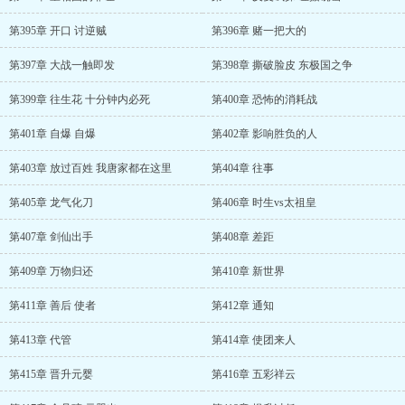
第395章 开口 讨逆贼
第396章 赌一把大的
第397章 大战一触即发
第398章 撕破脸皮 东极国之争
第399章 往生花 十分钟内必死
第400章 恐怖的消耗战
第401章 自爆 自爆
第402章 影响胜负的人
第403章 放过百姓 我唐家都在这里
第404章 往事
第405章 龙气化刀
第406章 时生vs太祖皇
第407章 剑仙出手
第408章 差距
第409章 万物归还
第410章 新世界
第411章 善后 使者
第412章 通知
第413章 代管
第414章 使团来人
第415章 晋升元婴
第416章 五彩祥云