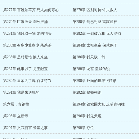
第277章 百姓如草芥 死人如何寒心
第278章 区别对待 许央救人
第279章 巨浪滔天 剑分浪涌
第280章 剑已封圣 雷霆通神
第281章 我只取一物 尔的狗头
第282章 一剑破万相 无人能挡
第283章 有多少算多少 杀杀杀
第284章 太祖皇帝 保就保了
第285章 是对是错 换人来坐
第286章 我只砍一剑
第287章 此事以了 龙王献宝
第288章 龙宫 皇城传说
第289章 皇帝丢了魂 百废待兴
第290章 外面的世界很精彩
第291章 我是来送钱的
第292章 整顿朝纲
第六层，青铜柱
第294章 铁索困大妖 反哺青铜柱
第295章 立新帝
第296章 我先天啦
第297章 文武百官 登基之事
第298章 夺位