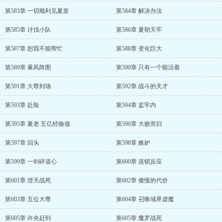
第583章 一切顺利见夏皇
第584章 解决办法
第585章 讨伐小队
第586章 夏朝天牢
第587章 恕我不能帮忙
第588章 变化巨大
第589章 暴风阵图
第590章 只有一个能活着
第591章 大尊到场
第592章 战斗的天才
第593章 赴险
第594章 监牢内
第595章 夏老 五亿经验值
第596章 大败而归
第597章 回头
第598章 嫉妒
第599章 一剑碎道心
第600章 连锁反应
第601章 澄天战死
第602章 傲慢的代价
第603章 五位大尊
第604章 召唤域界虚魔
第605章 许央赶到
第605章 魔罗战死