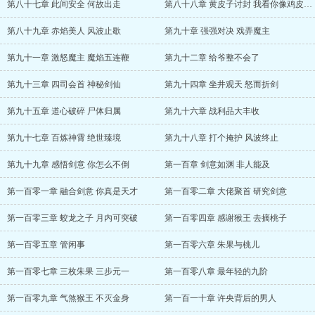
第八十七章 此间安全 何故出走
第八十八章 黄皮子讨封 我看你像鸡皮燕子
第八十九章 赤焰美人 风波止歇
第九十章 强强对决 戏弄魔主
第九十一章 激怒魔主 魔焰五连鞭
第九十二章 给爷整不会了
第九十三章 四司会首 神秘剑仙
第九十四章 坐井观天 怒而折剑
第九十五章 道心破碎 尸体归属
第九十六章 战利品大丰收
第九十七章 百炼神霄 绝世臻境
第九十八章 打个掩护 风波终止
第九十九章 感悟剑意 你怎么不倒
第一百章 剑意如渊 非人能及
第一百零一章 融合剑意 你真是天才
第一百零二章 大佬聚首 研究剑意
第一百零三章 蛟龙之子 月内可突破
第一百零四章 感谢猴王 去摘桃子
第一百零五章 管闲事
第一百零六章 朱果与桃儿
第一百零七章 三枚朱果 三步元一
第一百零八章 最年轻的九阶
第一百零九章 气煞猴王 不灭金身
第一百一十章 许央背后的男人