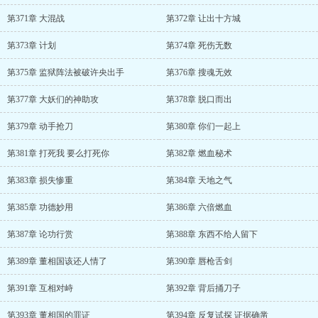
第371章 大混战
第372章 让出十方城
第373章 计划
第374章 死伤无数
第375章 监狱阵法被破许央出手
第376章 搜魂无效
第377章 大妖们的神助攻
第378章 脱口而出
第379章 动手抢刀
第380章 你们一起上
第381章 打死我 要么打死你
第382章 燃血秘术
第383章 损失惨重
第384章 天地之气
第385章 功德妙用
第386章 六倍燃血
第387章 论功行赏
第388章 东西不给人留下
第389章 董相国该还人情了
第390章 唇枪舌剑
第391章 互相对峙
第392章 背后捅刀子
第393章 董相国的罪证
第394章 反复试探 证据确凿