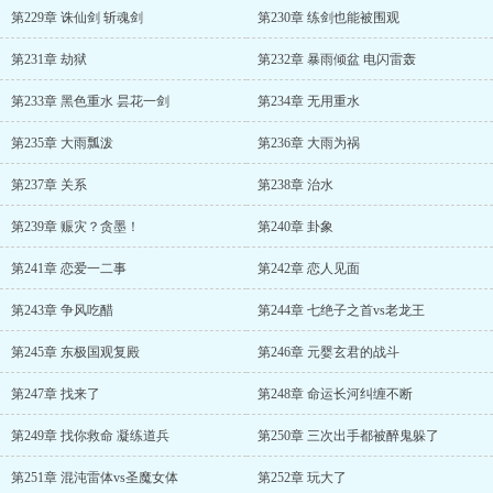
第229章 诛仙剑 斩魂剑
第230章 练剑也能被围观
第231章 劫狱
第232章 暴雨倾盆 电闪雷轰
第233章 黑色重水 昙花一剑
第234章 无用重水
第235章 大雨瓢泼
第236章 大雨为祸
第237章 关系
第238章 治水
第239章 赈灾？贪墨！
第240章 卦象
第241章 恋爱一二事
第242章 恋人见面
第243章 争风吃醋
第244章 七绝子之首vs老龙王
第245章 东极国观复殿
第246章 元婴玄君的战斗
第247章 找来了
第248章 命运长河纠缠不断
第249章 找你救命 凝练道兵
第250章 三次出手都被醉鬼躲了
第251章 混沌雷体vs圣魔女体
第252章 玩大了