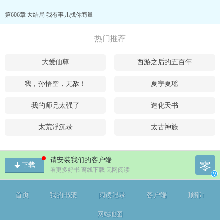
第606章 大结局 我有事儿找你商量
热门推荐
大爱仙尊
西游之后的五百年
我，孙悟空，无敌！
夏宇夏瑶
我的师兄太强了
造化天书
太荒浮沉录
太古神族
请安装我们的客户端
零
下载
看更多好书 离线下载 无网阅读
v
首页
我的书架
阅读记录
客户端
顶部↑
网站地图