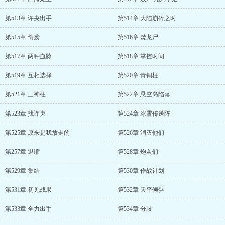
第513章 许央出手
第514章 大陆崩碎之时
第515章 偷袭
第516章 焚龙尸
第517章 两种血脉
第518章 掌控时间
第519章 互相选择
第520章 青铜柱
第521章 三神柱
第522章 悬空岛陷落
第523章 找许央
第524章 冰雪传送阵
第525章 原来是我放走的
第526章 消灭他们
第257章 退缩
第528章 炮灰们
第529章 集结
第530章 作战计划
第531章 初见战果
第532章 天平倾斜
第533章 全力出手
第534章 分歧