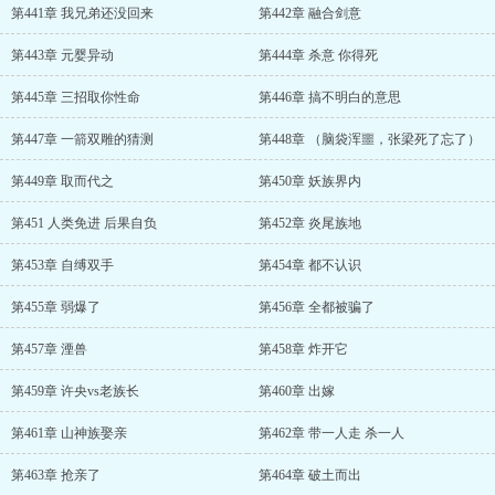
第441章 我兄弟还没回来
第442章 融合剑意
第443章 元婴异动
第444章 杀意 你得死
第445章 三招取你性命
第446章 搞不明白的意思
第447章 一箭双雕的猜测
第448章 （脑袋浑噩，张梁死了忘了）
第449章 取而代之
第450章 妖族界内
第451 人类免进 后果自负
第452章 炎尾族地
第453章 自缚双手
第454章 都不认识
第455章 弱爆了
第456章 全都被骗了
第457章 湮兽
第458章 炸开它
第459章 许央vs老族长
第460章 出嫁
第461章 山神族娶亲
第462章 带一人走 杀一人
第463章 抢亲了
第464章 破土而出