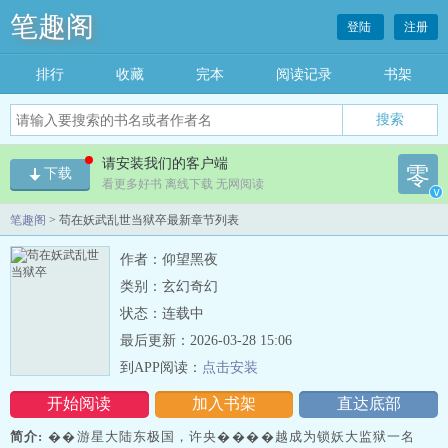
笔趣阁
登陆
注册
排行
收藏
完本
阅读记录
书架
请安装我们的客户端
零
下载
看更多好书 离线下载 无网阅读
v
笔趣阁
> 苟在妖武乱世当狱卒最新章节列表
作者：仰望黑夜
类别：玄幻奇幻
状态：连载中
最后更新：2026-03-28 15:06
到APP阅读：
点击安装
开始阅读
加入书架
直达底部
简介:
��游星大陆东极国，许央����越成为锁妖大监狱一名