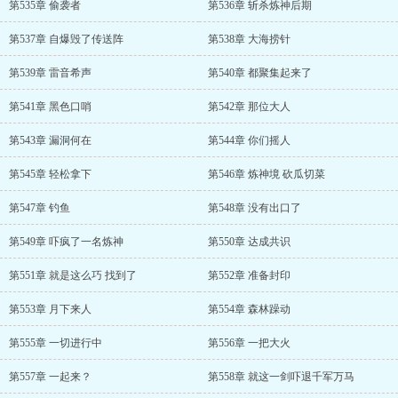
第535章 偷袭者
第536章 斩杀炼神后期
第537章 自爆毁了传送阵
第538章 大海捞针
第539章 雷音希声
第540章 都聚集起来了
第541章 黑色口哨
第542章 那位大人
第543章 漏洞何在
第544章 你们摇人
第545章 轻松拿下
第546章 炼神境 砍瓜切菜
第547章 钓鱼
第548章 没有出口了
第549章 吓疯了一名炼神
第550章 达成共识
第551章 就是这么巧 找到了
第552章 准备封印
第553章 月下来人
第554章 森林躁动
第555章 一切进行中
第556章 一把大火
第557章 一起来？
第558章 就这一剑吓退千军万马