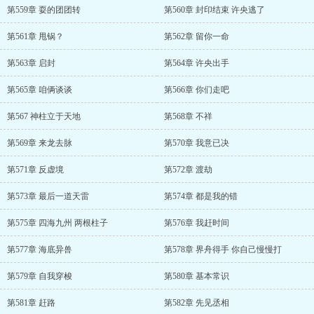
第559章 耍的团团转
第560章 封印结束 许央逃了
第561章 甩锅？
第562章 留你一命
第563章 启封
第564章 许央出手
第565章 咱俩谈谈
第566章 你们走吧
第567 神柱立于天地
第568章 不祥
第569章 来龙去脉
第570章 我意已决
第571章 反虚境
第572章 渡劫
第573章 最后一道天雷
第574章 都是我的错
第575章 四海九州 两根柱子
第576章 我赶时间
第577章 海底异兽
第578章 界舟得手 你自己慢慢打
第579章 自我穿梭
第580章 基本常识
第581章 赶路
第582章 先见丞相