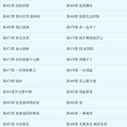
第465章 技惊四座
第466章 忽然脑补
第467章 我叫玄羽 炼神劫
第468章 场面无法控制
第469章 我们谈谈
第470章 杀一金丹？
第471章 再无关系
第472章 他不爽我就开心
第473章 放火烧林
第474章 找 给我找
第475章 你到底要什么啊
第476章 用脑子了
第477章 一巴掌的事儿
第478章 一伙强盗
第479章 城外
第480章 玄山重力场
第481晋升元婴中期
第482章 强盗肥龙
第483章 还是炼神境好使
第484章 借
第485章 我来做回和事佬
第486章 一事相求
第487章 大劫将至
第488章 无事发生 梅芳告别