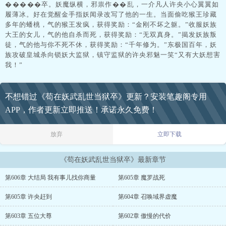
�����卒。妖魔纵横，邪祟作��乱，一介凡人许央小心翼翼如
履薄冰。好在觉醒金手指妖闻录改写了他的一生。当面偷吃猴王珍藏
多年的蟠桃，气的猴王发疯，获得奖励：“金刚不坏之躯。”收服妖族
大王的女儿，气的他自杀而死，获得奖励：“无双真身。”揭发妖族叛
徒，气的他与你不死不休，获得奖励：“千年修为。”东极国百年，妖
族攻破皇城杀向锁妖大监狱，镇守监狱的许央邪魅一笑“又有大妖想害
我！”
不想错过《苟在妖武乱世当狱卒》更新？安装笔趣阁专用
APP，作者更新立即推送！承诺永久免费！
放弃
立即下载
《苟在妖武乱世当狱卒》最新章节
第606章 大结局 我有事儿找你商量
第605章 魔罗战死
第605章 许央赶到
第604章 召唤域界虚魔
第603章 五位大尊
第602章 傲慢的代价