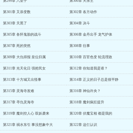
第299章 六皇子
第300章 天亲王
第301章 又添变数
第302章 各方动作
第303章 天黑了
第304章 决斗
第305章 各怀鬼胎的战斗
第306章 金丹出手 龙气护体
第307章 死的突然
第308章 往事
第309章 大仇得报 皇位归属
第310章 百官色变 轮流理政
第311章 光天化日 强抢民女
第312章 你知道我是谁？
第313章 十方城又出怪事
第314章 正义的日子总是很平静
第315章 灵海寺发难
第316章 神仙许央？
第317章 寻仇灵海寺
第318章 魔剑疯狂提升
第319章 魔剑控人心 双妖袭来
第320章 伏魔宝相 都是我的
第321章 祸水东引 事没想象中大
第322章 这仨认识