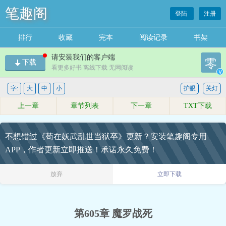
笔趣阁
登陆
注册
排行
收藏
完本
阅读记录
书架
请安装我们的客户端
零
下载
看更多好书 离线下载 无网阅读
v
字:
大
中
小
护眼
关灯
上一章
章节列表
下一章
TXT下载
不想错过《苟在妖武乱世当狱卒》更新？安装笔趣阁专用
APP，作者更新立即推送！承诺永久免费！
放弃
立即下载
第605章 魔罗战死