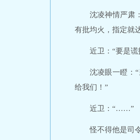
沈凌神情严肃
有批均火，指定就
近卫：“要是谎
沈凌眼一瞪：
给我们！”
近卫：“……”
怪不得他是司