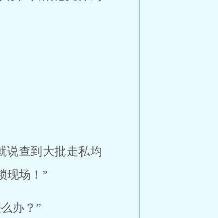
就说查到大批走私均
锁现场！”
么办？”