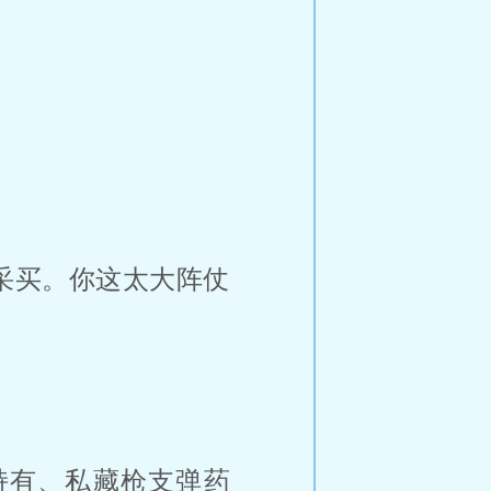
采买。你这太大阵仗
持有、私藏枪支弹药