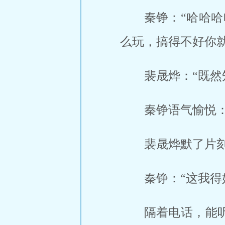
秦铮：“哈哈
么玩，搞得不好你
裴晟烨：“既然
秦铮语气愉悦
裴晟烨默了片刻
秦铮：“这我得
隔着电话，能