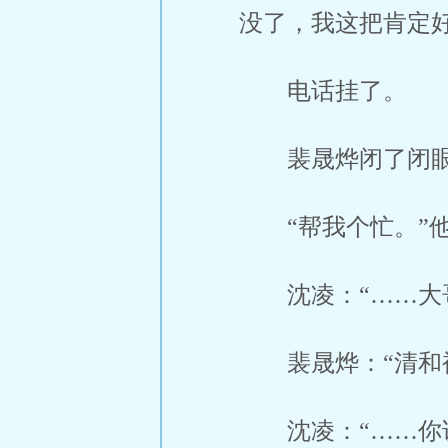
没了，我这把肯定好
电话挂了。
裴晟烨闭了闭
“帮我个忙。”
沈凌：“……大
裴晟烨：“清和
沈凌：“……你