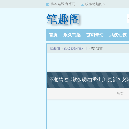
将本站设为首页
收藏笔趣阁？
笔趣阁
首页
永久书架
玄幻奇幻
武侠仙侠
笔趣阁
>
软饭硬吃[重生]
> 第263节
不想错过《软饭硬吃[重生]》更新？安
放弃