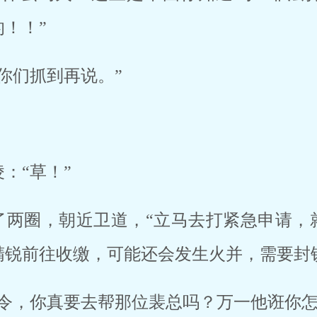
！！”
你们抓到再说。”
：“草！”
了两圈，朝近卫道，“立马去打紧急申请，
精锐前往收缴，可能还会发生火并，需要封
司令，你真要去帮那位裴总吗？万一他诳你怎