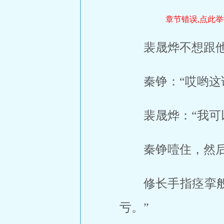
章节错误,点此举
裴晟烨不想跟他
秦铮：“哎哟这
裴晟烨：“我可
秦铮噎住，然后
修长手指痉挛
亏。”