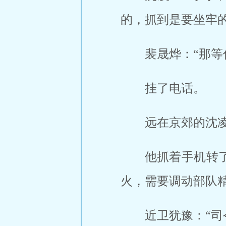
的，抓到是要坐牢的
裴晟烨：“那等
挂了电话。
远在京郊的沈凌
他抓着手机转
火，需要调动部队
近卫犹豫：“