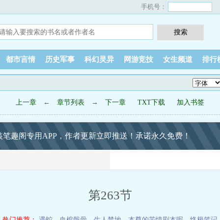
手机号：
都市言情
历史军事
科幻灵异
网游竞技
女生频道
排行
上一章
←
章节列表
→
下一章
TXT下载
加入书签
装笔趣阁专用APP，作者更新立即推送！承诺永久免费！
第263节
热门推荐：
遇蛇
，
血棺骸骨，生人禁地
，
本尊的苦情剧本呢
，
终极笔记