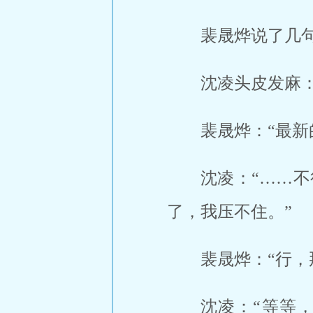
裴晟烨说了几
沈凌头皮发麻：
裴晟烨：“最新
沈凌：“……
了，我压不住。”
裴晟烨：“行，
沈凌：“等等