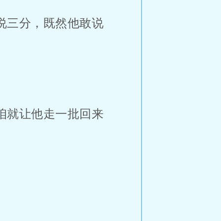
说三分，既然他敢说
咱就让他走一批回来