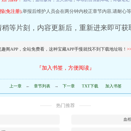
报(免注册)
,举报后维护人员会在两分钟内校正章节内容,请耐心等
请稍等片刻，内容更新后，重新进来即可获
笔趣阁APP，全站免费看，这种宝藏APP手慢就找不到下载地址啦！
>
『加入书签，方便阅读』
上一章
←
章节列表
→
下一章
TXT下载
加入书签
热门推荐
血