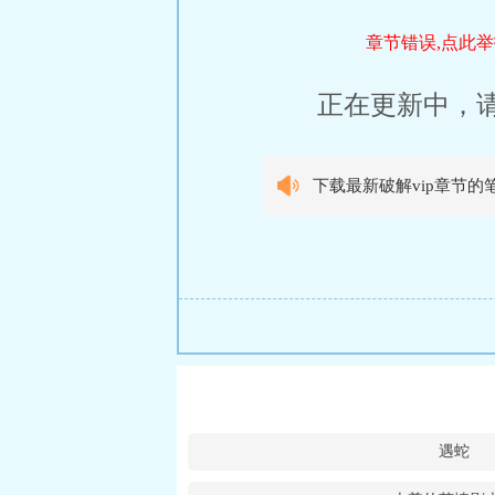
章节错误,点此举
正在更新中，
下载最新破解vip章节的
遇蛇