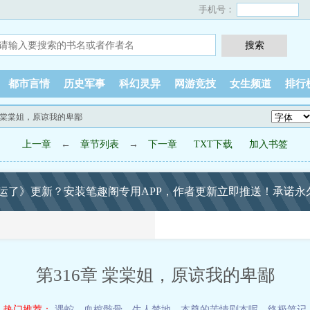
手机号：
都市言情
历史军事
科幻灵异
网游竞技
女生频道
排行
6章 棠棠姐，原谅我的卑鄙
上一章
←
章节列表
→
下一章
TXT下载
加入书签
运了》更新？安装笔趣阁专用APP，作者更新立即推送！承诺永
第316章 棠棠姐，原谅我的卑鄙
热门推荐：
遇蛇
，
血棺骸骨，生人禁地
，
本尊的苦情剧本呢
，
终极笔记