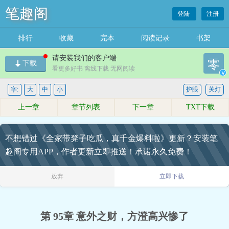
笔趣阁
登陆
注册
排行
收藏
完本
阅读记录
书架
请安装我们的客户端
零
下载
看更多好书 离线下载 无网阅读
v
字:
大
中
小
护眼
关灯
上一章
章节列表
下一章
TXT下载
不想错过《全家带凳子吃瓜，真千金爆料啦》更新？安装笔
趣阁专用APP，作者更新立即推送！承诺永久免费！
放弃
立即下载
第 95章 意外之财，方澄高兴惨了