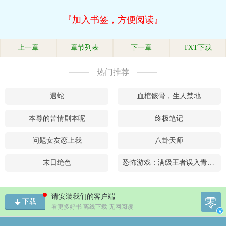
『加入书签，方便阅读』
上一章
章节列表
下一章
TXT下载
热门推荐
遇蛇
血棺骸骨，生人禁地
本尊的苦情剧本呢
终极笔记
问题女友恋上我
八卦天师
末日绝色
恐怖游戏：满级王者误入青铜局
请安装我们的客户端
零
下载
看更多好书 离线下载 无网阅读
v