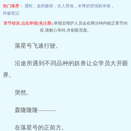
热门推荐：
遇蛇
，
血棺骸骨，生人禁地
，
本尊的苦情剧本呢
，
终极笔记
章节错误,点此举报(免注册)
,举报后维护人员会在两分钟内校正章节内
容,请耐心等待,并刷新页面。
落星号飞速行驶。
沿途所遇到不同品种的妖兽让众学员大开眼
界。
突然。
轰隆隆隆———
在落星号的正前方。