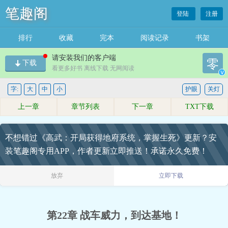
笔趣阁
登陆
注册
排行
收藏
完本
阅读记录
书架
请安装我们的客户端
零
下载
看更多好书 离线下载 无网阅读
v
字:
大
中
小
护眼
关灯
上一章
章节列表
下一章
TXT下载
不想错过《高武：开局获得地府系统，掌握生死》更新？安
装笔趣阁专用APP，作者更新立即推送！承诺永久免费！
放弃
立即下载
第22章 战车威力，到达基地！