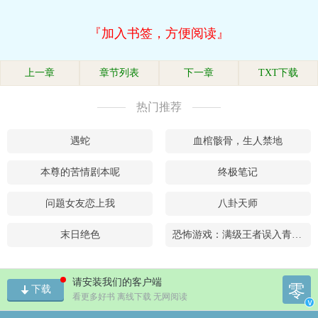
『加入书签，方便阅读』
上一章
章节列表
下一章
TXT下载
热门推荐
遇蛇
血棺骸骨，生人禁地
本尊的苦情剧本呢
终极笔记
问题女友恋上我
八卦天师
末日绝色
恐怖游戏：满级王者误入青铜局
请安装我们的客户端
零
下载
看更多好书 离线下载 无网阅读
v