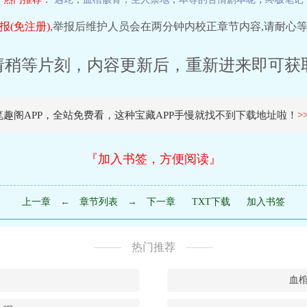
报(免注册)
,举报后维护人员会在两分钟内校正章节内容,请耐心等
请稍等片刻，内容更新后，重新进来即可获
笔趣阁APP，全站免费看，这种宝藏APP手慢就找不到下载地址啦！
>
『加入书签，方便阅读』
上一章
←
章节列表
→
下一章
TXT下载
加入书签
热门推荐
血