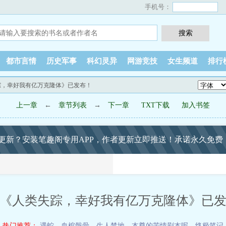
手机号：
都市言情
历史军事
科幻灵异
网游竞技
女生频道
排行
踪，幸好我有亿万克隆体》已发布！
上一章
←
章节列表
→
下一章
TXT下载
加入书签
更新？安装笔趣阁专用APP，作者更新立即推送！承诺永久免费
《人类失踪，幸好我有亿万克隆体》已
热门推荐：
遇蛇
，
血棺骸骨，生人禁地
，
本尊的苦情剧本呢
，
终极笔记