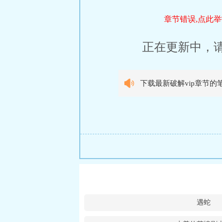
章节错误,点此举
正在更新中，
下载最新破解vip章节的
遇蛇