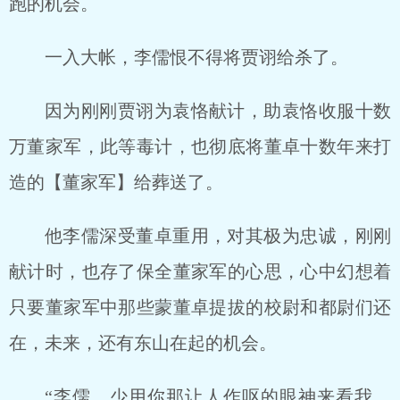
跑的机会。
一入大帐，李儒恨不得将贾诩给杀了。
因为刚刚贾诩为袁恪献计，助袁恪收服十数
万董家军，此等毒计，也彻底将董卓十数年来打
造的【董家军】给葬送了。
他李儒深受董卓重用，对其极为忠诚，刚刚
献计时，也存了保全董家军的心思，心中幻想着
只要董家军中那些蒙董卓提拔的校尉和都尉们还
在，未来，还有东山在起的机会。
“李儒，少用你那让人作呕的眼神来看我，