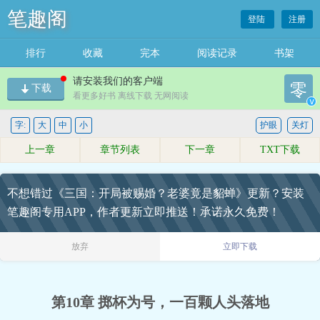
笔趣阁
登陆
注册
排行
收藏
完本
阅读记录
书架
请安装我们的客户端
零
下载
看更多好书 离线下载 无网阅读
v
字:
大
中
小
护眼
关灯
上一章
章节列表
下一章
TXT下载
不想错过《三国：开局被赐婚？老婆竟是貂蝉》更新？安装
笔趣阁专用APP，作者更新立即推送！承诺永久免费！
放弃
立即下载
第10章 掷杯为号，一百颗人头落地