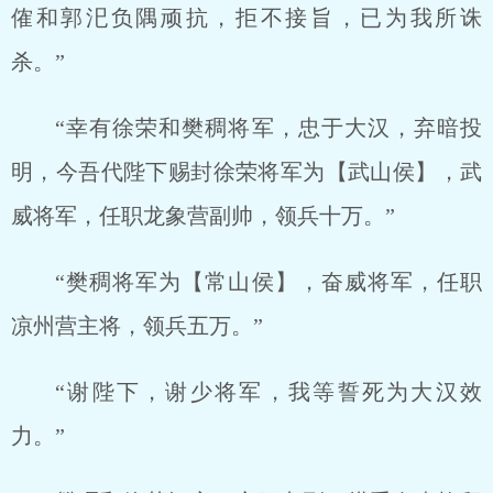
傕和郭汜负隅顽抗，拒不接旨，已为我所诛
杀。”
“幸有徐荣和樊稠将军，忠于大汉，弃暗投
明，今吾代陛下赐封徐荣将军为【武山侯】，武
威将军，任职龙象营副帅，领兵十万。”
“樊稠将军为【常山侯】，奋威将军，任职
凉州营主将，领兵五万。”
“谢陛下，谢少将军，我等誓死为大汉效
力。”