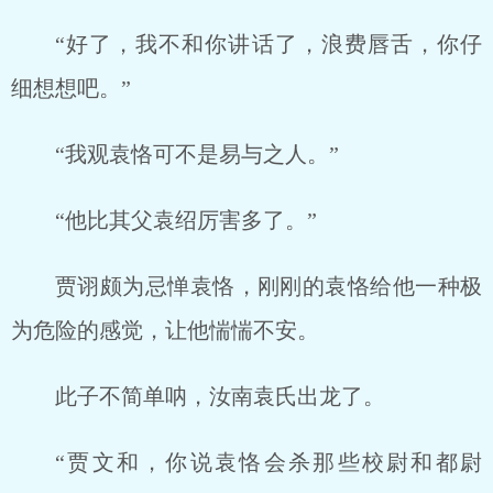
“好了，我不和你讲话了，浪费唇舌，你仔
细想想吧。”
“我观袁恪可不是易与之人。”
“他比其父袁绍厉害多了。”
贾诩颇为忌惮袁恪，刚刚的袁恪给他一种极
为危险的感觉，让他惴惴不安。
此子不简单呐，汝南袁氏出龙了。
“贾文和，你说袁恪会杀那些校尉和都尉