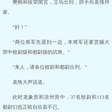
樊稠和徐荣闻言，立马出列，拱手向袁恪拜
谢。
“好！”
“两位将军先退到一边，本将军还要赏赐大
营中校尉级和都尉级的武将。”
“来人，请各位校尉和都尉出列。”
袁恪大声说道。
此时龙象营和凉州营中，37名校尉和113名
都尉们也正暗自欣喜不已。