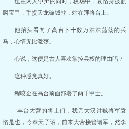
也在两人争辩的同时，校场中，袁恪身披麒
麟宝甲，手提天龙破城戟，站在拜将台上。
他抬头看向了高台下十数万浩浩荡荡的兵
马，心情无比激荡。
心说，这便是古人喜欢掌控兵权的理由吗？
这种感觉真好。
程咬金在高台前面部署了两千甲士。
“丰台大营的将士们，我乃大汉讨贼将军袁
恪是也，今奉天子诏，前来大营接管诸军，然李