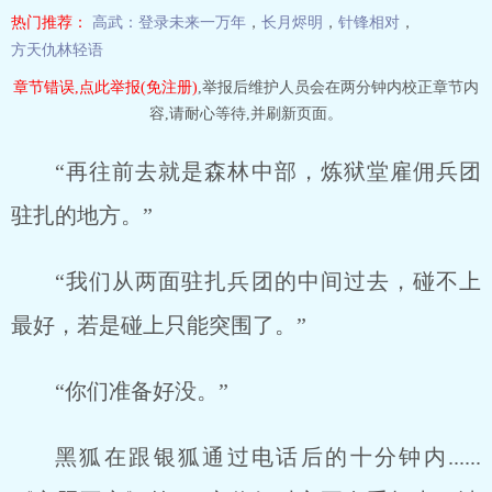
热门推荐：
高武：登录未来一万年
，
长月烬明
，
针锋相对
，
方天仇林轻语
章节错误,点此举报(免注册)
,举报后维护人员会在两分钟内校正章节内
容,请耐心等待,并刷新页面。
“再往前去就是森林中部，炼狱堂雇佣兵团
驻扎的地方。”
“我们从两面驻扎兵团的中间过去，碰不上
最好，若是碰上只能突围了。”
“你们准备好没。”
黑狐在跟银狐通过电话后的十分钟内......