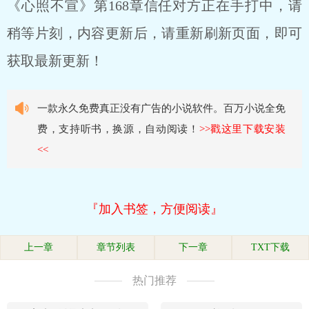
《心照不宣》第168章信任对方正在手打中，请
稍等片刻，内容更新后，请重新刷新页面，即可
获取最新更新！
一款永久免费真正没有广告的小说软件。百万小说全免
费，支持听书，换源，自动阅读！
>>戳这里下载安装
<<
『加入书签，方便阅读』
上一章
章节列表
下一章
TXT下载
热门推荐