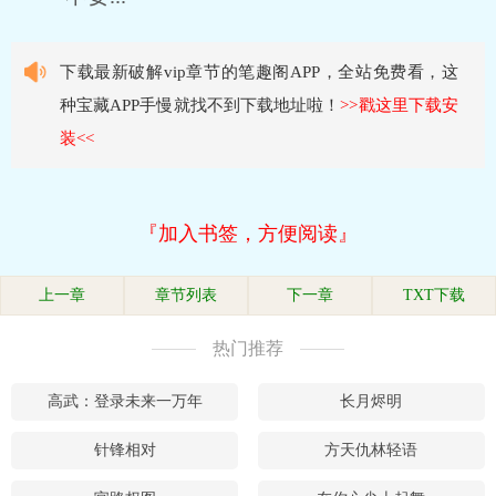
下载最新破解vip章节的笔趣阁APP，全站免费看，这
种宝藏APP手慢就找不到下载地址啦！
>>戳这里下载安
装<<
『加入书签，方便阅读』
上一章
章节列表
下一章
TXT下载
热门推荐
高武：登录未来一万年
长月烬明
针锋相对
方天仇林轻语