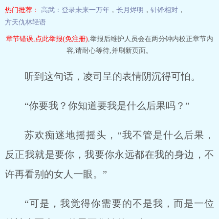
热门推荐：
高武：登录未来一万年
，
长月烬明
，
针锋相对
，
方天仇林轻语
章节错误,点此举报(免注册)
,举报后维护人员会在两分钟内校正章节内
容,请耐心等待,并刷新页面。
听到这句话，凌司呈的表情阴沉得可怕。
“你要我？你知道要我是什么后果吗？”
苏欢痴迷地摇摇头，“我不管是什么后果，
反正我就是要你，我要你永远都在我的身边，不
许再看别的女人一眼。”
“可是，我觉得你需要的不是我，而是一位