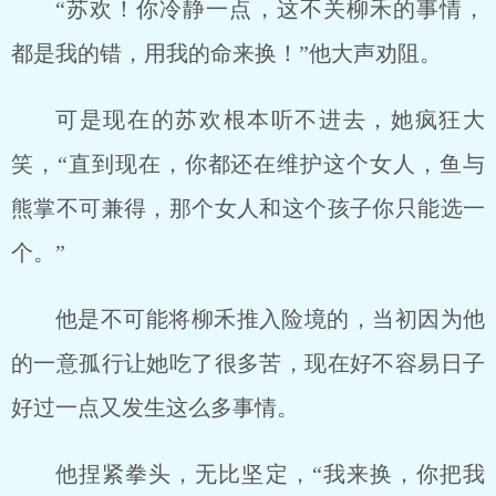
“苏欢！你冷静一点，这不关柳禾的事情，
都是我的错，用我的命来换！”他大声劝阻。
可是现在的苏欢根本听不进去，她疯狂大
笑，“直到现在，你都还在维护这个女人，鱼与
熊掌不可兼得，那个女人和这个孩子你只能选一
个。”
他是不可能将柳禾推入险境的，当初因为他
的一意孤行让她吃了很多苦，现在好不容易日子
好过一点又发生这么多事情。
他捏紧拳头，无比坚定，“我来换，你把我