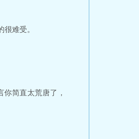
的很难受。
言你简直太荒唐了，