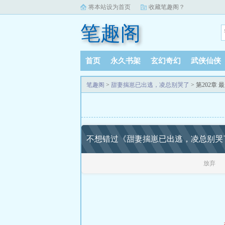
将本站设为首页
收藏笔趣阁？
笔趣阁
首页
永久书架
玄幻奇幻
武侠仙侠
笔趣阁
>
甜妻揣崽已出逃，凌总别哭了
> 第202章
不想错过《甜妻揣崽已出逃，凌总别哭
放弃