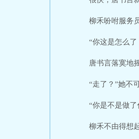
柳禾吩咐服务
“你这是怎么
唐书言落寞地摇
“走了？”她不
“你是不是做了
柳禾不由得想