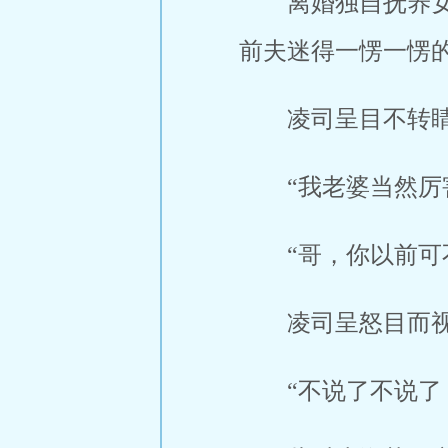
离婚独自抚养
前夫迷得一愣一愣
凌司呈目不转
“我老婆当然厉
“哥，你以前可
凌司呈怒目而
“不说了不说了