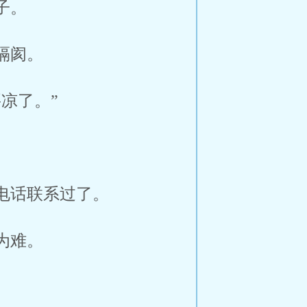
子。
隔阂。
凉了。”
电话联系过了。
为难。