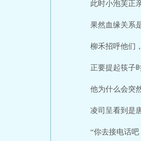
此时小泡芙正
果然血缘关系
柳禾招呼他们
正要提起筷子
他为什么会突
凌司呈看到是
“你去接电话吧