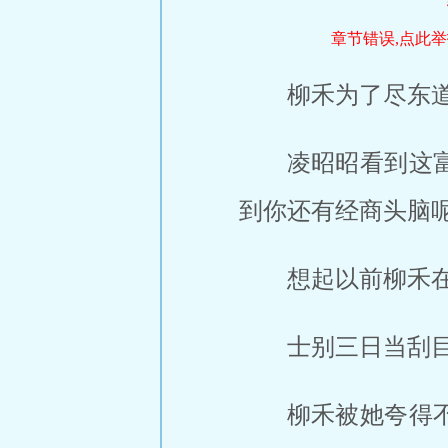
章节错误,点此举
柳禾为了尽东道
凌昭昭看到这
到你还有经商头脑呢
想起以前柳禾
士别三日当刮
柳禾被她夸得