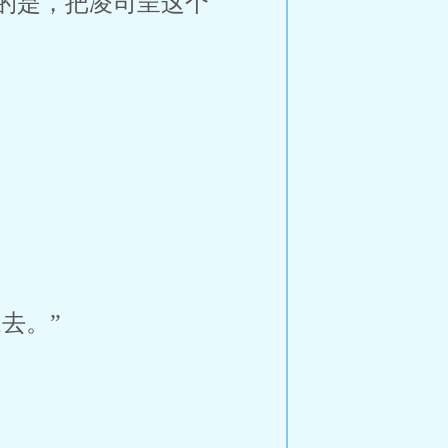
的是，把凌司呈这个
去。”