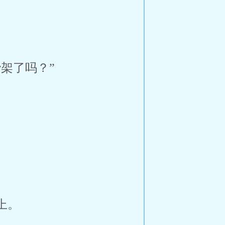
架了吗？”
上。