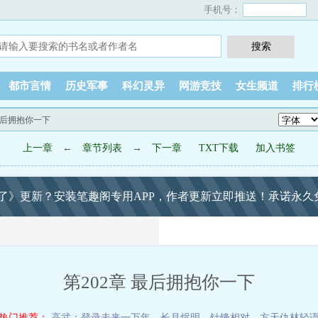
手机号：
都市言情
历史军事
科幻灵异
网游竞技
女生频道
排行
 最后拥抱你一下
上一章
←
章节列表
→
下一章
TXT下载
加入书签
了》更新？安装笔趣阁专用APP，作者更新立即推送！承诺永久
第202章 最后拥抱你一下
热门推荐：
高武：登录未来一万年
，
长月烬明
，
针锋相对
，
方天仇林轻