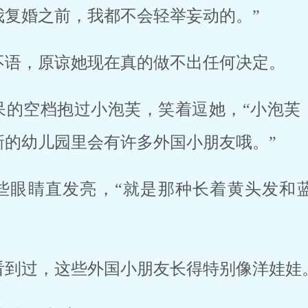
我复婚之前，我都不会轻举妄动的。”
不语，原谅她现在真的做不出任何决定。
呆的空档抱过小泡芙，笑着逗她，“小泡芙
新的幼儿园里会有许多外国小朋友哦。”
些眼睛直发亮，“就是那种长着黄头发和
看到过，这些外国小朋友长得特别像洋娃娃