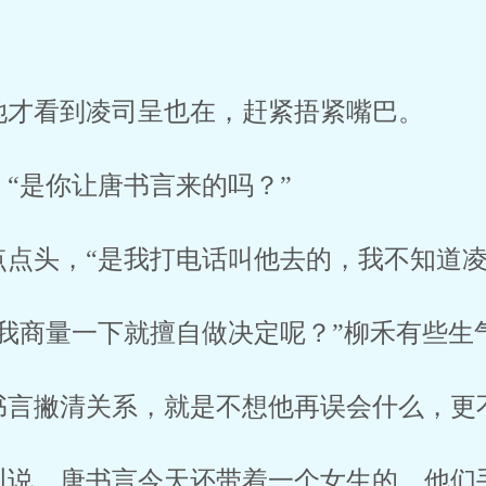
她才看到凌司呈也在，赶紧捂紧嘴巴。
“是你让唐书言来的吗？”
点点头，“是我打电话叫他去的，我不知道凌
我商量一下就擅自做决定呢？”柳禾有些生
书言撇清关系，就是不想他再误会什么，更
川说，唐书言今天还带着一个女生的，他们