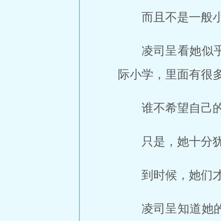
而且不是一般
凌司呈看她似
际小学，里面有很
谁不希望自己
只是，她十分
到时候，她们
凌司呈知道她