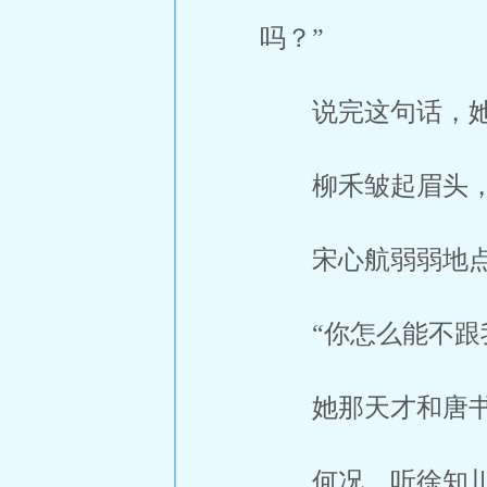
吗？”
说完这句话，
柳禾皱起眉头，
宋心航弱弱地
“你怎么能不跟
她那天才和唐
何况，听徐知