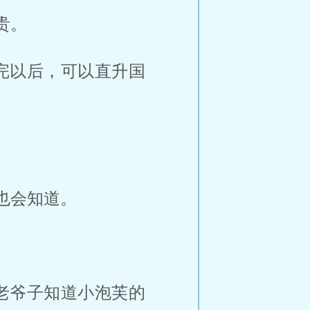
贵。
完以后，可以直升国
也会知道。
老爷子知道小泡芙的