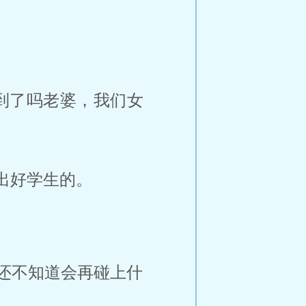
到了吗老婆，我们女
出好学生的。
还不知道会再碰上什