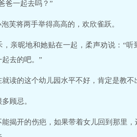
爸爸一起去吗？”
小泡芙将两手举得高高的，欢欣雀跃。
禾，亲昵地和她贴在一起，柔声劝说：“听
起去的吧。”
在就读的这个幼儿园水平不好，肯定是教不
很多顾忌。
不能揭开的伤疤，如果带着女儿回到那里，
来。