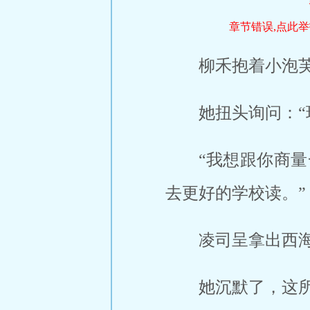
章节错误,点此举
柳禾抱着小泡
她扭头询问：“
“我想跟你商
去更好的学校读。”
凌司呈拿出西
她沉默了，这