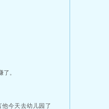
。
赚了。
言他今天去幼儿园了