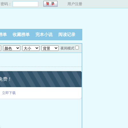
密码：
用户注册
榜单
收藏榜单
完本小说
阅读记录
夜间模式
免费！
立即下载
语