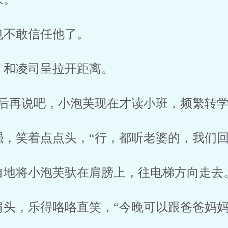
也不敢信任他了。
，和凌司呈拉开距离。
以后再说吧，小泡芙现在才读小班，频繁转学
强，笑着点点头，“行，都听老婆的，我们回
自地将小泡芙驮在肩膀上，往电梯方向走去
肩头，乐得咯咯直笑，“今晚可以跟爸爸妈妈