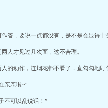
何作答，要说一点都没有，是不是会显得十
明两人才见过几次面，这不合理。
两人的动作，连烟花都不看了，直勾勾地盯
在亲亲啦~”
子不可以乱说话！”