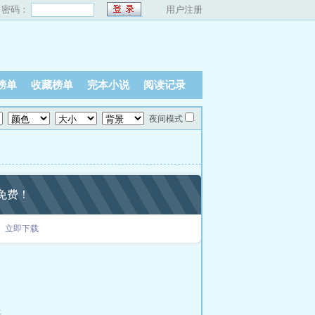
密码：
用户注册
榜单
收藏榜单
完本小说
阅读记录
夜间模式
免费！
立即下载
语