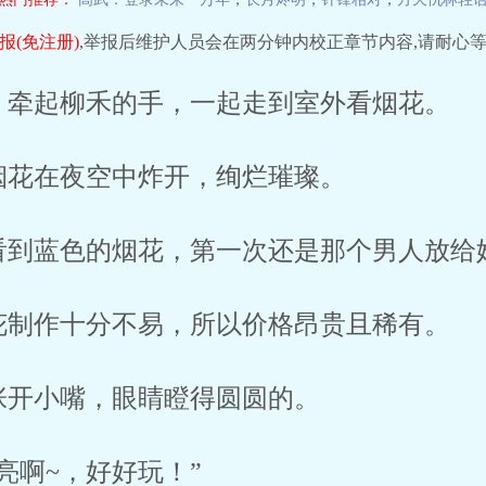
报(免注册)
,举报后维护人员会在两分钟内校正章节内容,请耐心等
，牵起柳禾的手，一起走到室外看烟花。
烟花在夜空中炸开，绚烂璀璨。
看到蓝色的烟花，第一次还是那个男人放给
花制作十分不易，所以价格昂贵且稀有。
张开小嘴，眼睛瞪得圆圆的。
亮啊~，好好玩！”