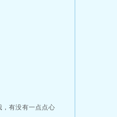
我，有没有一点点心