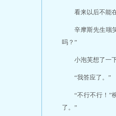
看来以后不能
辛摩斯先生嗤
吗？”
小泡芙想了一
“我答应了。”
“不行不行！
了。”