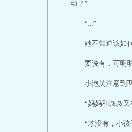
动？”
“...”
她不知道该如
要说有，可明
小泡芙注意到
“妈妈和叔叔又
“才没有，小孩