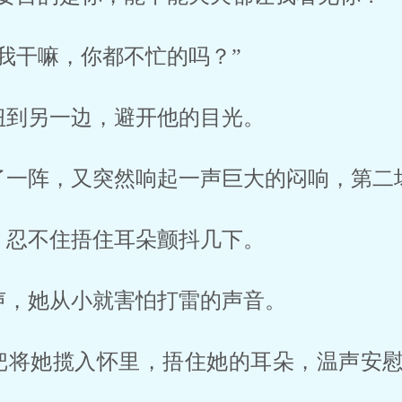
我干嘛，你都不忙的吗？”
扭到另一边，避开他的目光。
了一阵，又突然响起一声巨大的闷响，第二
，忍不住捂住耳朵颤抖几下。
声，她从小就害怕打雷的声音。
把将她揽入怀里，捂住她的耳朵，温声安慰