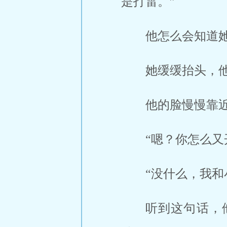
是打雷。”
他怎么会知道
她缓缓抬头，
他的脸慢慢靠
“嗯？你怎么又
“没什么，我和
听到这句话，