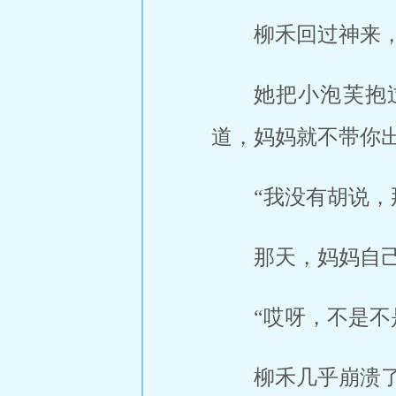
柳禾回过神来
她把小泡芙抱
道，妈妈就不带你出
“我没有胡说
那天，妈妈自
“哎呀，不是不
柳禾几乎崩溃