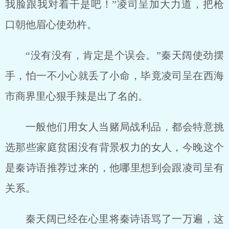
我脸跟我对着干是吧！”凌司呈加大力道，把枪
口朝他眉心使劲杵。
“没有没有，肯定是个误会。”秦天阔使劲摆
手，怕一不小心就丢了小命，毕竟凌司呈在西海
市商界里心狠手辣是出了名的。
一般他们用女人当赌局战利品，都会特意挑
选那些家庭贫困没有背景权力的女人，今晚这个
是秦诗语推荐过来的，他哪里想到会跟凌司呈有
关系。
秦天阔已经在心里将秦诗语骂了一万遍，这