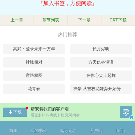
『加入书签，方便阅读』
上一章
章节列表
下一章
TXT下载
热门推荐
高武：登录未来一万年
长月烬明
针锋相对
方天仇林轻语
官路权图
在你心尖上起舞
花青春
神豪:从被校花嫌弃开始身价暴涨
请安装我们的客户端
零
下载
看更多好书 离线下载 无网阅读
v
首页
我的书架
阅读记录
客户端
顶部↑