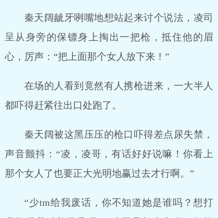
秦天阔龇牙咧嘴地想站起来讨个说法，凌司
呈从身旁的保镖身上掏出一把枪，抵住他的眉
心，厉声：“把上面那个女人放下来！”
在场的人看到竟然有人携枪进来，一大半人
都吓得赶紧往出口处跑了。
秦天阔被这黑压压的枪口吓得差点尿失禁，
声音颤抖：“凌，凌哥，有话好好说嘛！你看上
那个女人了也要正大光明地赢过去才行啊。”
“少tm给我废话，你不知道她是谁吗？想打