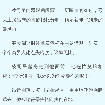
凌司呈的双眼瞬间蒙上一层嗜血的红色，额
头上爆出来的青筋根根分明，预示着即将到来的
暴风雨。
秦天阔这时还拿着酒杯在曲意逢迎，对着一
个个商界大佬点头哈腰，谄媚无比。
凌司呈起身走到他面前，他连忙笑脸相
迎：“哎呀凌哥，我还以为你今晚不来呢！”
话音刚落，凌司呈抬起脚，重重地朝他胸膛
踹去，他被踹得晕头转向摔倒在地。