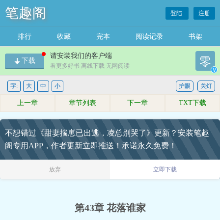
笔趣阁
登陆
注册
排行
收藏
完本
阅读记录
书架
请安装我们的客户端
零
下载
看更多好书 离线下载 无网阅读
v
字:
大
中
小
护眼
关灯
上一章
章节列表
下一章
TXT下载
不想错过《甜妻揣崽已出逃，凌总别哭了》更新？安装笔趣
阁专用APP，作者更新立即推送！承诺永久免费！
放弃
立即下载
第43章 花落谁家