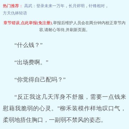
热门推荐：
高武：登录未来一万年
，
长月烬明
，
针锋相对
，
方天仇林轻语
章节错误,点此举报(免注册)
,举报后维护人员会在两分钟内校正章节内
容,请耐心等待,并刷新页面。
“什么钱？”
“出场费啊。”
“你觉得自己配吗？”
“反正我这几天浑身不舒服，需要一点钱来
慰藉我脆弱的心灵。”柳禾装模作样地叹口气，
柔弱地捂住胸口，一副弱不禁风的姿态。