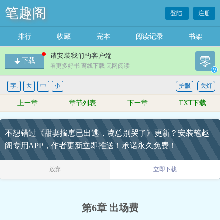
笔趣阁
登陆
注册
排行
收藏
完本
阅读记录
书架
请安装我们的客户端
零
下载
看更多好书 离线下载 无网阅读
v
字:
大
中
小
护眼
关灯
上一章
章节列表
下一章
TXT下载
不想错过《甜妻揣崽已出逃，凌总别哭了》更新？安装笔趣
阁专用APP，作者更新立即推送！承诺永久免费！
放弃
立即下载
第6章 出场费