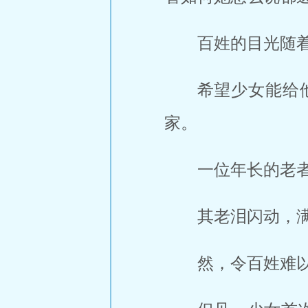
百姓的目光随
希望少女能给
家。
一位年长的老
其老泪闪动，
然，令百姓难