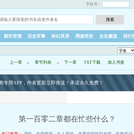
手机号：
都市言情
历史军事
科幻灵异
网游竞技
女生频道
排行
上一章
←
章节列表
→
下一章
TXT下载
加入书签
阁专用APP，作者更新立即推送！承诺永久免费！
第一百零二章都在忙些什么？
热门推荐：
遇蛇
，
血棺骸骨，生人禁地
，
本尊的苦情剧本呢
，
终极笔记