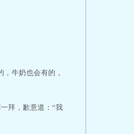
的，牛奶也会有的，
一拜，歉意道：“我