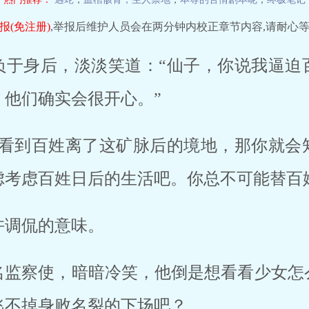
报(免注册)
,举报后维护人员会在两分钟内校正章节内容,请耐心等
负于身后，淡淡笑道：“仙子，你说我逼迫
，他们确实会很开心。”
你看到百姓离了这矿脉后的境地，那你就会
虑考虑百姓日后的生活吧。你总不可能替百
许调侃的意味。
名监察使，暗暗冷笑，他倒是想看看少女怎
逃不掉身败名裂的下场吧？