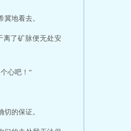
希冀地看去。
于离了矿脉便无处安
个心吧！”
确切的保证。