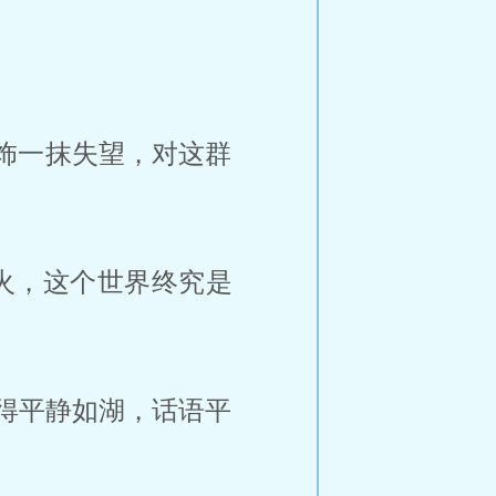
饰一抹失望，对这群
火，这个世界终究是
得平静如湖，话语平