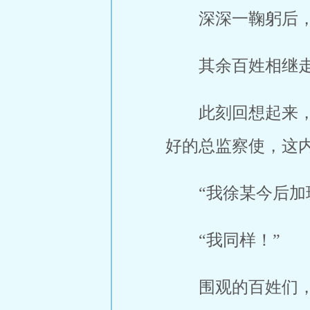
深深一鞠躬后
其余百姓相继
此刻回想起来
好的总监察使，这
“我徐某今后
“我同样！”
围观的百姓们