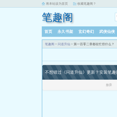
将本站设为首页
收藏笔趣阁？
笔趣阁
首页
永久书架
玄幻奇幻
武侠仙侠
笔趣阁
>
问道升仙
> 第一百零二章都在忙些什么？
不想错过《问道升仙》更新？安装笔趣
放弃