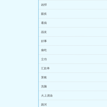
凶悍
眼疾
看病
战友
好事
偷吃
立功
汇款单
算账
洗脑
火上浇油
跳河