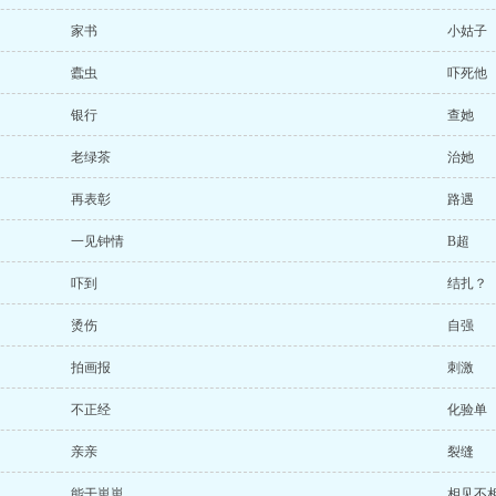
家书
小姑子
蠹虫
吓死他
银行
查她
老绿茶
治她
再表彰
路遇
一见钟情
B超
吓到
结扎？
烫伤
自强
拍画报
刺激
不正经
化验单
亲亲
裂缝
能干崽崽
相见不