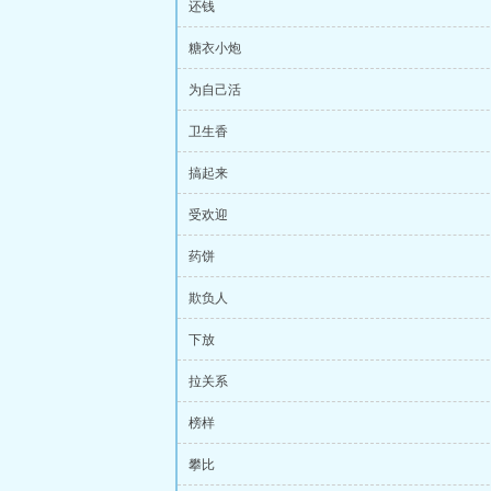
还钱
糖衣小炮
为自己活
卫生香
搞起来
受欢迎
药饼
欺负人
下放
拉关系
榜样
攀比