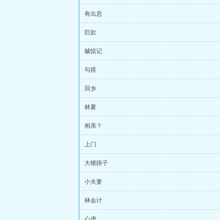
有出息
巨款
贼惦记
勾搭
回乡
林夏
相亲？
上门
大猪蹄子
小夫妻
林会计
心虚