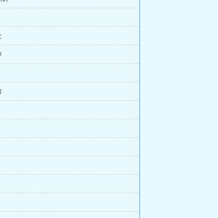
之
举
者