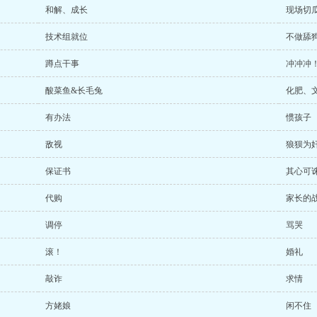
和解、成长
现场切
技术组就位
不做舔
蹲点干事
冲冲冲
酸菜鱼&长毛兔
化肥、
有办法
惯孩子
敌视
狼狈为
保证书
其心可
代购
家长的
调停
骂哭
滚！
婚礼
敲诈
求情
方姥娘
闲不住