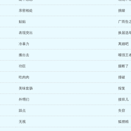
亲密相处
挑唆
贴贴
广而告
表现突出
换届选
冷暴力
离婚吧
搬出去
嘴强王
功臣
腿断了
吃肉肉
撞破
美味套肠
报复
外甥们
接班儿
踩点
失窃
无视
狐狸精