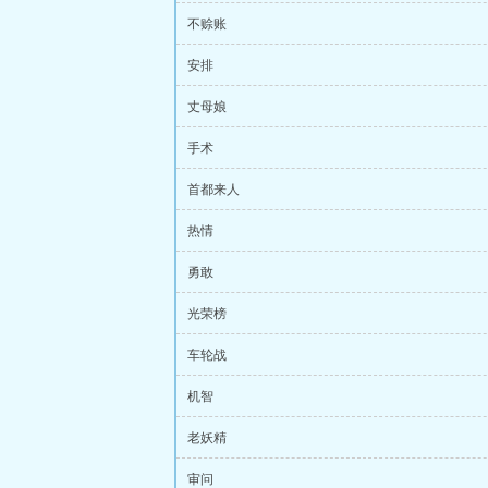
不赊账
安排
丈母娘
手术
首都来人
热情
勇敢
光荣榜
车轮战
机智
老妖精
审问