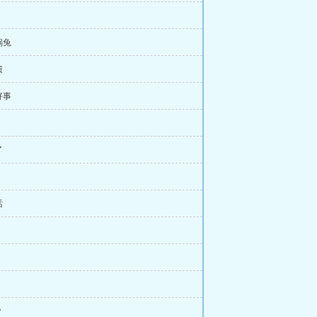
锅兔
绩
好事
了
话
？