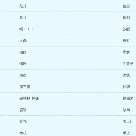
敲打
信念
算计
挑刺
喝！！！
苏醒
太蠢
破财
锄奸
母女
锔匠
丢孩子
闺蜜
奖状
第三喜
挂牌
钮祜禄·林姝
抢回来
霸道
做局
骨气
求上门
考核
考上