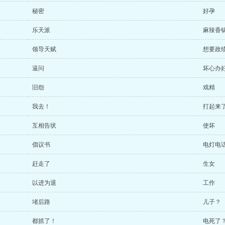
秘密
好孕
乐天派
麻辣香
领导天赋
想要政
逼问
坏心办
旧怨
戏精
我去！
打起来
互相告状
使坏
倡议书
电灯电
赶走了
生女
以进为退
工作
堵后路
儿子？
都抓了！
电死了