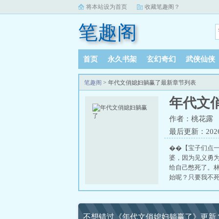
将本站设为首页
收藏笔趣阁？
笔趣阁
首页
永久书架
玄幻奇幻
武侠仙侠
笔趣阁
> 年代文俏媳妇躺赢了最新章节列表
年代文
作者：桃花露
最后更新：2026-0
��【宝子们
婆，因为见义勇
给自己憋死了。
始呢？只要我不
彪悍得很，等着
品：？？？哼，
挺，年轻轻又升
不想错过《年代文俏媳妇躺赢了》更新
首长都想选他当