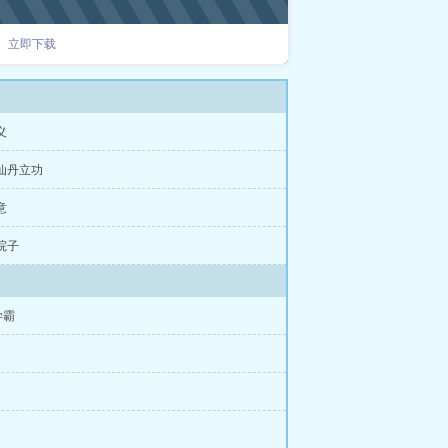
归他便好。路过饭店他突然看到艳丽
林姝：别开玩笑！我丈夫虽然不在，
立即下载
刚才我是不是看见陆绍棠鬼魂了？他
发现，有儿有女以后，他居然要重新
婆娘？后来陆绍棠带着媳妇儿孩子进
.有极品，撕极品会爽。3.女主带着全
义
于沉浸式体验各种手艺精髓。某天她
。眼下缸里没米只剩半袋子黄豆，一
仙丹立功
的破屋子，老鼠来了都吓跑，苏小禾
成了远近闻名的豆腐娘子，数钱数到
意
。苏小禾叉腰：这下饿不着了！裴绍
次功劳换了铠甲，第三次换了马匹，
院子
不纳妾不贪财，不爱应酬，是众夫人
俗不堪！闻者惋惜不已：如此年轻有
肃的大将军扶着一个貌美小娘子，向
将军一个冷刀子扎过来：这是我娘
学霸
就被册封为一品诰命。完结文：《七
嫂子》《七零旺家白富美》还有很