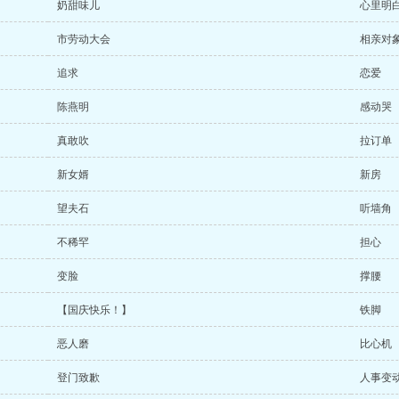
奶甜味儿
心里明
市劳动大会
相亲对
追求
恋爱
陈燕明
感动哭
真敢吹
拉订单
新女婿
新房
望夫石
听墙角
不稀罕
担心
变脸
撑腰
【国庆快乐！】
铁脚
恶人磨
比心机
登门致歉
人事变