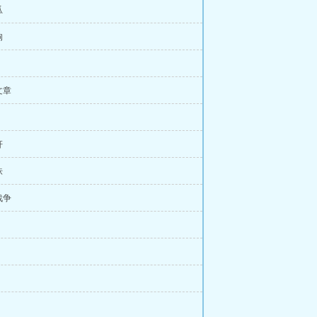
瓜
狗
！
文章
奸
诛
战争