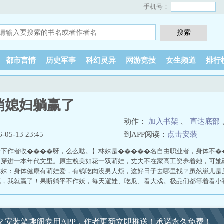
手机号：
都市言情
历史军事
科幻灵异
网游竞技
女生频道
排行
俏媳妇躺赢了
动作：
加入书架
、
直达底部
5-13 23:45
到APP阅读：
点击安装
点一下作者收����呀，么么哒。】林姝是�����名自由职业者，身体不
为穿进一本年代文里。原主貌美如花一双萌娃，丈夫不在家高工资养着她，可她
林姝：身体健康有萌娃爱，有钱吃肉没男人烦，这好日子去哪里找？虽然崽儿是
死，我就赢了！果断躺平不作妖，每天遛娃、吃瓜、看大戏。极品们都等着看小
吧，小寡妇要倒霉！林姝：娘，她们欺负我！彪悍婆婆抄起棍子给极品一顿打，
你护着小寡妇，她年轻轻保管守不住，明儿就改嫁糟老头子。转天，小寡妇死去
官了。众极品：好事都让她摊上了！陆绍棠小时候是有名的刺头，被送进部队以
？安装笔趣阁专用APP，作者更新立即推送！承诺永久免费！
乘龙快婿，他却无意婚姻。后来老娘勒令他回家成亲，他结婚当天才回，发现媳