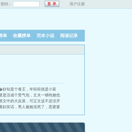
密码：
用户注册
榜单
收藏榜单
完本小说
阅读记录
、
��好却是个卷王，年轻轻就是小富
硬是活成个受气包，丈夫一牺牲她也
原文中的大反派，可正文这不还没开
寡妇笑话，男人被她克死了，恶婆婆
又忙着买老母鸡给儿媳补身体。众极
的丈夫回来了，开着大吉普，军装笔
后如鱼得水，屡立战功，大院儿不少
妇儿不喜欢他，于是新婚三天便离家