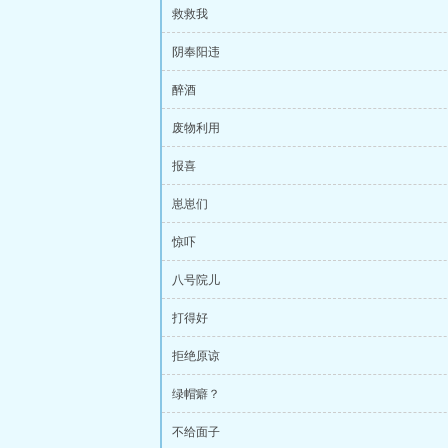
救救我
阴奉阳违
醉酒
废物利用
报喜
崽崽们
惊吓
八号院儿
打得好
拒绝原谅
绿帽癖？
不给面子