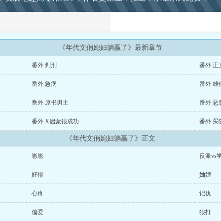
九死一生回到故乡，寻思既然媳妇儿不喜欢他，那就给她一笔钱还她自由，孩子
和一个青年干部……相亲？青年：林姝同志，我心仪你已久，请和我结为革命…
子，守他一辈子。陆绍棠大步走向她，可她却……无视他走掉了？林姝：妈呀，
该认不出我叭……看不见我看不见我，先溜为敬。年轻有为，高冷俊美的陆军官
儿！首都大院儿的旧相识都替陆绍棠惋惜，那么优秀的陆军官怎么娶了一个乡下
《年代文俏媳妇躺赢了》最新章节
相识们惊讶得很，乡下媳妇儿竟然可以这么惊艳的吗？阅读：1.不黑原女主。2
番外 判刑
番外 正
。预收文：《豆腐娘子的诰命之路》文案：苏小禾是一名传统文化研究者，致力
身上，家有外债若干，破屋三间，干瘪刻薄小老太一个，面黄肌瘦半大孩子一串
番外 急病
番外 雄
痛，哐哐放屁。原主绝望之下再也撑不住，一根草绳房梁寻了短见。望着空荡荡
半夜撸起袖子磨豆腐，寻什么短见，赚钱！发家致富才是硬道理！一不小心她就
番外 原书男主
番外 恶
到脚发软。盖起敞亮大院儿，拉起浩浩荡荡的骡马车队，地窖里的银子堆积成山
为还债务以及养家糊口，替债主儿子入伍当了死士。第一次功劳换了武器，第二
番外 X启蒙很成功
番外 买
次就成了军中大将，朝中栋梁，皇帝亲封大将军。成为大将军的裴绍洁身自好，
的标杆儿。朝臣们嗤之以鼻：听闻他有一个乡下糟糠，貌比无盐，贪财粗鄙，庸
《年代文俏媳妇躺赢了》正文
大将军，生生被糟蹋了啊。啧啧，可怜。某个皇家举办的赏花会上，他们看到冷
军笑得……跟花儿一样。朝臣们：芜湖，男德将军终于纳妾了，老子解脱了！大
崽崽
反派vs
心仪裴绍，鄙夷将军夫人出身乡野，配不上英俊神武的大将军。转天，将军娘子
《七零之辣妈当家》《七零之彪悍女知青》《六零年代好家庭》《七零穿成男主
奸猾
妯娌
哇，顺便收藏一下作者。么么哒。
心疼
记仇
偏爱
狠打