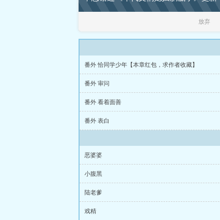
归队。五年后他
妩媚的小媳妇儿
放弃
可我会爱他一辈
好悍好冷！他应
追求自己的媳妇
了首都大院儿，旧
番外 恰同学少年【本章红包，求作者收藏】
家奋斗过好日子
穿到一名童养媳
番外 审问
家子吃得腹胀绞
更是两眼一黑：
番外 看着面善
手抽筋，花钱花
自小孔武有力，
番外 表白
第四次……一次
们编排自家男人
为、貌比潘安的
来不苟言笑的将
恶婆婆
子！某骄纵公主
小腹黑
零之悍妇当家》
多，去专栏瞅瞅
陆老爹
戏精