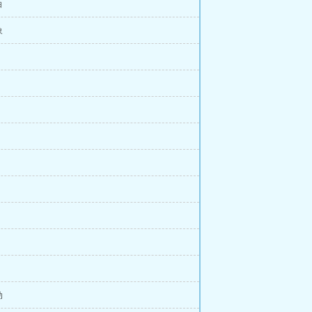
白
象
动