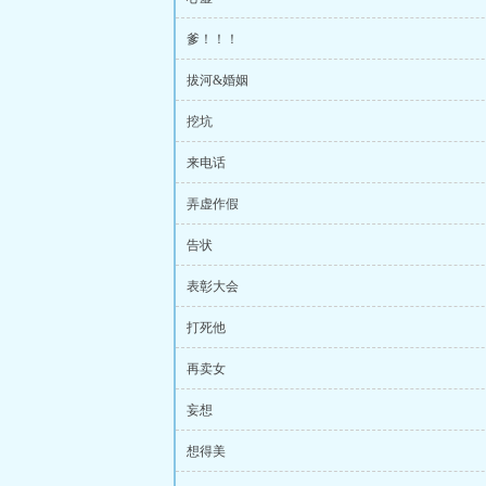
爹！！！
拔河&婚姻
挖坑
来电话
弄虚作假
告状
表彰大会
打死他
再卖女
妄想
想得美