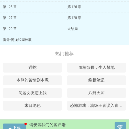
第 125 章
第 126 章
第 127 章
第 128 章
第 129 章
大结局
番外·阿泷和周长赢
热门推荐
遇蛇
血棺骸骨，生人禁地
本尊的苦情剧本呢
终极笔记
问题女友恋上我
八卦天师
末日绝色
恐怖游戏：满级王者误入青铜局
请安装我们的客户端
零
下载