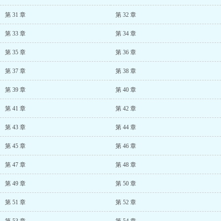
第 31 章
第 32 章
第 33 章
第 34 章
第 35 章
第 36 章
第 37 章
第 38 章
第 39 章
第 40 章
第 41 章
第 42 章
第 43 章
第 44 章
第 45 章
第 46 章
第 47 章
第 48 章
第 49 章
第 50 章
第 51 章
第 52 章