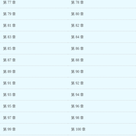
第 77 章
第 78 章
第 79 章
第 80 章
第 81 章
第 82 章
第 83 章
第 84 章
第 85 章
第 86 章
第 87 章
第 88 章
第 89 章
第 90 章
第 91 章
第 92 章
第 93 章
第 94 章
第 95 章
第 96 章
第 97 章
第 98 章
第 99 章
第 100 章