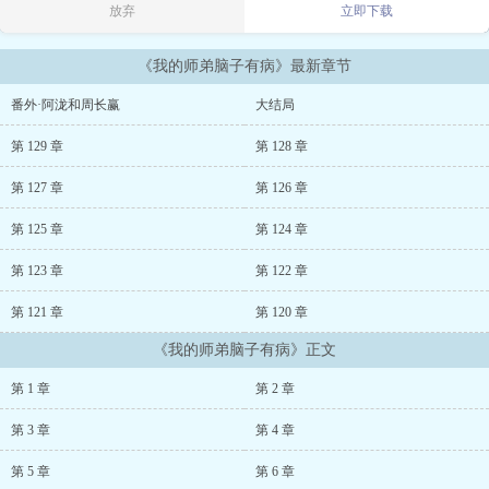
放弃
立即下载
《我的师弟脑子有病》最新章节
番外·阿泷和周长赢
大结局
第 129 章
第 128 章
第 127 章
第 126 章
第 125 章
第 124 章
第 123 章
第 122 章
第 121 章
第 120 章
《我的师弟脑子有病》正文
第 1 章
第 2 章
第 3 章
第 4 章
第 5 章
第 6 章