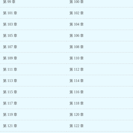
第 99 章
第 100 章
第 101 章
第 102 章
第 103 章
第 104 章
第 105 章
第 106 章
第 107 章
第 108 章
第 109 章
第 110 章
第 111 章
第 112 章
第 113 章
第 114 章
第 115 章
第 116 章
第 117 章
第 118 章
第 119 章
第 120 章
第 121 章
第 122 章