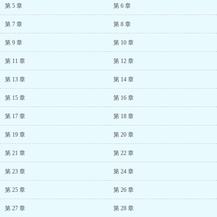
第 5 章
第 6 章
第 7 章
第 8 章
第 9 章
第 10 章
第 11 章
第 12 章
第 13 章
第 14 章
第 15 章
第 16 章
第 17 章
第 18 章
第 19 章
第 20 章
第 21 章
第 22 章
第 23 章
第 24 章
第 25 章
第 26 章
第 27 章
第 28 章