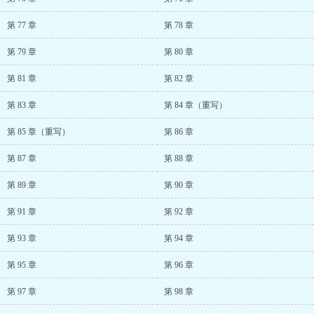
第 77 章
第 78 章
第 79 章
第 80 章
第 81 章
第 82 章
第 83 章
第 84 章（重写）
第 85 章（重写）
第 86 章
第 87 章
第 88 章
第 89 章
第 90 章
第 91 章
第 92 章
第 93 章
第 94 章
第 95 章
第 96 章
第 97 章
第 98 章