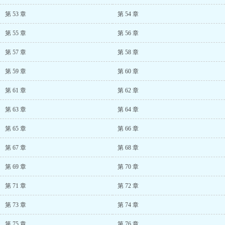
第 53 章
第 54 章
第 55 章
第 56 章
第 57 章
第 58 章
第 59 章
第 60 章
第 61 章
第 62 章
第 63 章
第 64 章
第 65 章
第 66 章
第 67 章
第 68 章
第 69 章
第 70 章
第 71 章
第 72 章
第 73 章
第 74 章
第 75 章
第 76 章