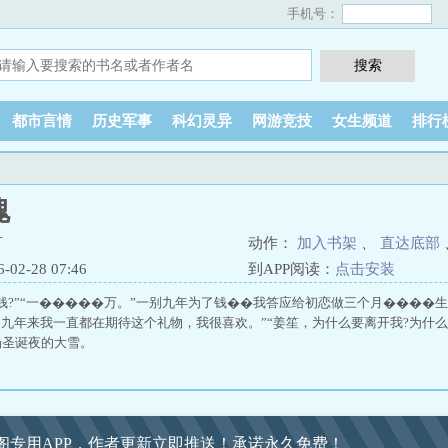
手机号：
都市言情
历史军事
科幻灵异
网游竞技
女生频道
排行
瑰
言
动作：
加入书架
、
直达底部
2-28 07:46
到APP阅读：
点击安装
少钱?”“一�����万。”一别九年为了钱��我答应给初恋做三个月���
，九年来我一直都在期待这个礼物，我很喜欢。”“姜笙，为什么要离开我?为什么
场圣诞夜的大雪。
阁专用APP，作者更新立即推送！承诺永久免费！