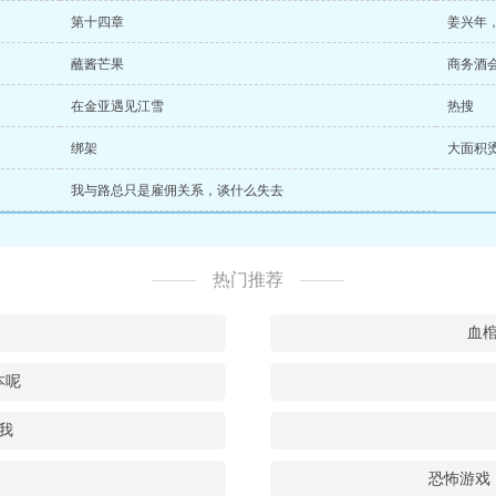
第十四章
姜兴年
蘸酱芒果
商务酒
在金亚遇见江雪
热搜
绑架
大面积
我与路总只是雇佣关系，谈什么失去
热门推荐
血
本呢
我
恐怖游戏