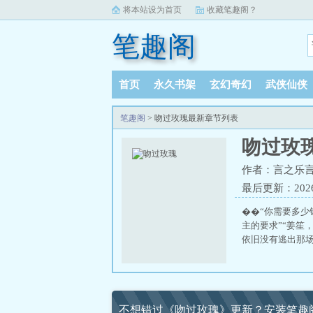
将本站设为首页
收藏笔趣阁？
笔趣阁
首页
永久书架
玄幻奇幻
武侠仙侠
笔趣阁
> 吻过玫瑰最新章节列表
吻过玫
作者：言之乐
最后更新：2026-0
��“你需要多
主的要求”“姜笙
依旧没有逃出那
不想错过《吻过玫瑰》更新？安装笔趣