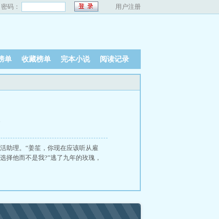
密码：
用户注册
榜单
收藏榜单
完本小说
阅读记录
、
�生活助理。“姜笙，你现在应该听从雇
选择他而不是我?”逃了九年的玫瑰，