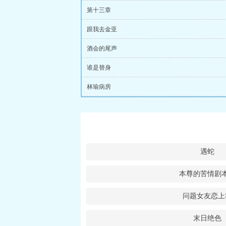
第十三章
跟我去金亚
酒会的尾声
谁是替身
林瑜病房
遇蛇
本尊的苦情剧
问题女友恋上
末日绝色