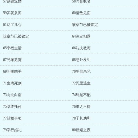
57欲要退婚
58同音取名
59罗菱质问
60情敌见面
61动了凡心
该章节已被锁定
该章节已被锁定
64注定相遇
65幸福生活
66沈夫教诲
67兄弟竞赛
68意外发生
69间接凶手
70生母亲兄
71生离死别
72死里逃生
73向北向南
74终是不配
75临终托付
76求之不得
77结婚事项
78子其劝和
79举行婚礼
80新婚之夜