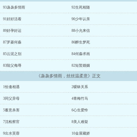
93袅袅多情雨
92生死相随
91好好活着
90少年认亲
89好孕好运
88小允来信
87罗菱何淼
86醉生梦死
85云泥之别
84何淼求画
83陆父侮辱
82短暂婚姻
《袅袅多情雨，丝丝温柔意》正文
1恰逢相遇
2暧昧关系
3同父异母
4青梅竹马
5蓄意杀害
6心生爱怜
7沈检察官
8美人难疑
9出水芙蓉
10金屋藏娇