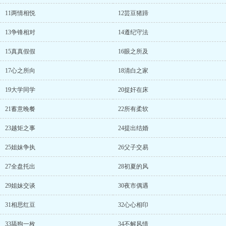
11两情相悦
12芸豆猪蹄
13争锋相对
14遵纪守法
15真真假假
16眼之所及
17心之所向
18清白之家
19大学同学
20捉奸在床
21蓄意晚餐
22所有柔软
23越矩之事
24提出结婚
25姐妹争执
26父子交易
27全盘托出
28初夏的风
29姐妹交谈
30夜市偶遇
31相思红豆
32心心相印
33舔狗一枚
34不解风情