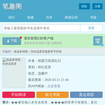
笔趣阁
登陆
注册
排行
收藏
完本
阅读记录
书架
请安装我们的客户端
零
下载
看更多好书 离线下载 无网阅读
v
笔趣阁
> 袅袅多情雨，丝丝温柔意最新章节列表
作者：朝霞万里迎红日
类别：科幻灵异
状态：连载中
最后更新：2026-03-11 21:44
到APP阅读：
点击安装
开始阅读
加入书架
直达底部
简介:
��秦安福八岁失去双亲，����的世界只有报仇，是沈