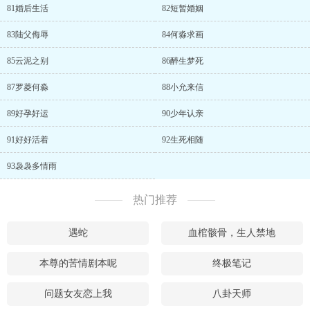
81婚后生活
82短暂婚姻
83陆父侮辱
84何淼求画
85云泥之别
86醉生梦死
87罗菱何淼
88小允来信
89好孕好运
90少年认亲
91好好活着
92生死相随
93袅袅多情雨
热门推荐
遇蛇
血棺骸骨，生人禁地
本尊的苦情剧本呢
终极笔记
问题女友恋上我
八卦天师