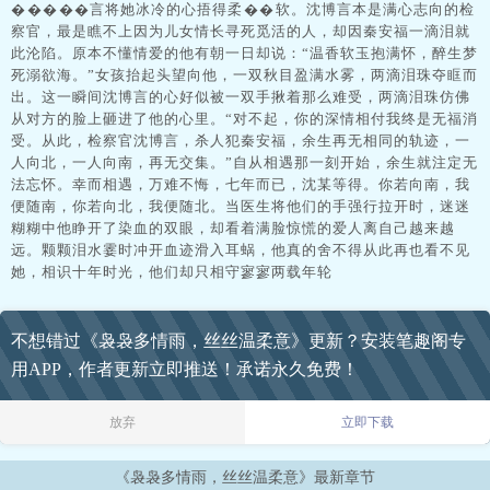
�����言将她冰冷的心捂得柔��软。沈博言本是满心志向的检
察官，最是瞧不上因为儿女情长寻死觅活的人，却因秦安福一滴泪就
此沦陷。原本不懂情爱的他有朝一日却说：“温香软玉抱满怀，醉生梦
死溺欲海。”女孩抬起头望向他，一双秋目盈满水雾，两滴泪珠夺眶而
出。这一瞬间沈博言的心好似被一双手揪着那么难受，两滴泪珠仿佛
从对方的脸上砸进了他的心里。“对不起，你的深情相付我终是无福消
受。从此，检察官沈博言，杀人犯秦安福，余生再无相同的轨迹，一
人向北，一人向南，再无交集。”自从相遇那一刻开始，余生就注定无
法忘怀。幸而相遇，万难不悔，七年而已，沈某等得。你若向南，我
便随南，你若向北，我便随北。当医生将他们的手强行拉开时，迷迷
糊糊中他睁开了染血的双眼，却看着满脸惊慌的爱人离自己越来越
远。颗颗泪水霎时冲开血迹滑入耳蜗，他真的舍不得从此再也看不见
她，相识十年时光，他们却只相守寥寥两载年轮
不想错过《袅袅多情雨，丝丝温柔意》更新？安装笔趣阁专
用APP，作者更新立即推送！承诺永久免费！
放弃
立即下载
《袅袅多情雨，丝丝温柔意》最新章节