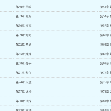
第50章 巨响
第51章
第53章 命案
第54章
第56章 打探
第57章
第59章 方向
第60章
第62章 圣姑
第63章
第65章 妹妹
第66章
第68章 分手
第69章
第71章 暂住
第72章
第74章 火烧
第75章
第77章 沐泽
第78章
第80章 试探
第81章
第83章 族谱
第84章