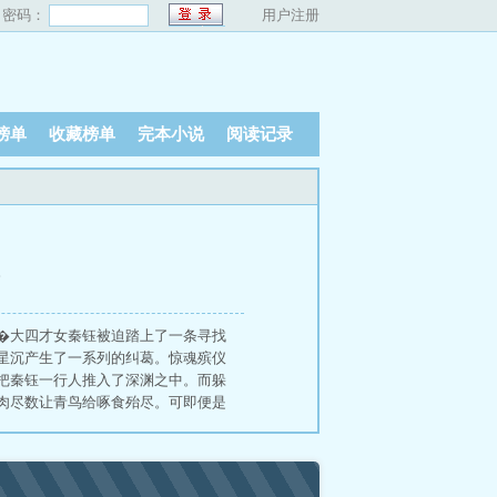
密码：
用户注册
榜单
收藏榜单
完本小说
阅读记录
、
��大四才女秦钰被迫踏上了一条寻找
星沉产生了一系列的纠葛。惊魂殡仪
把秦钰一行人推入了深渊之中。而躲
肉尽数让青鸟给啄食殆尽。可即便是
的毕生心愿。他这一生都留在了这座
人，他的毕生挚爱，以及他唯一且最
坚守住心中的那份信仰。