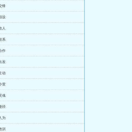
 交锋
 假设
 故人
 联系
 合作
 出发
 主动
 小萱
 灵魂
 捷径
 人为
 教训