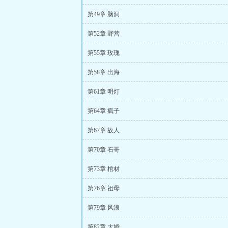
第49章 脑洞
第52章 野营
第55章 玫瑰
第58章 出海
第61章 明灯
第64章 疯子
第67章 故人
第70章 石哥
第73章 棺材
第76章 祖母
第79章 风浪
第82章 大婚