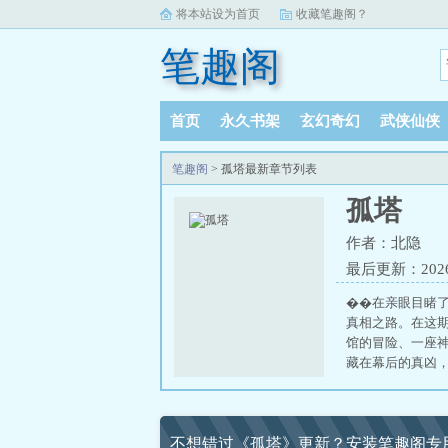
将本站设为首页
收藏笔趣阁？
笔趣阁
首页
永久书架
玄幻奇幻
武侠仙侠
笔趣阁
> 孤塔最新章节列表
孤塔
作者：北隐
最后更新：2026-0
��在亲眼目
真相之路。在这
馆的冒险、一座
藏在幕后的真凶
这样，那人的双
灯塔里，从未离
后的梦想。坚韧
不想错过《孤塔》更新？安装笔趣阁专