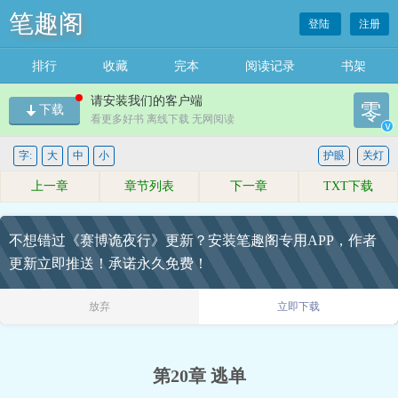
笔趣阁
登陆
注册
排行
收藏
完本
阅读记录
书架
请安装我们的客户端
零
下载
看更多好书 离线下载 无网阅读
v
字:
大
中
小
护眼
关灯
上一章
章节列表
下一章
TXT下载
不想错过《赛博诡夜行》更新？安装笔趣阁专用APP，作者
更新立即推送！承诺永久免费！
放弃
立即下载
第20章 逃单