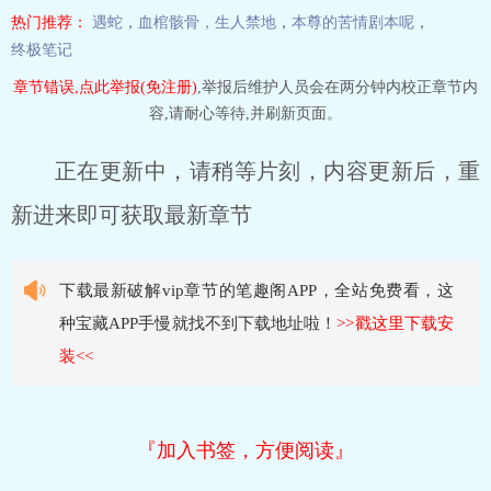
热门推荐：
遇蛇
，
血棺骸骨，生人禁地
，
本尊的苦情剧本呢
，
终极笔记
章节错误,点此举报(免注册)
,举报后维护人员会在两分钟内校正章节内
容,请耐心等待,并刷新页面。
正在更新中，请稍等片刻，内容更新后，重
新进来即可获取最新章节
下载最新破解vip章节的笔趣阁APP，全站免费看，这
种宝藏APP手慢就找不到下载地址啦！
>>戳这里下载安
装<<
『加入书签，方便阅读』