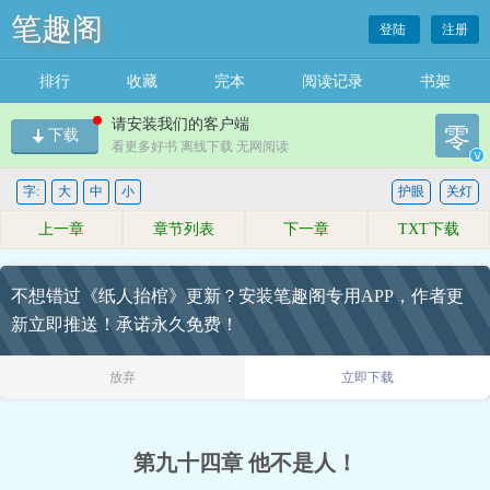
笔趣阁
登陆
注册
排行
收藏
完本
阅读记录
书架
请安装我们的客户端
零
下载
看更多好书 离线下载 无网阅读
v
字:
大
中
小
护眼
关灯
上一章
章节列表
下一章
TXT下载
不想错过《纸人抬棺》更新？安装笔趣阁专用APP，作者更
新立即推送！承诺永久免费！
放弃
立即下载
第九十四章 他不是人！