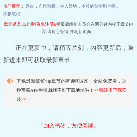
热门推荐：
遇蛇
，
血棺骸骨，生人禁地
，
本尊的苦情剧本呢
，
终极笔记
章节错误,点此举报(免注册)
,举报后维护人员会在两分钟内校正章节内
容,请耐心等待,并刷新页面。
正在更新中，请稍等片刻，内容更新后，重
新进来即可获取最新章节
下载最新破解vip章节的笔趣阁APP，全站免费看，这
种宝藏APP手慢就找不到下载地址啦！
>>戳这里下载安
装<<
『加入书签，方便阅读』