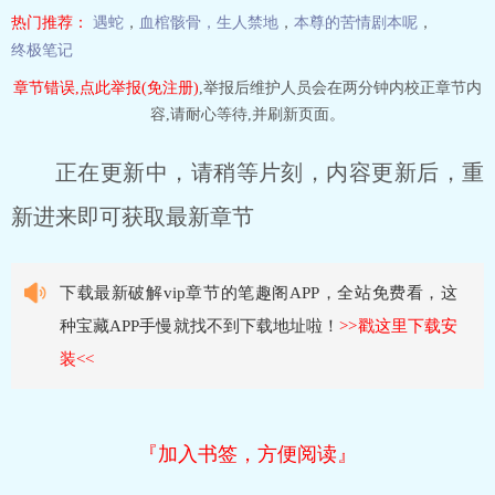
热门推荐：
遇蛇
，
血棺骸骨，生人禁地
，
本尊的苦情剧本呢
，
终极笔记
章节错误,点此举报(免注册)
,举报后维护人员会在两分钟内校正章节内
容,请耐心等待,并刷新页面。
正在更新中，请稍等片刻，内容更新后，重
新进来即可获取最新章节
下载最新破解vip章节的笔趣阁APP，全站免费看，这
种宝藏APP手慢就找不到下载地址啦！
>>戳这里下载安
装<<
『加入书签，方便阅读』