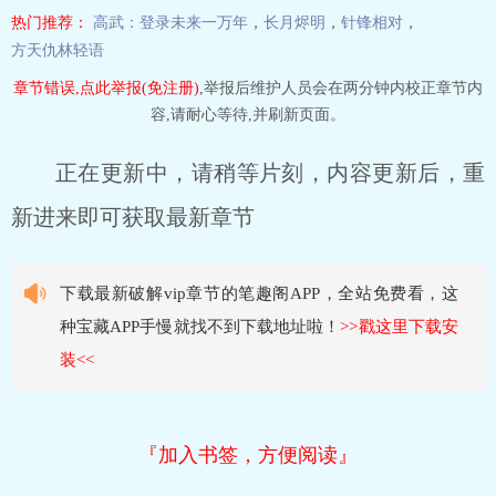
热门推荐：
高武：登录未来一万年
，
长月烬明
，
针锋相对
，
方天仇林轻语
章节错误,点此举报(免注册)
,举报后维护人员会在两分钟内校正章节内
容,请耐心等待,并刷新页面。
正在更新中，请稍等片刻，内容更新后，重
新进来即可获取最新章节
下载最新破解vip章节的笔趣阁APP，全站免费看，这
种宝藏APP手慢就找不到下载地址啦！
>>戳这里下载安
装<<
『加入书签，方便阅读』