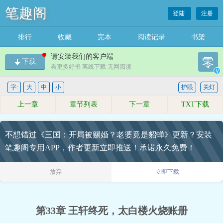
笔趣阁
登陆
注册
排行
收藏
完本
阅读记录
书架
请安装我们的客户端
零
下载
看更多好书 离线下载 无网阅读
v
字:
大
中
小
护眼
关灯
上一章
章节列表
下一章
TXT下载
不想错过《三国：开局被赐婚？老婆竟是貂蝉》更新？安装
笔趣阁专用APP，作者更新立即推送！承诺永久免费！
放弃
立即下载
第33章 王轩终死，太白楼火烧账册