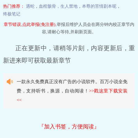
热门推荐：
遇蛇
，
血棺骸骨，生人禁地
，
本尊的苦情剧本呢
，
终极笔记
章节错误,点此举报(免注册)
,举报后维护人员会在两分钟内校正章节内
容,请耐心等待,并刷新页面。
正在更新中，请稍等片刻，内容更新后，重
新进来即可获取最新章节
一款永久免费真正没有广告的小说软件。百万小说全免
费，支持听书，换源，自动阅读！
>>戳这里下载安装
<<
『加入书签，方便阅读』