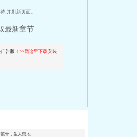
待,并刷新页面。
取最新章节
去广告版！
>>戳这里下载安装
棺骸骨，生人禁地