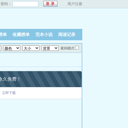
密码：
用户注册
榜单
收藏榜单
完本小说
阅读记录
夜间模式
永久免费！
立即下载