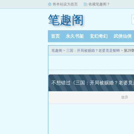
将本站设为首页
收藏笔趣阁？
笔趣阁
首页
永久书架
玄幻奇幻
武侠仙侠
笔趣阁
>
三国：开局被赐婚？老婆竟是貂蝉
> 第2
不想错过《三国：开局被赐婚？老婆竟
放弃