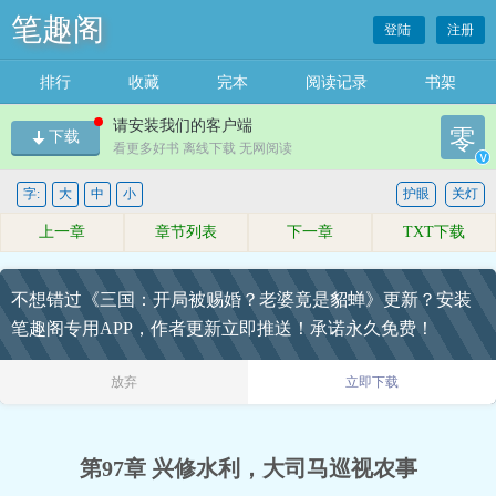
笔趣阁
登陆
注册
排行
收藏
完本
阅读记录
书架
请安装我们的客户端
零
下载
看更多好书 离线下载 无网阅读
v
字:
大
中
小
护眼
关灯
上一章
章节列表
下一章
TXT下载
不想错过《三国：开局被赐婚？老婆竟是貂蝉》更新？安装
笔趣阁专用APP，作者更新立即推送！承诺永久免费！
放弃
立即下载
第97章 兴修水利，大司马巡视农事