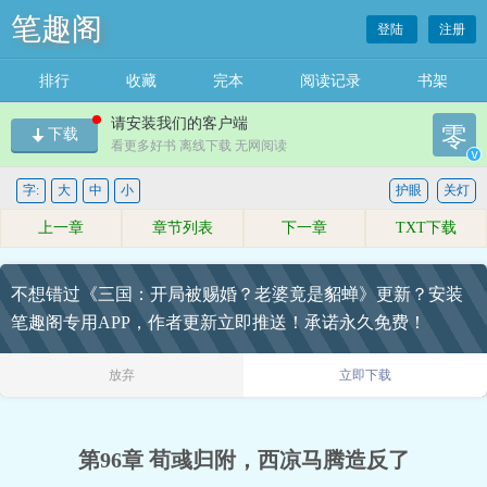
笔趣阁
登陆
注册
排行
收藏
完本
阅读记录
书架
请安装我们的客户端
零
下载
看更多好书 离线下载 无网阅读
v
字:
大
中
小
护眼
关灯
上一章
章节列表
下一章
TXT下载
不想错过《三国：开局被赐婚？老婆竟是貂蝉》更新？安装
笔趣阁专用APP，作者更新立即推送！承诺永久免费！
放弃
立即下载
第96章 荀彧归附，西凉马腾造反了