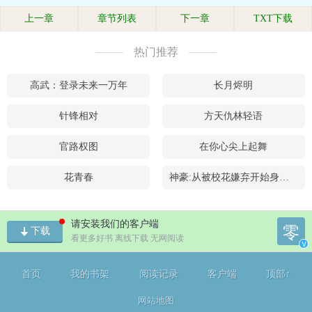
上一章
章节列表
下一章
TXT下载
热门推荐
高武：登录未来一万年
长月烬明
针锋相对
方天仇林轻语
官路权图
在你心尖上起舞
花青春
神豪:从被校花嫌弃开始身价暴涨
请安装我们的客户端
零
下载
看更多好书 离线下载 无网阅读
v
首页
我的书架
阅读记录
客户端
顶部↑
网站地图