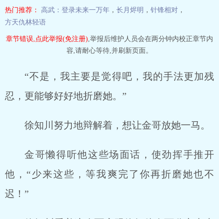
热门推荐：
高武：登录未来一万年
，
长月烬明
，
针锋相对
，
方天仇林轻语
章节错误,点此举报(免注册)
,举报后维护人员会在两分钟内校正章节内
容,请耐心等待,并刷新页面。
“不是，我主要是觉得吧，我的手法更加残
忍，更能够好好地折磨她。”
徐知川努力地辩解着，想让金哥放她一马。
金哥懒得听他这些场面话，使劲挥手推开
他，“少来这些，等我爽完了你再折磨她也不
迟！”