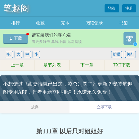
笔趣阁
登陆
注册
排行
收藏
完本
阅读记录
书架
请安装我们的客户端
零
下载
看更多好书 离线下载 无网阅读
v
字:
大
中
小
护眼
关灯
上一章
章节列表
下一章
TXT下载
不想错过《甜妻揣崽已出逃，凌总别哭了》更新？安装笔趣
阁专用APP，作者更新立即推送！承诺永久免费！
放弃
立即下载
第111章 以后只对姐姐好