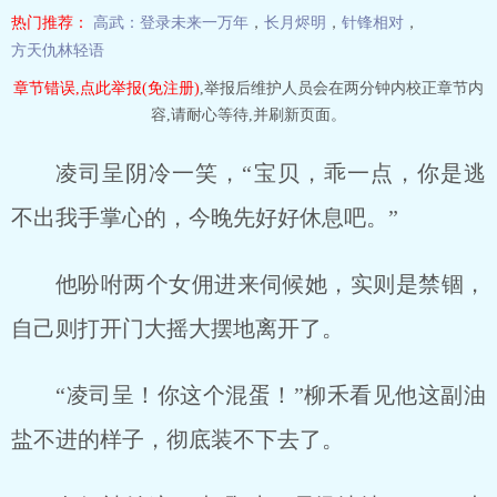
热门推荐：
高武：登录未来一万年
，
长月烬明
，
针锋相对
，
方天仇林轻语
章节错误,点此举报(免注册)
,举报后维护人员会在两分钟内校正章节内
容,请耐心等待,并刷新页面。
凌司呈阴冷一笑，“宝贝，乖一点，你是逃
不出我手掌心的，今晚先好好休息吧。”
他吩咐两个女佣进来伺候她，实则是禁锢，
自己则打开门大摇大摆地离开了。
“凌司呈！你这个混蛋！”柳禾看见他这副油
盐不进的样子，彻底装不下去了。