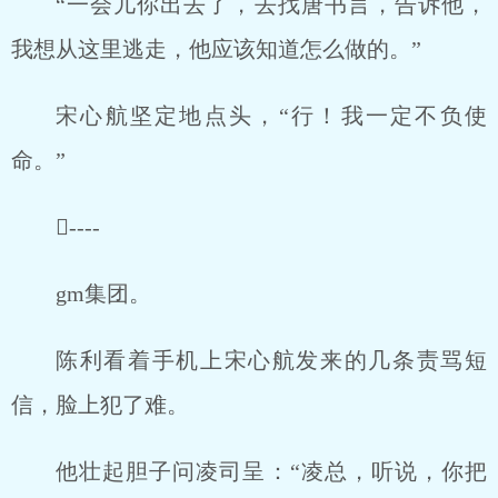
“一会儿你出去了，去找唐书言，告诉他，
我想从这里逃走，他应该知道怎么做的。”
宋心航坚定地点头，“行！我一定不负使
命。”
񮾑----
gm集团。
陈利看着手机上宋心航发来的几条责骂短
信，脸上犯了难。
他壮起胆子问凌司呈：“凌总，听说，你把