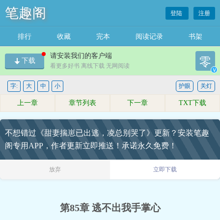
笔趣阁
登陆
注册
排行
收藏
完本
阅读记录
书架
请安装我们的客户端
零
下载
看更多好书 离线下载 无网阅读
v
字:
大
中
小
护眼
关灯
上一章
章节列表
下一章
TXT下载
不想错过《甜妻揣崽已出逃，凌总别哭了》更新？安装笔趣
阁专用APP，作者更新立即推送！承诺永久免费！
放弃
立即下载
第85章 逃不出我手掌心