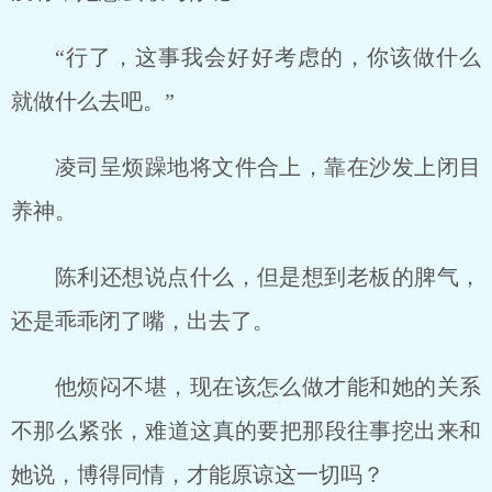
“行了，这事我会好好考虑的，你该做什么
就做什么去吧。”
凌司呈烦躁地将文件合上，靠在沙发上闭目
养神。
陈利还想说点什么，但是想到老板的脾气，
还是乖乖闭了嘴，出去了。
他烦闷不堪，现在该怎么做才能和她的关系
不那么紧张，难道这真的要把那段往事挖出来和
她说，博得同情，才能原谅这一切吗？