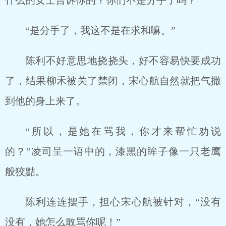
什么的女士告诉你的？你们不是分手了吗？”
“是分手了，我这不是在求和嘛。”
陈利不好意思地挠挠头，好不容易快要成功
了，结果柳禾被关了禁闭，宋心航自然就把气撒
到他的身上来了。
“所以，是她在骂我，你才来帮忙劝说
的？”凌司呈一语中的，漆黑的眸子像一只老鹰
般狡黠。
陈利连连摆手，担心宋心航被针对，“没有
没有，她怎么敢骂你呢！”