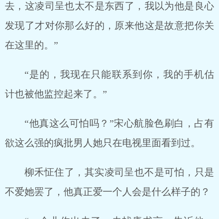
去，这凌司呈也太不是东西了，我以为他是良心
发现了才对你那么好的，原来他这是故意把你关
在这里的。”
“是的，我现在只能联系到你，我的手机估
计也被他监控起来了。”
“他真这么可怕吗？”宋心航脸色刷白，占有
欲这么强的疯批男人她只在电视里面看到过。
柳禾怔住了，其实凌司呈也不是可怕，只是
不爱她罢了，他真正爱一个人会是什么样子的？