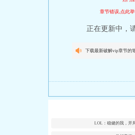
章节错误,点此举
正在更新中，
下载最新破解vip章节的
LOL：稳健的我，开