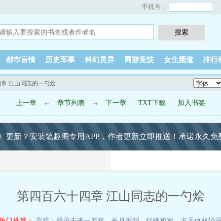
手机号：
都市言情
历史军事
科幻灵异
网游竞技
女生频道
排行
四章 江山同志的一勺烩
上一章
←
章节列表
→
下一章
TXT下载
加入书签
》更新？安装笔趣阁专用APP，作者更新立即推送！承诺永久免
第四百六十四章 江山同志的一勺烩
热门推荐：
高武：登录未来一万年
，
长月烬明
，
针锋相对
，
方天仇林轻