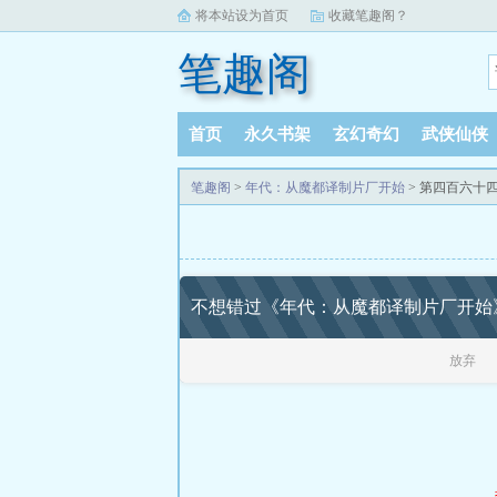
将本站设为首页
收藏笔趣阁？
笔趣阁
首页
永久书架
玄幻奇幻
武侠仙侠
笔趣阁
>
年代：从魔都译制片厂开始
> 第四百六十
不想错过《年代：从魔都译制片厂开始
放弃