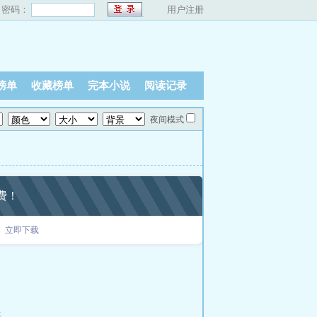
密码：
用户注册
榜单
收藏榜单
完本小说
阅读记录
夜间模式
费！
立即下载
语