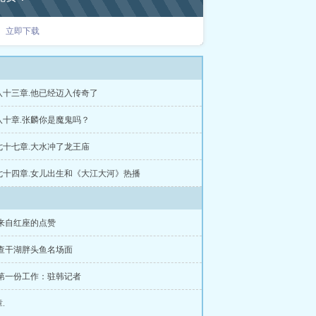
立即下载
八十三章.他已经迈入传奇了
八十章.张麟你是魔鬼吗？
七十七章.大水冲了龙王庙
七十四章.女儿出生和《大江大河》热播
.来自红座的点赞
.查干湖胖头鱼名场面
.第一份工作：驻韩记者
.