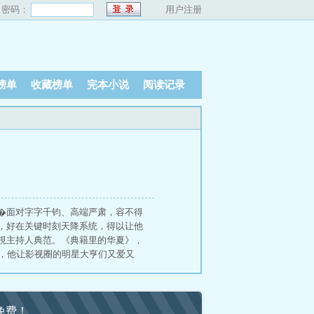
密码：
用户注册
榜单
收藏榜单
完本小说
阅读记录
、
��面对字字千钧、高端严肃，容不得
，好在关键时刻天降系统，得以让他
視主持人典范。《典籍里的华夏》，
》，他让影视圈的明星大亨们又爱又
r，Jonathan.张麟
免费！