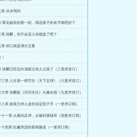
七章.冰冰驾到
章.看见她笑的那一刻，我连孩子的名字都想好了
三章.张麟，你不会误入杀猪盘了吧？
五章.张口就是满分文案
言！
章.张麟已经迈向顶级主持人之路了（三更求首订）
零三章.人生第一档节目《天下足球》（六更求首订）
零六章.张麟版《共同关注》火遍全国（九更求首订）
零八章.披着主持人皮的淡定段子手（一更求订阅）
一十一章.火爆的足球，火爆的退钱哥（四更求订阅）
一十四章.狂飙突进的新闻频道（一更求订阅）