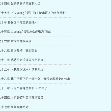
五十四章.张麟的脑子简直非人类
第一百五十七章.《央young之夏》和主持华夏人的童年阴影《今日说法》
六十章.备受国民尊重的主持人
十三章.央young之夏队长助理搞笑面试
六十六章.女友的九级英语
六十九章.官方吐槽，确实致命
七十二章.熟悉的张氏满分作文又来了
七十五章.《我是演说家》录制开始
七十八章.我们所写下的一笔一划，都浸染着历史的传承
八十一章.天足又要秀文案和BGM库了
十四章.主持2017年高考直播节目
八十七章.红麟巅峰绝对