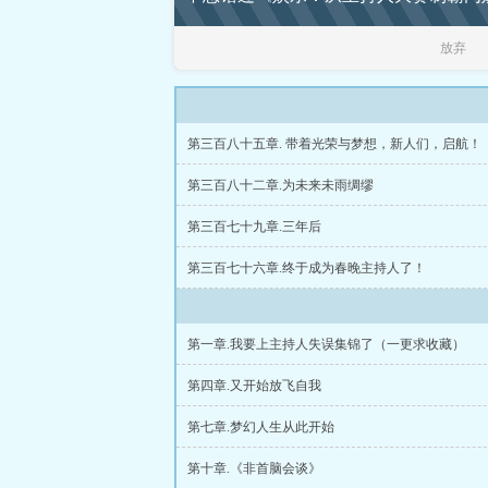
放弃
第三百八十五章. 带着光荣与梦想，新人们，启航！
第三百八十二章.为未来未雨绸缪
第三百七十九章.三年后
第三百七十六章.终于成为春晚主持人了！
第一章.我要上主持人失误集锦了（一更求收藏）
第四章.又开始放飞自我
第七章.梦幻人生从此开始
第十章.《非首脑会谈》