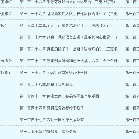
第一百一十五章.张麟的实力，简直恐怖如斯啊！（二更求订阅）
第一百一十六章.千呼万唤始出来的boys组合（三更求订阅）
第一百一十八章.头皮发麻了，这该死的语言魅力（一更求订阅）
第一百一十九章.乱花渐欲迷人眼，被这家伙给迷住了（二更求订阅）
订阅）
第一百二十二章.至此，已成为艺术矣！（一更求订阅）
第一百二十六章.张麟：我的语言走进了星爷的内心世界！（四更求订阅）
第一百二十九章.真正的段子手，是断手语老师的手（三更求订阅）
第一百三十一章.这就是你委婉的说辞，你是不是对委婉有什么错误理解？
第一百三十二章.整顿明星滤镜和粉丝大战，六公主专治各种不服
第一百
订阅啊）
第一百三十五章.boys组合首次登台便王炸
第一百
第一百三十八章.康麟【真相是真】
第一百
第一百四十一章.你这文案，容易得罪整个娱乐圈
第一百
第一百四十四章.微博服务器都给干崩了！
第一百
第一百四十七章.轰动全国的第六放映室
第一百
第一百五十章.荣耀加冕，实至名归
第一百