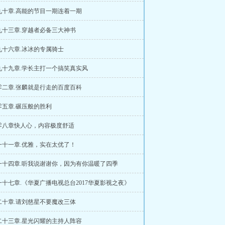
九十章.高能的节目一期连着一期
九十三章.穿越者必备三大神书
九十六章.冰冰的专属骑士
九十九章.学长主打一个搞笑真实风
零二章.张麟就是行走的百度百科
零五章.碾压般的胜利
零八章快人心，内容极度舒适
一十一章.优雅，实在太优了！
一十四章.听我说谢谢你，因为有你温暖了四季
十七章.《华夏广播电视总台2017华夏影视之夜》
二十章.请刘慈星不要魔改三体
二十三章.星光闪耀的主持人阵容