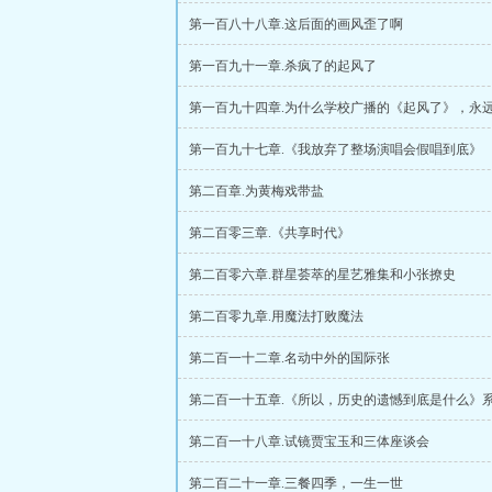
第一百八十八章.这后面的画风歪了啊
第一百九十一章.杀疯了的起风了
第一百九十七章.《我放弃了整场演唱会假唱到底》
第二百章.为黄梅戏带盐
第二百零三章.《共享时代》
第二百零六章.群星荟萃的星艺雅集和小张撩史
第二百零九章.用魔法打败魔法
第二百一十二章.名动中外的国际张
第二百一十五章.《所以，历史的遗憾到底是什么》
第二百一十八章.试镜贾宝玉和三体座谈会
第二百二十一章.三餐四季，一生一世