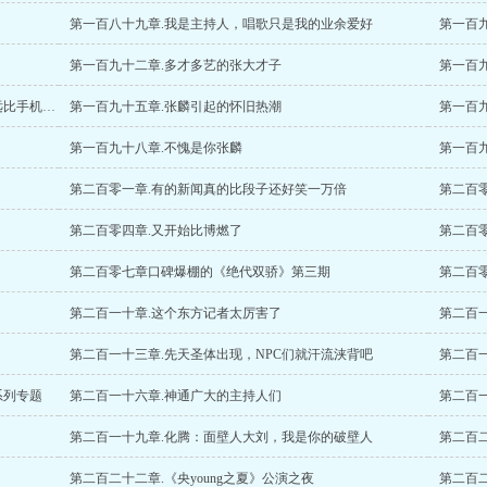
第一百八十九章.我是主持人，唱歌只是我的业余爱好
第一百
第一百九十二章.多才多艺的张大才子
第一百
第一百九十四章.为什么学校广播的《起风了》，永远比手机里的好听？
第一百九十五章.张麟引起的怀旧热潮
第一百
第一百九十八章.不愧是你张麟
第一百
第二百零一章.有的新闻真的比段子还好笑一万倍
第二百
第二百零四章.又开始比博燃了
第二百
第二百零七章口碑爆棚的《绝代双骄》第三期
第二百
第二百一十章.这个东方记者太厉害了
第二百
第二百一十三章.先天圣体出现，NPC们就汗流浃背吧
第二百
系列专题
第二百一十六章.神通广大的主持人们
第二百一
第二百一十九章.化腾：面壁人大刘，我是你的破壁人
第二百
第二百二十二章.《央young之夏》公演之夜
第二百