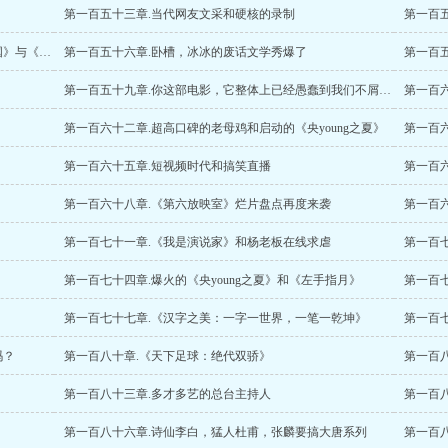
第一百五十三章.当代网友文采和硬核的录制
第一百
第一百五十五章.《第六放映室：哈利波特的魔法王国》与《吾家吾国》
第一百五十六章.卧槽，冰冰的废话文学秀爆了
第一百五十九章.你这部电影，它整体上已经愚蠢到我们不屑评价的地步
第一百
第一百六十二章.超高口碑的老母鸡和启动的《央young之夏》
第一百六
第一百六十五章.短视频时代和搞笑直播
第一百
第一百六十八章.《第六放映室》烂片盘点再度来袭
第一百
第一百七十一章.《我是演说家》和杨老板在线求虐
第一百
第一百七十四章.爆火的《央young之夏》和《左手指月》
第一百
第一百七十七章.《汉字之美：一字一世界，一笔一乾坤》
第一百
吗？
第一百八十章.《天下足球：绝代双骄》
第一百
第一百八十三章.多才多艺的总台主持人
第一百八
第一百八十六章.诗仙李白，猛人杜甫，张麟要搞大唐系列
第一百