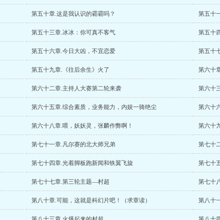
第五十章.这是我认识的霸霸吗？
第五十
第五十三章.冰冰：你可真不客气
第五十
第五十六章.今日大凶，不宜恋爱
第五十
第五十九章.《往后余生》火了
第六十
第六十二章.主持人大赛第二轮来袭
第六十
第六十五章.综合素质，业务能力，内娱一骑绝尘
第六十
第六十八章.喂，妖妖灵，张麟作弊啊！
第六十
第七十一章.凡尔赛的北大师兄弟
第七十
第七十四章.光着脚板跑新闻和铁翼飞旋
第七十
第七十七章.第三轮主题—村超
第七十
第八十章.可能，这就是科幻片吧！（求章读）
第八十
第八十三章.火爆起来的村超
第八十