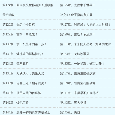
第124章、回犬夜叉世界清算！后续的道路！
第125章、去往中千世界！
最后确认…
补充4：金手指能力拓展
第126章、先定个小目标
第127章、时间线：人界的上古时期！
第129章、雷劫！帝流浆！
第129章、雷劫！帝流浆！
第130章、拿下乱星海的第一步！
第131章、未来的天星岛，如今的龙鲸族老巢
第132章、爆流破的摧枯拉朽！
第133章、龙鲸族覆灭
第134章、梵圣真片
第135章、一统星海，进军大陆！
第136章、万妖认可，先生大义
第137章、围海造陆强妖族
第138章、昆吾三老！如今局势！
第139章、智魔宝花的谋算
第140章、借用人族的传送阵
第141章、来得早不如来得巧
第142章、银色巨狼
第143章、三大圣祖
第144章、放开手脚的灵界降临修士
第145章、决战