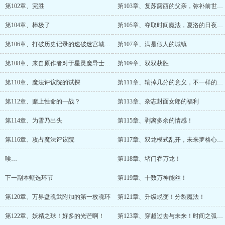
第102章、完胜
第103章、复苏露西的父亲，弥补前世的一点小遗憾
第104章、棒极了
第105章、夺取时间魔法，夏洛的日夜操劳
第106章、打破历史记录的速破迷宫城预选赛
第107章、满是假人的城镇
第108章、来自原作者对于星灵魔导士的浓浓恶意
第109章、双双获胜
第110章、魔法评议院的试探
第111章、输掉几分的意义，不一样的认可
第112章、赌上性命的一战？
第113章、杂志封面女郎的福利
第114章、为雪乃出头
第115章、剥离多余的情感！
第116章、攻占魔法评议院
第117章、双龙模式乱开，未来罗格心态爆炸！
唉…
第118章、堵门吞万龙！
下一副本甄选环节
第119章、十数万神能丝！
第120章、万界盘魂武附加的第一枚魂环
第121章、升级蜕变！分裂魔法！
第122章、妖精之球！好多的光芒啊！
第123章、穿越过去与未来！时间之弧，逆转时间！