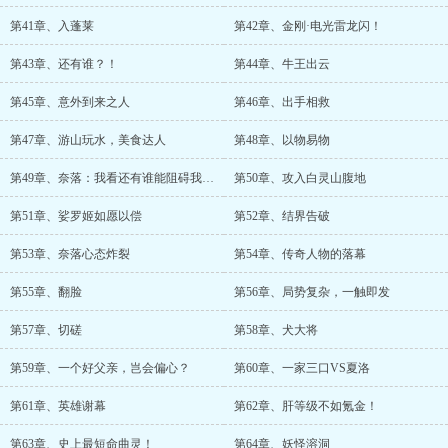
第41章、入蓬莱
第42章、金刚·电光雷龙闪！
第43章、还有谁？！
第44章、牛王出云
第45章、意外到来之人
第46章、出手相救
第47章、游山玩水，美食达人
第48章、以物易物
第49章、奈落：我看还有谁能阻碍我？！
第50章、攻入白灵山腹地
第51章、娑罗姬如愿以偿
第52章、结界告破
第53章、奈落心态炸裂
第54章、传奇人物的落幕
第55章、翻脸
第56章、局势复杂，一触即发
第57章、切磋
第58章、犬大将
第59章、一个好父亲，岂会偏心？
第60章、一家三口VS夏洛
第61章、英雄谢幕
第62章、肝等级不如氪金！
第63章、史上最短命曲灵！
第64章、妖怪溶洞